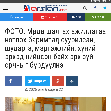
DESKTOP
|
MOBILE
Өнөөдөр
08 сарын 07
21°C
3593.93
₮
ФОТО: Мөрдөн шалгах ажиллагаа
нотлох баримтад суурилсан,
шударга, мэргэжлийн, хүний
эрхэд нийцсэн байх эрх зүйн
орчныг бүрдүүлнэ
Жиргэх
2026 оны 6 сарын 22
