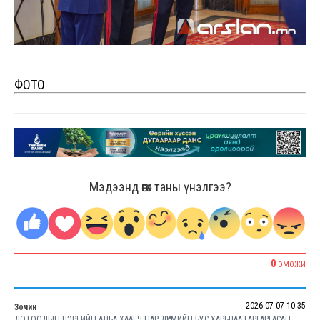
ФОТО
Мэдээнд өгөх таны үнэлгээ?
0
ЭМОЖИ
2026-07-07 10:35
Зочин
ДОТООДЫН ЦЭРГИЙН АЛБА ХААГЧ НАР ДҮРМИЙН БУС ХАРЬЦАА ГАРГАРГАСАН