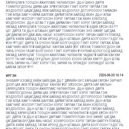
ХАРИУЦЛАГА ТООЦОН АЖИЛЛААС ЧӨЛӨӨЛСӨН. ДЦ-Н ШИНЭ ДАРГА
ТОМИЛОГДСОНЫ ДАРАА ЦАХ ЭРҮҮ ХУГАЛСАН ГЭМТ ХЭРЭГ ГАРЛАА ГЭЖ
МЭДЭЭЛЭЛ ЦАЦАГДААД ЯВЖ БАЙХАД МЭДЭЭЛЭЛ ДОТОРООСОО ТАРААСАН
ГЭЖ АЛБА ХААГЧ НАРАА ШАЛГАЖ ДАРАМТАЛЖ БАЙХАД АХИН ДЦ-Н АЛБА
ХААГЧИЙГ МЭСЭЭР ГЭМТЭЭСЭН ХЭРЭГ ГАРЛАА ГЭЖ АХИН ХЭВЛЭЛД
МЭДЭЭЛСЭН. ДЦ-Н ШТАБ-Т УДАА ДАРААЛАН ГЭМТ ХЭРЭГ ГАРСАН БАЙХАД
ЯАГААД ХАРИУЦЛАГА ТООЦОН АЖИЛЛААС ЧӨЛӨӨЛӨХГҮЙ ӨДИЙ ХҮРСЭН ВЭ???
ЦЕГ ДАРГА ТА ДЦ-Н ШТАБЫН ДАРГААР ТОМИЛУУЛСАН ЭНЭ ХҮНИЙГ ЦАГДАА
ЦАГДААГАА БУУДАЖ АМЬ НАСЫГ ХОХИРООСОН ХЭРЭГ ГАРСАН БАЙГУУЛЛАГАД
ДАРГА ХИЙЖ БАЙХАД ТАТАЖ ИРЭЭД ДЦ-Н ШТАБЫН ДАРГА БОЛГОСОН ГЭДЭГ НЬ
ҮНЭН ҮҮ??? ЦЕГ ДАРГА ТА ОЧСОН ГАЗАР БОЛГОНДОО ГЭМТ ХЭРЭГ ГАРГАЖ АЛБА
ХААГЧИЙН АЮУЛГҮЙ БАЙДАЛЫГ ХАНГАЖ БАЙХ ҮҮРЭГ ХҮЛЭЭЖ ТОМИЛОГДСОН ХҮН
ЧИНЬ ОЧСОН ГАЗАР БОЛГОНОО ГЭМТ ХЭРГИЙН ҮҮР УУРХАЙ БОЛОГООД БАЙХАД
ЯАГААД ХАРИУЦЛАГ ТООЦОН АЖИЛЛААС ЧӨЛӨӨЛЖ ЧАДАХГҮЙ БАЙГАА ЮМ ЮМ
ВЭ??? ТА НАР НААД СУУДЛЫН ДОНГООСОО ХЭЗЭЭ САЛАХ ЮМ??? ДЦ-Н ШТАБ
ЧИНЬ ЗАРИМ НЬ ГЭМТ ХЭРЭГТЭН, ЗАРИМ НЬ ЭРЭМДЭГ ЗЭРЭМДЭГ БОЛЖ
БАЙГАА ЗҮГЭЭР ҮҮ????
2026-06-30 16:14
ИРГЭН
ЭНХБАЯР ХЗСАЙД ХИЙЖ БАЙХДАА ДЦ-Т ДҮРМИЙН БУС ХАРЬЦАА ГАРСАН ЗӨРЧИЛ
ДЭЭР ЦАХ АЮУЛГҮЙ БАЙДЛЫГ ХАНГАХ ҮҮРЭГ ХҮЛЭЭСЭН ДАРГА НАР АЖЛЫН
ХАРИУЦЛАГА ТООЦОН АЖИЛЛААС ЧӨЛӨӨЛСӨН. ДЦ-Н ШИНЭ ДАРГА
ТОМИЛОГДСОНЫ ДАРАА ЦАХ ЭРҮҮ ХУГАЛСАН ГЭМТ ХЭРЭГ ГАРЛАА ГЭЖ
МЭДЭЭЛЭЛ ЦАЦАГДААД ЯВЖ БАЙХАД МЭДЭЭЛЭЛ ДОТОРООСОО ТАРААСАН
ГЭЖ АЛБА ХААГЧ НАРАА ШАЛГАЖ ДАРАМТАЛЖ БАЙХАД АХИН ДЦ-Н АЛБА
ХААГЧИЙГ МЭСЭЭР ГЭМТЭЭСЭН ХЭРЭГ ГАРЛАА ГЭЖ АХИН ХЭВЛЭЛД
МЭДЭЭЛСЭН. ДЦ-Н ШТАБ-Т УДАА ДАРААЛАН ГЭМТ ХЭРЭГ ГАРСАН БАЙХАД
ЯАГААД ХАРИУЦЛАГА ТООЦОН АЖИЛЛААС ЧӨЛӨӨЛӨХГҮЙ ӨДИЙ ХҮРСЭН ВЭ???
ЦЕГ ДАРГА ТА ДЦ-Н ШТАБЫН ДАРГААР ТОМИЛУУЛСАН ЭНЭ ХҮНИЙГ ЦАГДАА
ЦАГДААГАА БУУДАЖ АМЬ НАСЫГ ХОХИРООСОН ХЭРЭГ ГАРСАН БАЙГУУЛЛАГАД
ДАРГА ХИЙЖ БАЙХАД ТАТАЖ ИРЭЭД ДЦ-Н ШТАБЫН ДАРГА БОЛГОСОН ГЭДЭГ НЬ