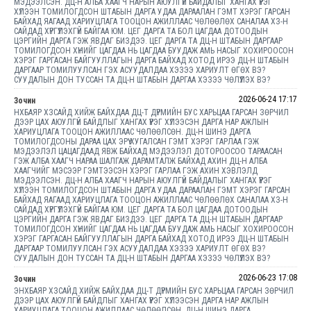
МЭДЭЭЛСЭН. ДЦ-Н АЛБА ХААГЧ НАРЫН АЮУЛГҮЙ БАЙДАЛЫГ ХАНГАХ ҮҮРЭГ
ХҮЛЭЭН ТОМИЛОГДСОН ШТАБЫН ДАРГА УДАА ДАРААЛАН ГЭМТ ХЭРЭГ ГАРСАН
БАЙХАД ЯАГААД ХАРИУЦЛАГА ТООЦОН АЖИЛЛААС ЧӨЛӨӨЛӨХ САНАЛАА ХЗ-Н
САЙДАД ХҮРГҮҮЛЭХГҮЙ БАЙГАА ЮМ. ЦЕГ ДАРГА ТА БОЛ ЦАГДАА ДОТООДЫН
ЦЭРГИЙН ДАРГА ГЭЖ ЯВДАГ БИЗДЭЭ. ЦЕГ ДАРГА ТА ДЦ-Н ШТАБЫН ДАРГААР
ТОМИЛОГДСОН ХҮНИЙГ ЦАГДАА НЬ ЦАГДАА БУУДАЖ АМЬ НАСЫГ ХОХИРООСОН
ХЭРЭГ ГАРГАСАН БАЙГУУЛЛАГЫН ДАРГА БАЙХАД ХОТОД ИРЭЭ ДЦ-Н ШТАБЫН
ДАРГААР ТОМИЛУУЛСАН ГЭХ АСУУДАЛДАА ХЭЗЭЭ ХАРИУЛТ ӨГӨХ ВЭ?
СУУДАЛЫН ДОН ТУССАН ТА ДЦ-Н ШТАБЫН ДАРГАА ХЭЗЭЭ ЧӨЛҮҮЛЭХ ВЭ?
2026-06-24 17:17
Зочин
НХБАЯР ХЗСАЙД ХИЙЖ БАЙХДАА ДЦ-Т ДҮРМИЙН БУС ХАРЬЦАА ГАРСАН ЗӨРЧИЛ
ДЭЭР ЦАХ АЮУЛГҮЙ БАЙДЛЫГ ХАНГАХ ҮҮРЭГ ХҮЛЭЭСЭН ДАРГА НАР АЖЛЫН
ХАРИУЦЛАГА ТООЦОН АЖИЛЛААС ЧӨЛӨӨЛСӨН. ДЦ-Н ШИНЭ ДАРГА
ТОМИЛОГДСОНЫ ДАРАА ЦАХ ЭРҮҮ ХУГАЛСАН ГЭМТ ХЭРЭГ ГАРЛАА ГЭЖ
МЭДЭЭЛЭЛ ЦАЦАГДААД ЯВЖ БАЙХАД МЭДЭЭЛЭЛ ДОТОРООСОО ТАРААСАН
ГЭЖ АЛБА ХААГЧ НАРАА ШАЛГАЖ ДАРАМТАЛЖ БАЙХАД АХИН ДЦ-Н АЛБА
ХААГЧИЙГ МЭСЭЭР ГЭМТЭЭСЭН ХЭРЭГ ГАРЛАА ГЭЖ АХИН ХЭВЛЭЛД
МЭДЭЭЛСЭН. ДЦ-Н АЛБА ХААГЧ НАРЫН АЮУЛГҮЙ БАЙДАЛЫГ ХАНГАХ ҮҮРЭГ
ХҮЛЭЭН ТОМИЛОГДСОН ШТАБЫН ДАРГА УДАА ДАРААЛАН ГЭМТ ХЭРЭГ ГАРСАН
БАЙХАД ЯАГААД ХАРИУЦЛАГА ТООЦОН АЖИЛЛААС ЧӨЛӨӨЛӨХ САНАЛАА ХЗ-Н
САЙДАД ХҮРГҮҮЛЭХГҮЙ БАЙГАА ЮМ. ЦЕГ ДАРГА ТА БОЛ ЦАГДАА ДОТООДЫН
ЦЭРГИЙН ДАРГА ГЭЖ ЯВДАГ БИЗДЭЭ. ЦЕГ ДАРГА ТА ДЦ-Н ШТАБЫН ДАРГААР
ТОМИЛОГДСОН ХҮНИЙГ ЦАГДАА НЬ ЦАГДАА БУУДАЖ АМЬ НАСЫГ ХОХИРООСОН
ХЭРЭГ ГАРГАСАН БАЙГУУЛЛАГЫН ДАРГА БАЙХАД ХОТОД ИРЭЭ ДЦ-Н ШТАБЫН
ДАРГААР ТОМИЛУУЛСАН ГЭХ АСУУДАЛДАА ХЭЗЭЭ ХАРИУЛТ ӨГӨХ ВЭ?
СУУДАЛЫН ДОН ТУССАН ТА ДЦ-Н ШТАБЫН ДАРГАА ХЭЗЭЭ ЧӨЛҮҮЛЭХ ВЭ?
2026-06-23 17:08
Зочин
ЭНХБАЯР ХЗСАЙД ХИЙЖ БАЙХДАА ДЦ-Т ДҮРМИЙН БУС ХАРЬЦАА ГАРСАН ЗӨРЧИЛ
ДЭЭР ЦАХ АЮУЛГҮЙ БАЙДЛЫГ ХАНГАХ ҮҮРЭГ ХҮЛЭЭСЭН ДАРГА НАР АЖЛЫН
ХАРИУЦЛАГА ТООЦОН АЖИЛЛААС ЧӨЛӨӨЛСӨН. ДЦ-Н ШИНЭ ДАРГА