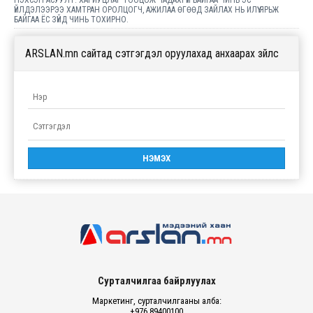
НЭХСЭН АСУУЛТ. ХАРИУЦЛАГ ТООЦОЖ ЧАДАХГҮЙ БАЙГАА ЧИНЬ ЭС
ҮЙЛДЭЛЭЭРЭЭ ХАМТРАН ОРОЛЦОГЧ, АЖИЛАА ӨГӨӨД ЗАЙЛАХ НЬ ИЛҮҮ ЯРЬЖ
БАЙГАА ЁС ЗҮЙД ЧИНЬ ТОХИРНО.
ARSLAN.mn сайтад сэтгэгдэл оруулахад анхаарах зүйлс
Сурталчилгаа байрлуулах
Маркетинг, сурталчилгааны алба:
+976 89400100