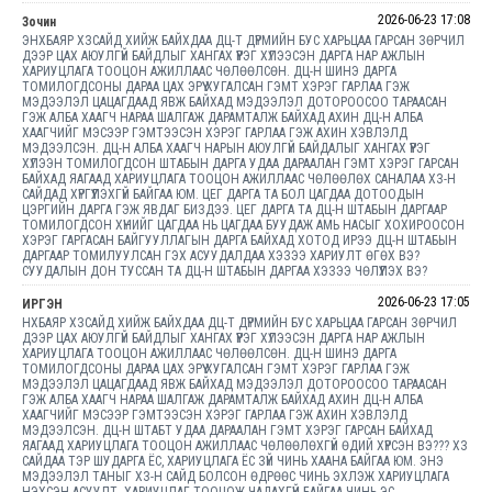
2026-06-23 17:08
Зочин
ЭНХБАЯР ХЗСАЙД ХИЙЖ БАЙХДАА ДЦ-Т ДҮРМИЙН БУС ХАРЬЦАА ГАРСАН ЗӨРЧИЛ
ДЭЭР ЦАХ АЮУЛГҮЙ БАЙДЛЫГ ХАНГАХ ҮҮРЭГ ХҮЛЭЭСЭН ДАРГА НАР АЖЛЫН
ХАРИУЦЛАГА ТООЦОН АЖИЛЛААС ЧӨЛӨӨЛСӨН. ДЦ-Н ШИНЭ ДАРГА
ТОМИЛОГДСОНЫ ДАРАА ЦАХ ЭРҮҮ ХУГАЛСАН ГЭМТ ХЭРЭГ ГАРЛАА ГЭЖ
МЭДЭЭЛЭЛ ЦАЦАГДААД ЯВЖ БАЙХАД МЭДЭЭЛЭЛ ДОТОРООСОО ТАРААСАН
ГЭЖ АЛБА ХААГЧ НАРАА ШАЛГАЖ ДАРАМТАЛЖ БАЙХАД АХИН ДЦ-Н АЛБА
ХААГЧИЙГ МЭСЭЭР ГЭМТЭЭСЭН ХЭРЭГ ГАРЛАА ГЭЖ АХИН ХЭВЛЭЛД
МЭДЭЭЛСЭН. ДЦ-Н АЛБА ХААГЧ НАРЫН АЮУЛГҮЙ БАЙДАЛЫГ ХАНГАХ ҮҮРЭГ
ХҮЛЭЭН ТОМИЛОГДСОН ШТАБЫН ДАРГА УДАА ДАРААЛАН ГЭМТ ХЭРЭГ ГАРСАН
БАЙХАД ЯАГААД ХАРИУЦЛАГА ТООЦОН АЖИЛЛААС ЧӨЛӨӨЛӨХ САНАЛАА ХЗ-Н
САЙДАД ХҮРГҮҮЛЭХГҮЙ БАЙГАА ЮМ. ЦЕГ ДАРГА ТА БОЛ ЦАГДАА ДОТООДЫН
ЦЭРГИЙН ДАРГА ГЭЖ ЯВДАГ БИЗДЭЭ. ЦЕГ ДАРГА ТА ДЦ-Н ШТАБЫН ДАРГААР
ТОМИЛОГДСОН ХҮНИЙГ ЦАГДАА НЬ ЦАГДАА БУУДАЖ АМЬ НАСЫГ ХОХИРООСОН
ХЭРЭГ ГАРГАСАН БАЙГУУЛЛАГЫН ДАРГА БАЙХАД ХОТОД ИРЭЭ ДЦ-Н ШТАБЫН
ДАРГААР ТОМИЛУУЛСАН ГЭХ АСУУДАЛДАА ХЭЗЭЭ ХАРИУЛТ ӨГӨХ ВЭ?
СУУДАЛЫН ДОН ТУССАН ТА ДЦ-Н ШТАБЫН ДАРГАА ХЭЗЭЭ ЧӨЛҮҮЛЭХ ВЭ?
2026-06-23 17:05
ИРГЭН
НХБАЯР ХЗСАЙД ХИЙЖ БАЙХДАА ДЦ-Т ДҮРМИЙН БУС ХАРЬЦАА ГАРСАН ЗӨРЧИЛ
ДЭЭР ЦАХ АЮУЛГҮЙ БАЙДЛЫГ ХАНГАХ ҮҮРЭГ ХҮЛЭЭСЭН ДАРГА НАР АЖЛЫН
ХАРИУЦЛАГА ТООЦОН АЖИЛЛААС ЧӨЛӨӨЛСӨН. ДЦ-Н ШИНЭ ДАРГА
ТОМИЛОГДСОНЫ ДАРАА ЦАХ ЭРҮҮ ХУГАЛСАН ГЭМТ ХЭРЭГ ГАРЛАА ГЭЖ
МЭДЭЭЛЭЛ ЦАЦАГДААД ЯВЖ БАЙХАД МЭДЭЭЛЭЛ ДОТОРООСОО ТАРААСАН
ГЭЖ АЛБА ХААГЧ НАРАА ШАЛГАЖ ДАРАМТАЛЖ БАЙХАД АХИН ДЦ-Н АЛБА
ХААГЧИЙГ МЭСЭЭР ГЭМТЭЭСЭН ХЭРЭГ ГАРЛАА ГЭЖ АХИН ХЭВЛЭЛД
МЭДЭЭЛСЭН. ДЦ-Н ШТАБТ УДАА ДАРААЛАН ГЭМТ ХЭРЭГ ГАРСАН БАЙХАД
ЯАГААД ХАРИУЦЛАГА ТООЦОН АЖИЛЛААС ЧӨЛӨӨЛӨХГҮЙ ӨДИЙ ХҮРСЭН ВЭ??? ХЗ
САЙДАА ТЭР ШУДАРГА ЁС, ХАРИУЦЛАГА ЁС ЗҮЙ ЧИНЬ ХААНА БАЙГАА ЮМ. ЭНЭ
МЭДЭЭЛЭЛ ТАНЫГ ХЗ-Н САЙД БОЛСОН ӨДРӨӨС ЧИНЬ ЭХЛЭЖ ХАРИУЦЛАГА