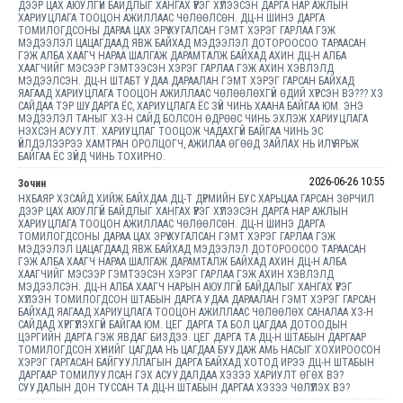
ДЭЭР ЦАХ АЮУЛГҮЙ БАЙДЛЫГ ХАНГАХ ҮҮРЭГ ХҮЛЭЭСЭН ДАРГА НАР АЖЛЫН
ХАРИУЦЛАГА ТООЦОН АЖИЛЛААС ЧӨЛӨӨЛСӨН. ДЦ-Н ШИНЭ ДАРГА
ТОМИЛОГДСОНЫ ДАРАА ЦАХ ЭРҮҮ ХУГАЛСАН ГЭМТ ХЭРЭГ ГАРЛАА ГЭЖ
МЭДЭЭЛЭЛ ЦАЦАГДААД ЯВЖ БАЙХАД МЭДЭЭЛЭЛ ДОТОРООСОО ТАРААСАН
ГЭЖ АЛБА ХААГЧ НАРАА ШАЛГАЖ ДАРАМТАЛЖ БАЙХАД АХИН ДЦ-Н АЛБА
ХААГЧИЙГ МЭСЭЭР ГЭМТЭЭСЭН ХЭРЭГ ГАРЛАА ГЭЖ АХИН ХЭВЛЭЛД
МЭДЭЭЛСЭН. ДЦ-Н ШТАБТ УДАА ДАРААЛАН ГЭМТ ХЭРЭГ ГАРСАН БАЙХАД
ЯАГААД ХАРИУЦЛАГА ТООЦОН АЖИЛЛААС ЧӨЛӨӨЛӨХГҮЙ ӨДИЙ ХҮРСЭН ВЭ??? ХЗ
САЙДАА ТЭР ШУДАРГА ЁС, ХАРИУЦЛАГА ЁС ЗҮЙ ЧИНЬ ХААНА БАЙГАА ЮМ. ЭНЭ
МЭДЭЭЛЭЛ ТАНЫГ ХЗ-Н САЙД БОЛСОН ӨДРӨӨС ЧИНЬ ЭХЛЭЖ ХАРИУЦЛАГА
НЭХСЭН АСУУЛТ. ХАРИУЦЛАГ ТООЦОЖ ЧАДАХГҮЙ БАЙГАА ЧИНЬ ЭС
ҮЙЛДЭЛЭЭРЭЭ ХАМТРАН ОРОЛЦОГЧ, АЖИЛАА ӨГӨӨД ЗАЙЛАХ НЬ ИЛҮҮ ЯРЬЖ
БАЙГАА ЁС ЗҮЙД ЧИНЬ ТОХИРНО.
2026-06-26 10:55
Зочин
НХБАЯР ХЗСАЙД ХИЙЖ БАЙХДАА ДЦ-Т ДҮРМИЙН БУС ХАРЬЦАА ГАРСАН ЗӨРЧИЛ
ДЭЭР ЦАХ АЮУЛГҮЙ БАЙДЛЫГ ХАНГАХ ҮҮРЭГ ХҮЛЭЭСЭН ДАРГА НАР АЖЛЫН
ХАРИУЦЛАГА ТООЦОН АЖИЛЛААС ЧӨЛӨӨЛСӨН. ДЦ-Н ШИНЭ ДАРГА
ТОМИЛОГДСОНЫ ДАРАА ЦАХ ЭРҮҮ ХУГАЛСАН ГЭМТ ХЭРЭГ ГАРЛАА ГЭЖ
МЭДЭЭЛЭЛ ЦАЦАГДААД ЯВЖ БАЙХАД МЭДЭЭЛЭЛ ДОТОРООСОО ТАРААСАН
ГЭЖ АЛБА ХААГЧ НАРАА ШАЛГАЖ ДАРАМТАЛЖ БАЙХАД АХИН ДЦ-Н АЛБА
ХААГЧИЙГ МЭСЭЭР ГЭМТЭЭСЭН ХЭРЭГ ГАРЛАА ГЭЖ АХИН ХЭВЛЭЛД
МЭДЭЭЛСЭН. ДЦ-Н АЛБА ХААГЧ НАРЫН АЮУЛГҮЙ БАЙДАЛЫГ ХАНГАХ ҮҮРЭГ
ХҮЛЭЭН ТОМИЛОГДСОН ШТАБЫН ДАРГА УДАА ДАРААЛАН ГЭМТ ХЭРЭГ ГАРСАН
БАЙХАД ЯАГААД ХАРИУЦЛАГА ТООЦОН АЖИЛЛААС ЧӨЛӨӨЛӨХ САНАЛАА ХЗ-Н
САЙДАД ХҮРГҮҮЛЭХГҮЙ БАЙГАА ЮМ. ЦЕГ ДАРГА ТА БОЛ ЦАГДАА ДОТООДЫН
ЦЭРГИЙН ДАРГА ГЭЖ ЯВДАГ БИЗДЭЭ. ЦЕГ ДАРГА ТА ДЦ-Н ШТАБЫН ДАРГААР
ТОМИЛОГДСОН ХҮНИЙГ ЦАГДАА НЬ ЦАГДАА БУУДАЖ АМЬ НАСЫГ ХОХИРООСОН
ХЭРЭГ ГАРГАСАН БАЙГУУЛЛАГЫН ДАРГА БАЙХАД ХОТОД ИРЭЭ ДЦ-Н ШТАБЫН
ДАРГААР ТОМИЛУУЛСАН ГЭХ АСУУДАЛДАА ХЭЗЭЭ ХАРИУЛТ ӨГӨХ ВЭ?
СУУДАЛЫН ДОН ТУССАН ТА ДЦ-Н ШТАБЫН ДАРГАА ХЭЗЭЭ ЧӨЛҮҮЛЭХ ВЭ?