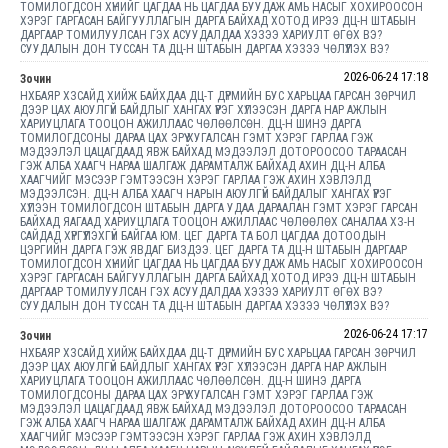
ТОМИЛОГДСОН ХҮНИЙГ ЦАГДАА НЬ ЦАГДАА БУУДАЖ АМЬ НАСЫГ ХОХИРООСОН
ХЭРЭГ ГАРГАСАН БАЙГУУЛЛАГЫН ДАРГА БАЙХАД ХОТОД ИРЭЭ ДЦ-Н ШТАБЫН
ДАРГААР ТОМИЛУУЛСАН ГЭХ АСУУДАЛДАА ХЭЗЭЭ ХАРИУЛТ ӨГӨХ ВЭ?
СУУДАЛЫН ДОН ТУССАН ТА ДЦ-Н ШТАБЫН ДАРГАА ХЭЗЭЭ ЧӨЛҮҮЛЭХ ВЭ?
2026-06-24 17:18
Зочин
НХБАЯР ХЗСАЙД ХИЙЖ БАЙХДАА ДЦ-Т ДҮРМИЙН БУС ХАРЬЦАА ГАРСАН ЗӨРЧИЛ
ДЭЭР ЦАХ АЮУЛГҮЙ БАЙДЛЫГ ХАНГАХ ҮҮРЭГ ХҮЛЭЭСЭН ДАРГА НАР АЖЛЫН
ХАРИУЦЛАГА ТООЦОН АЖИЛЛААС ЧӨЛӨӨЛСӨН. ДЦ-Н ШИНЭ ДАРГА
ТОМИЛОГДСОНЫ ДАРАА ЦАХ ЭРҮҮ ХУГАЛСАН ГЭМТ ХЭРЭГ ГАРЛАА ГЭЖ
МЭДЭЭЛЭЛ ЦАЦАГДААД ЯВЖ БАЙХАД МЭДЭЭЛЭЛ ДОТОРООСОО ТАРААСАН
ГЭЖ АЛБА ХААГЧ НАРАА ШАЛГАЖ ДАРАМТАЛЖ БАЙХАД АХИН ДЦ-Н АЛБА
ХААГЧИЙГ МЭСЭЭР ГЭМТЭЭСЭН ХЭРЭГ ГАРЛАА ГЭЖ АХИН ХЭВЛЭЛД
МЭДЭЭЛСЭН. ДЦ-Н АЛБА ХААГЧ НАРЫН АЮУЛГҮЙ БАЙДАЛЫГ ХАНГАХ ҮҮРЭГ
ХҮЛЭЭН ТОМИЛОГДСОН ШТАБЫН ДАРГА УДАА ДАРААЛАН ГЭМТ ХЭРЭГ ГАРСАН
БАЙХАД ЯАГААД ХАРИУЦЛАГА ТООЦОН АЖИЛЛААС ЧӨЛӨӨЛӨХ САНАЛАА ХЗ-Н
САЙДАД ХҮРГҮҮЛЭХГҮЙ БАЙГАА ЮМ. ЦЕГ ДАРГА ТА БОЛ ЦАГДАА ДОТООДЫН
ЦЭРГИЙН ДАРГА ГЭЖ ЯВДАГ БИЗДЭЭ. ЦЕГ ДАРГА ТА ДЦ-Н ШТАБЫН ДАРГААР
ТОМИЛОГДСОН ХҮНИЙГ ЦАГДАА НЬ ЦАГДАА БУУДАЖ АМЬ НАСЫГ ХОХИРООСОН
ХЭРЭГ ГАРГАСАН БАЙГУУЛЛАГЫН ДАРГА БАЙХАД ХОТОД ИРЭЭ ДЦ-Н ШТАБЫН
ДАРГААР ТОМИЛУУЛСАН ГЭХ АСУУДАЛДАА ХЭЗЭЭ ХАРИУЛТ ӨГӨХ ВЭ?
СУУДАЛЫН ДОН ТУССАН ТА ДЦ-Н ШТАБЫН ДАРГАА ХЭЗЭЭ ЧӨЛҮҮЛЭХ ВЭ?
2026-06-24 17:17
Зочин
НХБАЯР ХЗСАЙД ХИЙЖ БАЙХДАА ДЦ-Т ДҮРМИЙН БУС ХАРЬЦАА ГАРСАН ЗӨРЧИЛ
ДЭЭР ЦАХ АЮУЛГҮЙ БАЙДЛЫГ ХАНГАХ ҮҮРЭГ ХҮЛЭЭСЭН ДАРГА НАР АЖЛЫН
ХАРИУЦЛАГА ТООЦОН АЖИЛЛААС ЧӨЛӨӨЛСӨН. ДЦ-Н ШИНЭ ДАРГА
ТОМИЛОГДСОНЫ ДАРАА ЦАХ ЭРҮҮ ХУГАЛСАН ГЭМТ ХЭРЭГ ГАРЛАА ГЭЖ
МЭДЭЭЛЭЛ ЦАЦАГДААД ЯВЖ БАЙХАД МЭДЭЭЛЭЛ ДОТОРООСОО ТАРААСАН
ГЭЖ АЛБА ХААГЧ НАРАА ШАЛГАЖ ДАРАМТАЛЖ БАЙХАД АХИН ДЦ-Н АЛБА
ХААГЧИЙГ МЭСЭЭР ГЭМТЭЭСЭН ХЭРЭГ ГАРЛАА ГЭЖ АХИН ХЭВЛЭЛД