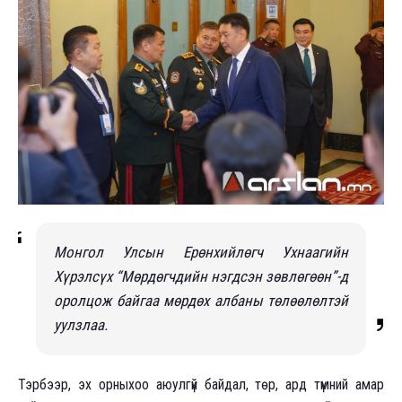
Монгол Улсын Ерөнхийлөгч Ухнаагийн
Хүрэлсүх “Мөрдөгчдийн нэгдсэн зөвлөгөөн”-д
оролцож байгаа мөрдөх албаны төлөөлөлтэй
уулзлаа.
Тэрбээр, эх орныхоо аюулгүй байдал, төр, ард түмний амар