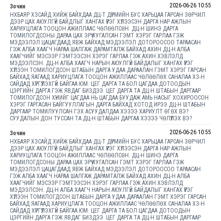
2026-06-26 10:55
Зочин
НХБАЯР ХЗСАЙД ХИЙЖ БАЙХДАА ДЦ-Т ДҮРМИЙН БУС ХАРЬЦАА ГАРСАН ЗӨРЧИЛ
ДЭЭР ЦАХ АЮУЛГҮЙ БАЙДЛЫГ ХАНГАХ ҮҮРЭГ ХҮЛЭЭСЭН ДАРГА НАР АЖЛЫН
ХАРИУЦЛАГА ТООЦОН АЖИЛЛААС ЧӨЛӨӨЛСӨН. ДЦ-Н ШИНЭ ДАРГА
ТОМИЛОГДСОНЫ ДАРАА ЦАХ ЭРҮҮ ХУГАЛСАН ГЭМТ ХЭРЭГ ГАРЛАА ГЭЖ
МЭДЭЭЛЭЛ ЦАЦАГДААД ЯВЖ БАЙХАД МЭДЭЭЛЭЛ ДОТОРООСОО ТАРААСАН
ГЭЖ АЛБА ХААГЧ НАРАА ШАЛГАЖ ДАРАМТАЛЖ БАЙХАД АХИН ДЦ-Н АЛБА
ХААГЧИЙГ МЭСЭЭР ГЭМТЭЭСЭН ХЭРЭГ ГАРЛАА ГЭЖ АХИН ХЭВЛЭЛД
МЭДЭЭЛСЭН. ДЦ-Н АЛБА ХААГЧ НАРЫН АЮУЛГҮЙ БАЙДАЛЫГ ХАНГАХ ҮҮРЭГ
ХҮЛЭЭН ТОМИЛОГДСОН ШТАБЫН ДАРГА УДАА ДАРААЛАН ГЭМТ ХЭРЭГ ГАРСАН
БАЙХАД ЯАГААД ХАРИУЦЛАГА ТООЦОН АЖИЛЛААС ЧӨЛӨӨЛӨХ САНАЛАА ХЗ-Н
САЙДАД ХҮРГҮҮЛЭХГҮЙ БАЙГАА ЮМ. ЦЕГ ДАРГА ТА БОЛ ЦАГДАА ДОТООДЫН
ЦЭРГИЙН ДАРГА ГЭЖ ЯВДАГ БИЗДЭЭ. ЦЕГ ДАРГА ТА ДЦ-Н ШТАБЫН ДАРГААР
ТОМИЛОГДСОН ХҮНИЙГ ЦАГДАА НЬ ЦАГДАА БУУДАЖ АМЬ НАСЫГ ХОХИРООСОН
ХЭРЭГ ГАРГАСАН БАЙГУУЛЛАГЫН ДАРГА БАЙХАД ХОТОД ИРЭЭ ДЦ-Н ШТАБЫН
ДАРГААР ТОМИЛУУЛСАН ГЭХ АСУУДАЛДАА ХЭЗЭЭ ХАРИУЛТ ӨГӨХ ВЭ?
СУУДАЛЫН ДОН ТУССАН ТА ДЦ-Н ШТАБЫН ДАРГАА ХЭЗЭЭ ЧӨЛҮҮЛЭХ ВЭ?
2026-06-26 10:55
Зочин
НХБАЯР ХЗСАЙД ХИЙЖ БАЙХДАА ДЦ-Т ДҮРМИЙН БУС ХАРЬЦАА ГАРСАН ЗӨРЧИЛ
ДЭЭР ЦАХ АЮУЛГҮЙ БАЙДЛЫГ ХАНГАХ ҮҮРЭГ ХҮЛЭЭСЭН ДАРГА НАР АЖЛЫН
ХАРИУЦЛАГА ТООЦОН АЖИЛЛААС ЧӨЛӨӨЛСӨН. ДЦ-Н ШИНЭ ДАРГА
ТОМИЛОГДСОНЫ ДАРАА ЦАХ ЭРҮҮ ХУГАЛСАН ГЭМТ ХЭРЭГ ГАРЛАА ГЭЖ
МЭДЭЭЛЭЛ ЦАЦАГДААД ЯВЖ БАЙХАД МЭДЭЭЛЭЛ ДОТОРООСОО ТАРААСАН
ГЭЖ АЛБА ХААГЧ НАРАА ШАЛГАЖ ДАРАМТАЛЖ БАЙХАД АХИН ДЦ-Н АЛБА
ХААГЧИЙГ МЭСЭЭР ГЭМТЭЭСЭН ХЭРЭГ ГАРЛАА ГЭЖ АХИН ХЭВЛЭЛД
МЭДЭЭЛСЭН. ДЦ-Н АЛБА ХААГЧ НАРЫН АЮУЛГҮЙ БАЙДАЛЫГ ХАНГАХ ҮҮРЭГ
ХҮЛЭЭН ТОМИЛОГДСОН ШТАБЫН ДАРГА УДАА ДАРААЛАН ГЭМТ ХЭРЭГ ГАРСАН
БАЙХАД ЯАГААД ХАРИУЦЛАГА ТООЦОН АЖИЛЛААС ЧӨЛӨӨЛӨХ САНАЛАА ХЗ-Н
САЙДАД ХҮРГҮҮЛЭХГҮЙ БАЙГАА ЮМ. ЦЕГ ДАРГА ТА БОЛ ЦАГДАА ДОТООДЫН
ЦЭРГИЙН ДАРГА ГЭЖ ЯВДАГ БИЗДЭЭ. ЦЕГ ДАРГА ТА ДЦ-Н ШТАБЫН ДАРГААР