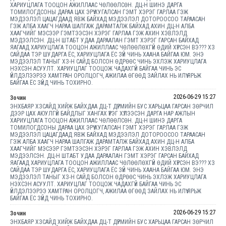
ХАРИУЦЛАГА ТООЦОН АЖИЛЛААС ЧӨЛӨӨЛСӨН. ДЦ-Н ШИНЭ ДАРГА
ТОМИЛОГДСОНЫ ДАРАА ЦАХ ЭРҮҮ ХУГАЛСАН ГЭМТ ХЭРЭГ ГАРЛАА ГЭЖ
МЭДЭЭЛЭЛ ЦАЦАГДААД ЯВЖ БАЙХАД МЭДЭЭЛЭЛ ДОТОРООСОО ТАРААСАН
ГЭЖ АЛБА ХААГЧ НАРАА ШАЛГАЖ ДАРАМТАЛЖ БАЙХАД АХИН ДЦ-Н АЛБА
ХААГЧИЙГ МЭСЭЭР ГЭМТЭЭСЭН ХЭРЭГ ГАРЛАА ГЭЖ АХИН ХЭВЛЭЛД
МЭДЭЭЛСЭН. ДЦ-Н ШТАБТ УДАА ДАРААЛАН ГЭМТ ХЭРЭГ ГАРСАН БАЙХАД
ЯАГААД ХАРИУЦЛАГА ТООЦОН АЖИЛЛААС ЧӨЛӨӨЛӨХГҮЙ ӨДИЙ ХҮРСЭН ВЭ??? ХЗ
САЙДАА ТЭР ШУДАРГА ЁС, ХАРИУЦЛАГА ЁС ЗҮЙ ЧИНЬ ХААНА БАЙГАА ЮМ. ЭНЭ
МЭДЭЭЛЭЛ ТАНЫГ ХЗ-Н САЙД БОЛСОН ӨДРӨӨС ЧИНЬ ЭХЛЭЖ ХАРИУЦЛАГА
НЭХСЭН АСУУЛТ. ХАРИУЦЛАГ ТООЦОЖ ЧАДАХГҮЙ БАЙГАА ЧИНЬ ЭС
ҮЙЛДЭЛЭЭРЭЭ ХАМТРАН ОРОЛЦОГЧ, АЖИЛАА ӨГӨӨД ЗАЙЛАХ НЬ ИЛҮҮ ЯРЬЖ
БАЙГАА ЁС ЗҮЙД ЧИНЬ ТОХИРНО.
2026-06-29 15:27
Зочин
ЭНХБАЯР ХЗСАЙД ХИЙЖ БАЙХДАА ДЦ-Т ДҮРМИЙН БУС ХАРЬЦАА ГАРСАН ЗӨРЧИЛ
ДЭЭР ЦАХ АЮУЛГҮЙ БАЙДЛЫГ ХАНГАХ ҮҮРЭГ ХҮЛЭЭСЭН ДАРГА НАР АЖЛЫН
ХАРИУЦЛАГА ТООЦОН АЖИЛЛААС ЧӨЛӨӨЛСӨН. ДЦ-Н ШИНЭ ДАРГА
ТОМИЛОГДСОНЫ ДАРАА ЦАХ ЭРҮҮ ХУГАЛСАН ГЭМТ ХЭРЭГ ГАРЛАА ГЭЖ
МЭДЭЭЛЭЛ ЦАЦАГДААД ЯВЖ БАЙХАД МЭДЭЭЛЭЛ ДОТОРООСОО ТАРААСАН
ГЭЖ АЛБА ХААГЧ НАРАА ШАЛГАЖ ДАРАМТАЛЖ БАЙХАД АХИН ДЦ-Н АЛБА
ХААГЧИЙГ МЭСЭЭР ГЭМТЭЭСЭН ХЭРЭГ ГАРЛАА ГЭЖ АХИН ХЭВЛЭЛД
МЭДЭЭЛСЭН. ДЦ-Н ШТАБТ УДАА ДАРААЛАН ГЭМТ ХЭРЭГ ГАРСАН БАЙХАД
ЯАГААД ХАРИУЦЛАГА ТООЦОН АЖИЛЛААС ЧӨЛӨӨЛӨХГҮЙ ӨДИЙ ХҮРСЭН ВЭ??? ХЗ
САЙДАА ТЭР ШУДАРГА ЁС, ХАРИУЦЛАГА ЁС ЗҮЙ ЧИНЬ ХААНА БАЙГАА ЮМ. ЭНЭ
МЭДЭЭЛЭЛ ТАНЫГ ХЗ-Н САЙД БОЛСОН ӨДРӨӨС ЧИНЬ ЭХЛЭЖ ХАРИУЦЛАГА
НЭХСЭН АСУУЛТ. ХАРИУЦЛАГ ТООЦОЖ ЧАДАХГҮЙ БАЙГАА ЧИНЬ ЭС
ҮЙЛДЭЛЭЭРЭЭ ХАМТРАН ОРОЛЦОГЧ, АЖИЛАА ӨГӨӨД ЗАЙЛАХ НЬ ИЛҮҮ ЯРЬЖ
БАЙГАА ЁС ЗҮЙД ЧИНЬ ТОХИРНО.
2026-06-29 15:27
Зочин
ЭНХБАЯР ХЗСАЙД ХИЙЖ БАЙХДАА ДЦ-Т ДҮРМИЙН БУС ХАРЬЦАА ГАРСАН ЗӨРЧИЛ