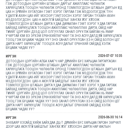
ГЭЖ ДОТООДЫН ЦЭРГИЙН ШТАБЫН ДАРГЫГ АЖИЛЛААС ЧӨЛӨӨЛЖ
ХАРИУЦЛАГА ТООЦОН ЧӨЛӨӨЛЖ ОРОНД ТОМИЛОГДСОН ШТАБЫН ДАРГЫН ҮЕД
ЦАХ-Н ЭРҮҮГИЙН ХУГАЛСАН ГЭМТ ХЭРЭГ ГАРЛАА ГЭЖ МЭДЭЭЛЭГДЭЖ ТУН
УДАЛГҮЙ АХИН ЦАХ-ИЙГ МЭСЭЭР ГЭМТЭЭСЭН ХЭРЭГ ГАРСАН ТУХАЙН АХИН
МЭДЭЭЛЭГДСЭН. ЦАХ-Н АЮУЛГҮЙ БАЙДЛЫГ ХАНГАХ ҮҮРЭГ ХҮЛЭЭЖ
ТОМИЛОГДСОН ШТАБЫН ДАРГА УДАА ДАРААЛАН ГЭМТ ХЭРЭГ УДАА ГАРГАЖ
БАЙХАД ХАРИУЦЛАГА ТООЦОН АЖИЛЛААС ЧӨЛӨӨЛЛӨХ ДАРГА, САЙД НАР
ТҮҮНИЙГ ЦЭРГИЙН ДЭЭД ЦОЛ ОЛГУУЛАХ САНАЛ ОРУУЛЖ БАЙГАА НЬ ЯМАР
УЧИРТАЙ ЮМ ВЭ ЭРХЭМ ЕРӨНХИЙЛӨГЧӨӨ? ТА ЭНЭ АСУУДАЛД ҮГҮЙ ХАРИУЦЛАГА
ТООЦ ГЭЖ БУЦААЖ ЧАДАХ УУ? ЭНЭ САНАЛ ОРУУЛСАН ХЗ-Н САЙД БОЛОН ЦЕГ
ДАРГА НАРТ ХАРИУЦЛАГ ТООЦОХ АСУУДАЛЫГ ЕРӨНХИЙ САЙДАД ХЭЛЖ
БУЦААЖ ЧАДАХ УУ?
2026-07-07 10:35
ИРГЭН
ДОТООДЫН ЦЭРГИЙН АЛБА ХААГЧ НАР ДҮРМИЙН БУС ХАРЬЦАА ГАРГАРГАСАН
ГЭЖ ДОТООДЫН ЦЭРГИЙН ШТАБЫН ДАРГЫГ АЖИЛЛААС ЧӨЛӨӨЛЖ
ХАРИУЦЛАГА ТООЦОН ЧӨЛӨӨЛЖ ОРОНД ТОМИЛОГДСОН ШТАБЫН ДАРГЫН ҮЕД
ЦАХ-Н ЭРҮҮГИЙН ХУГАЛСАН ГЭМТ ХЭРЭГ ГАРЛАА ГЭЖ МЭДЭЭЛЭГДЭЖ ТУН
УДАЛГҮЙ АХИН ЦАХ-ИЙГ МЭСЭЭР ГЭМТЭЭСЭН ХЭРЭГ ГАРСАН ТУХАЙН АХИН
МЭДЭЭЛЭГДСЭН. ЦАХ-Н АЮУЛГҮЙ БАЙДЛЫГ ХАНГАХ ҮҮРЭГ ХҮЛЭЭЖ
ТОМИЛОГДСОН ШТАБЫН ДАРГА УДАА ДАРААЛАН ГЭМТ ХЭРЭГ УДАА ГАРГАЖ
БАЙХАД ХАРИУЦЛАГА ТООЦОН АЖИЛЛААС ЧӨЛӨӨЛЛӨХ ДАРГА, САЙД НАР
ТҮҮНИЙГ ЦЭРГИЙН ДЭЭД ЦОЛ ОЛГУУЛАХ САНАЛ ОРУУЛЖ БАЙГАА НЬ ЯМАР
УЧИРТАЙ ЮМ ВЭ ЭРХЭМ ЕРӨНХИЙЛӨГЧӨӨ? ТА ЭНЭ АСУУДАЛД ҮГҮЙ ХАРИУЦЛАГА
ТООЦ ГЭЖ БУЦААЖ ЧАДАХ УУ? ЭНЭ САНАЛ ОРУУЛСАН ХЗ-Н САЙД БОЛОН ЦЕГ
ДАРГА НАРТ ХАРИУЦЛАГ ТООЦОХ АСУУДАЛЫГ ЕРӨНХИЙ САЙДАД ХЭЛЖ
БУЦААЖ ЧАДАХ УУ?
2026-06-30 16:14
ИРГЭН
ЭНХБАЯР ХЗСАЙД ХИЙЖ БАЙХДАА ДЦ-Т ДҮРМИЙН БУС ХАРЬЦАА ГАРСАН ЗӨРЧИЛ
ДЭЭР ЦАХ АЮУЛГҮЙ БАЙДЛЫГ ХАНГАХ ҮҮРЭГ ХҮЛЭЭСЭН ДАРГА НАР АЖЛЫН