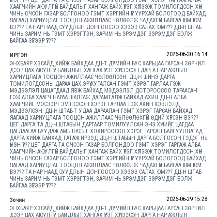
ҮНЭН ҮҮ??? ЦЕГ ДАРГА ТА ОЧСОН ГАЗАР БОЛГОНДОО ГЭМТ ХЭРЭГ ГАРГАЖ АЛБА
ХААГЧИЙН АЮУЛГҮЙ БАЙДАЛЫГ ХАНГАЖ БАЙХ ҮҮРЭГ ХҮЛЭЭЖ ТОМИЛОГДСОН ХҮН
ЧИНЬ ОЧСОН ГАЗАР БОЛГОНОО ГЭМТ ХЭРГИЙН ҮҮР УУРХАЙ БОЛОГООД БАЙХАД
ЯАГААД ХАРИУЦЛАГ ТООЦОН АЖИЛЛААС ЧӨЛӨӨЛЖ ЧАДАХГҮЙ БАЙГАА ЮМ ЮМ
ВЭ??? ТА НАР НААД СУУДЛЫН ДОНГООСОО ХЭЗЭЭ САЛАХ ЮМ??? ДЦ-Н ШТАБ
ЧИНЬ ЗАРИМ НЬ ГЭМТ ХЭРЭГТЭН, ЗАРИМ НЬ ЭРЭМДЭГ ЗЭРЭМДЭГ БОЛЖ
БАЙГАА ЗҮГЭЭР ҮҮ????
2026-06-30 16:14
ИРГЭН
ЭНХБАЯР ХЗСАЙД ХИЙЖ БАЙХДАА ДЦ-Т ДҮРМИЙН БУС ХАРЬЦАА ГАРСАН ЗӨРЧИЛ
ДЭЭР ЦАХ АЮУЛГҮЙ БАЙДЛЫГ ХАНГАХ ҮҮРЭГ ХҮЛЭЭСЭН ДАРГА НАР АЖЛЫН
ХАРИУЦЛАГА ТООЦОН АЖИЛЛААС ЧӨЛӨӨЛСӨН. ДЦ-Н ШИНЭ ДАРГА
ТОМИЛОГДСОНЫ ДАРАА ЦАХ ЭРҮҮ ХУГАЛСАН ГЭМТ ХЭРЭГ ГАРЛАА ГЭЖ
МЭДЭЭЛЭЛ ЦАЦАГДААД ЯВЖ БАЙХАД МЭДЭЭЛЭЛ ДОТОРООСОО ТАРААСАН
ГЭЖ АЛБА ХААГЧ НАРАА ШАЛГАЖ ДАРАМТАЛЖ БАЙХАД АХИН ДЦ-Н АЛБА
ХААГЧИЙГ МЭСЭЭР ГЭМТЭЭСЭН ХЭРЭГ ГАРЛАА ГЭЖ АХИН ХЭВЛЭЛД
МЭДЭЭЛСЭН. ДЦ-Н ШТАБ-Т УДАА ДАРААЛАН ГЭМТ ХЭРЭГ ГАРСАН БАЙХАД
ЯАГААД ХАРИУЦЛАГА ТООЦОН АЖИЛЛААС ЧӨЛӨӨЛӨХГҮЙ ӨДИЙ ХҮРСЭН ВЭ???
ЦЕГ ДАРГА ТА ДЦ-Н ШТАБЫН ДАРГААР ТОМИЛУУЛСАН ЭНЭ ХҮНИЙГ ЦАГДАА
ЦАГДААГАА БУУДАЖ АМЬ НАСЫГ ХОХИРООСОН ХЭРЭГ ГАРСАН БАЙГУУЛЛАГАД
ДАРГА ХИЙЖ БАЙХАД ТАТАЖ ИРЭЭД ДЦ-Н ШТАБЫН ДАРГА БОЛГОСОН ГЭДЭГ НЬ
ҮНЭН ҮҮ??? ЦЕГ ДАРГА ТА ОЧСОН ГАЗАР БОЛГОНДОО ГЭМТ ХЭРЭГ ГАРГАЖ АЛБА
ХААГЧИЙН АЮУЛГҮЙ БАЙДАЛЫГ ХАНГАЖ БАЙХ ҮҮРЭГ ХҮЛЭЭЖ ТОМИЛОГДСОН ХҮН
ЧИНЬ ОЧСОН ГАЗАР БОЛГОНОО ГЭМТ ХЭРГИЙН ҮҮР УУРХАЙ БОЛОГООД БАЙХАД
ЯАГААД ХАРИУЦЛАГ ТООЦОН АЖИЛЛААС ЧӨЛӨӨЛЖ ЧАДАХГҮЙ БАЙГАА ЮМ ЮМ
ВЭ??? ТА НАР НААД СУУДЛЫН ДОНГООСОО ХЭЗЭЭ САЛАХ ЮМ??? ДЦ-Н ШТАБ
ЧИНЬ ЗАРИМ НЬ ГЭМТ ХЭРЭГТЭН, ЗАРИМ НЬ ЭРЭМДЭГ ЗЭРЭМДЭГ БОЛЖ
БАЙГАА ЗҮГЭЭР ҮҮ????
2026-06-29 15:28
Зочин
ЭНХБАЯР ХЗСАЙД ХИЙЖ БАЙХДАА ДЦ-Т ДҮРМИЙН БУС ХАРЬЦАА ГАРСАН ЗӨРЧИЛ
ДЭЭР ЦАХ АЮУЛГҮЙ БАЙДЛЫГ ХАНГАХ ҮҮРЭГ ХҮЛЭЭСЭН ДАРГА НАР АЖЛЫН