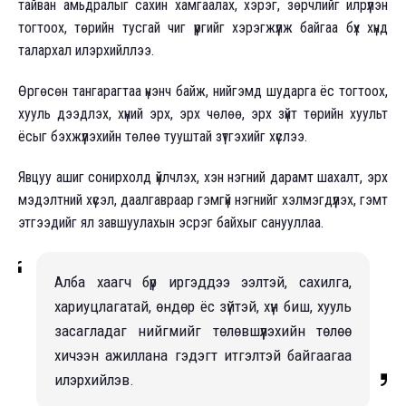
тайван амьдралыг сахин хамгаалах, хэрэг, зөрчлийг илрүүлэн
тогтоох, төрийн тусгай чиг үүргийг хэрэгжүүлж байгаа бүх хүнд
талархал илэрхийллээ.
Өргөсөн тангарагтаа үнэнч байж, нийгэмд шударга ёс тогтоох,
хууль дээдлэх, хүний эрх, эрх чөлөө, эрх зүйт төрийн хуульт
ёсыг бэхжүүлэхийн төлөө тууштай зүтгэхийг хүслээ.
Явцуу ашиг сонирхолд үйлчлэх, хэн нэгний дарамт шахалт, эрх
мэдэлтний хүсэл, даалгавраар гэмгүй нэгнийг хэлмэгдүүлэх, гэмт
этгээдийг ял завшуулахын эсрэг байхыг санууллаа.
Алба хаагч бүр иргэддээ ээлтэй, сахилга,
хариуцлагатай, өндөр ёс зүйтэй, хүн биш, хууль
засагладаг нийгмийг төлөвшүүлэхийн төлөө
хичээн ажиллана гэдэгт итгэлтэй байгаагаа
илэрхийлэв.