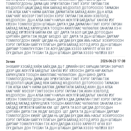
ТОМИЛОГДСОНЫ ДАРАА ЦАХ ЭРҮҮ ХУГАЛСАН ГЭМТ ХЭРЭГ ГАРЛАА ГЭЖ
МЭДЭЭЛЭЛ ЦАЦАГДААД ЯВЖ БАЙХАД МЭДЭЭЛЭЛ ДОТОРООСОО ТАРААСАН
ГЭЖ АЛБА ХААГЧ НАРАА ШАЛГАЖ ДАРАМТАЛЖ БАЙХАД АХИН ДЦ-Н АЛБА
ХААГЧИЙГ МЭСЭЭР ГЭМТЭЭСЭН ХЭРЭГ ГАРЛАА ГЭЖ АХИН ХЭВЛЭЛД
МЭДЭЭЛСЭН. ДЦ-Н АЛБА ХААГЧ НАРЫН АЮУЛГҮЙ БАЙДАЛЫГ ХАНГАХ ҮҮРЭГ
ХҮЛЭЭН ТОМИЛОГДСОН ШТАБЫН ДАРГА УДАА ДАРААЛАН ГЭМТ ХЭРЭГ ГАРСАН
БАЙХАД ЯАГААД ХАРИУЦЛАГА ТООЦОН АЖИЛЛААС ЧӨЛӨӨЛӨХ САНАЛАА ХЗ-Н
САЙДАД ХҮРГҮҮЛЭХГҮЙ БАЙГАА ЮМ. ЦЕГ ДАРГА ТА БОЛ ЦАГДАА ДОТООДЫН
ЦЭРГИЙН ДАРГА ГЭЖ ЯВДАГ БИЗДЭЭ. ЦЕГ ДАРГА ТА ДЦ-Н ШТАБЫН ДАРГААР
ТОМИЛОГДСОН ХҮНИЙГ ЦАГДАА НЬ ЦАГДАА БУУДАЖ АМЬ НАСЫГ ХОХИРООСОН
ХЭРЭГ ГАРГАСАН БАЙГУУЛЛАГЫН ДАРГА БАЙХАД ХОТОД ИРЭЭ ДЦ-Н ШТАБЫН
ДАРГААР ТОМИЛУУЛСАН ГЭХ АСУУДАЛДАА ХЭЗЭЭ ХАРИУЛТ ӨГӨХ ВЭ?
СУУДАЛЫН ДОН ТУССАН ТА ДЦ-Н ШТАБЫН ДАРГАА ХЭЗЭЭ ЧӨЛҮҮЛЭХ ВЭ?
2026-06-23 17:08
Зочин
ЭНХБАЯР ХЗСАЙД ХИЙЖ БАЙХДАА ДЦ-Т ДҮРМИЙН БУС ХАРЬЦАА ГАРСАН ЗӨРЧИЛ
ДЭЭР ЦАХ АЮУЛГҮЙ БАЙДЛЫГ ХАНГАХ ҮҮРЭГ ХҮЛЭЭСЭН ДАРГА НАР АЖЛЫН
ХАРИУЦЛАГА ТООЦОН АЖИЛЛААС ЧӨЛӨӨЛСӨН. ДЦ-Н ШИНЭ ДАРГА
ТОМИЛОГДСОНЫ ДАРАА ЦАХ ЭРҮҮ ХУГАЛСАН ГЭМТ ХЭРЭГ ГАРЛАА ГЭЖ
МЭДЭЭЛЭЛ ЦАЦАГДААД ЯВЖ БАЙХАД МЭДЭЭЛЭЛ ДОТОРООСОО ТАРААСАН
ГЭЖ АЛБА ХААГЧ НАРАА ШАЛГАЖ ДАРАМТАЛЖ БАЙХАД АХИН ДЦ-Н АЛБА
ХААГЧИЙГ МЭСЭЭР ГЭМТЭЭСЭН ХЭРЭГ ГАРЛАА ГЭЖ АХИН ХЭВЛЭЛД
МЭДЭЭЛСЭН. ДЦ-Н АЛБА ХААГЧ НАРЫН АЮУЛГҮЙ БАЙДАЛЫГ ХАНГАХ ҮҮРЭГ
ХҮЛЭЭН ТОМИЛОГДСОН ШТАБЫН ДАРГА УДАА ДАРААЛАН ГЭМТ ХЭРЭГ ГАРСАН
БАЙХАД ЯАГААД ХАРИУЦЛАГА ТООЦОН АЖИЛЛААС ЧӨЛӨӨЛӨХ САНАЛАА ХЗ-Н
САЙДАД ХҮРГҮҮЛЭХГҮЙ БАЙГАА ЮМ. ЦЕГ ДАРГА ТА БОЛ ЦАГДАА ДОТООДЫН
ЦЭРГИЙН ДАРГА ГЭЖ ЯВДАГ БИЗДЭЭ. ЦЕГ ДАРГА ТА ДЦ-Н ШТАБЫН ДАРГААР
ТОМИЛОГДСОН ХҮНИЙГ ЦАГДАА НЬ ЦАГДАА БУУДАЖ АМЬ НАСЫГ ХОХИРООСОН
ХЭРЭГ ГАРГАСАН БАЙГУУЛЛАГЫН ДАРГА БАЙХАД ХОТОД ИРЭЭ ДЦ-Н ШТАБЫН
ДАРГААР ТОМИЛУУЛСАН ГЭХ АСУУДАЛДАА ХЭЗЭЭ ХАРИУЛТ ӨГӨХ ВЭ?
СУУДАЛЫН ДОН ТУССАН ТА ДЦ-Н ШТАБЫН ДАРГАА ХЭЗЭЭ ЧӨЛҮҮЛЭХ ВЭ?