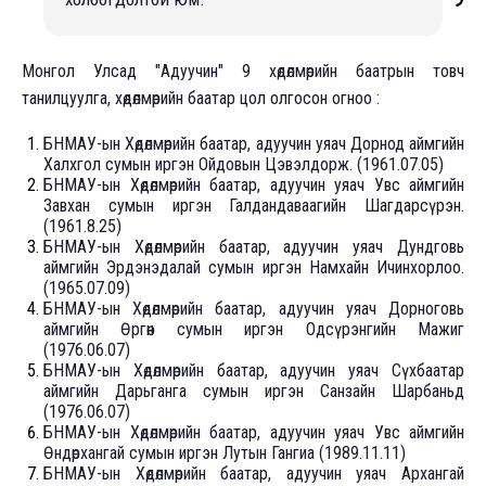
Монгол Улсад "Адуучин" 9 хөдөлмөрийн баатрын товч
танилцуулга, хөдөлмөрийн баатар цол олгосон огноо :
БНМАУ-ын Хөдөлмөрийн баатар, адуучин уяач Дорнод аймгийн
Халхгол сумын иргэн Ойдовын Цэвэ
л
дорж. (1961.07.05)
БНМАУ-ын Хөдөлмөрийн баатар, адуучин уяач Увс аймгийн
Завхан сумын иргэн Галдандаваагийн Шагдарсүрэн.
(1961.8.25)
БНМАУ-ын Хөдөлмөрийн баатар, адуучин уяач Дундговь
аймгийн Эрдэнэдалай сумын иргэн Намхайн Ичинхорлоо.
(1965.07.09)
БНМАУ-ын Хөдөлмөрийн баатар, адуучин уяач Дорноговь
аймгийн Өргөн сумын иргэн Одсүрэнгийн Мажиг
(1976.06.07)
БНМАУ-ын Хөдөлмөрийн баатар, адуучин уяач Сүхбаатар
аймгийн Дарьганга сумын иргэн Санзайн Шарбаньд
(1976.06.07)
БНМАУ-ын Хөдөлмөрийн баатар, адуучин уяач Увс аймгийн
Өндөрхангай сумын иргэн Лутын Гангиа (1989.11.11)
БНМАУ-ын Хөдөлмөрийн баатар, адуучин уяач Архангай