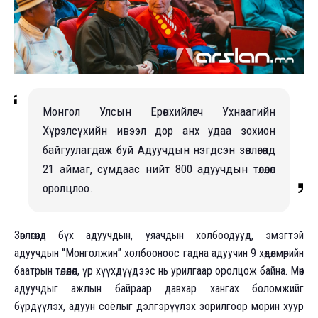
Монгол Улсын Ерөнхийлөгч Ухнаагийн
Хүрэлсүхийн ивээл дор анх удаа зохион
байгуулагдаж буй Адуучдын нэгдсэн зөвлөгөөнд
21 аймаг, сумдаас нийт 800 адуучдын төлөөлөл
оролцлоо.
Зөвлөгөөнд бүх адуучдын, уяачдын холбоодууд, эмэгтэй
адуучдын “Монголжин” холбооноос гадна адуучин 9 хөдөлмөрийн
баатрын төлөөлөл, үр хүүхдүүдээс нь урилгаар оролцож байна. Мөн
адуучдыг ажлын байраар давхар хангах боломжийг
бүрдүүлэх, адуун соёлыг дэлгэрүүлэх зорилгоор морин хуур