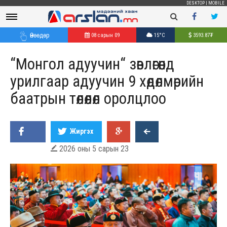
DESKTOP
|
MOBILE
Өнөөдөр
08 сарын 09
15°C
3593.87
₮
“Монгол адуучин“ зөвлөгөөнд
урилгаар адуучин 9 хөдөлмөрийн
баатрын төлөөлөл оролцлоо
Жиргэх
2026 оны 5 сарын 23
