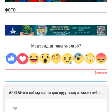
ФОТО
Мэдээнд өгөх таны үнэлгээ?
0
ЭМОЖИ
ARSLAN.mn сайтад сэтгэгдэл оруулахад анхаарах зүйлс