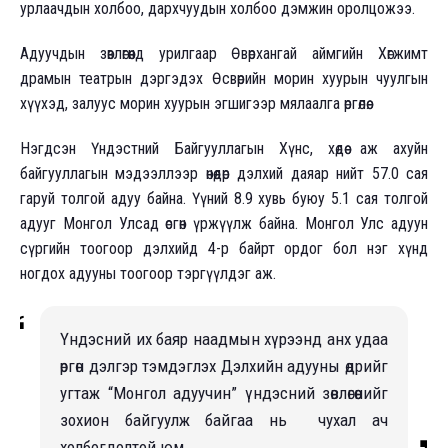
урлаачдын холбоо, дархчуудын холбоо дэмжин оролцожээ.
Адуучдын зөвлөгөөнд урилгаар Өвөрхангай аймгийн Хөгжимт
драмын театрын дэргэдэх Өсвөрийн морин хуурын чуулгын
хүүхэд, залуус морин хуурын эгшигээр мялаалга өргөлөө.
Нэгдсэн Үндэстний Байгууллагын Хүнс, хөдөө аж ахуйн
байгууллагын мэдээллээр өнөөдөр дэлхий даяар нийт 57.0 сая
гаруй толгой адуу байна. Үүний 8.9 хувь буюу 5.1 сая толгой
адууг Монгол Улсад өсгөн үржүүлж байна.
Монгол Улс адуун
сүргийн тоогоор дэлхийд 4-р байрт ордог бол нэг хүнд
ногдох адууны тоогоор тэргүүлдэг аж.
Үндэсний их баяр наадмын хүрээнд анх удаа
өргөн дэлгэр тэмдэглэх Дэлхийн адууны өдрийг
угтаж “Монгол адуучин” үндэсний зөвлөгөөнийг
зохион байгуулж байгаа нь чухал ач
холбогдолтой юм.