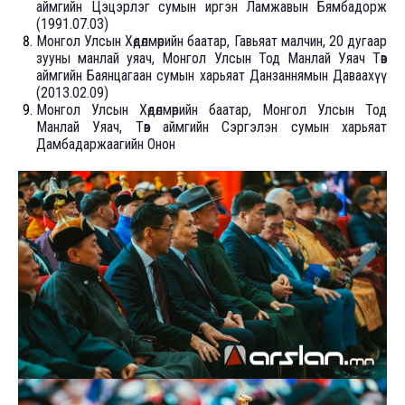
аймгийн Цэцэрлэг сумын иргэн Ламжавын Бямбадорж
(1991.07.03)
Монгол Улсын Хөдөлмөрийн баатар, Гавьяат малчин, 20 дугаар
зууны манлай уяач, Монгол Улсын Тод Манлай Уяач Төв
аймгийн Баянцагаан сумын харьяат Данзаннямын Даваахүү
(2013.02.09)
Монгол Улсын Хөдөлмөрийн баатар, Монгол Улсын Тод
Манлай Уяач, Төв аймгийн Сэргэлэн сумын харьяат
Дамбадаржаагийн Онон