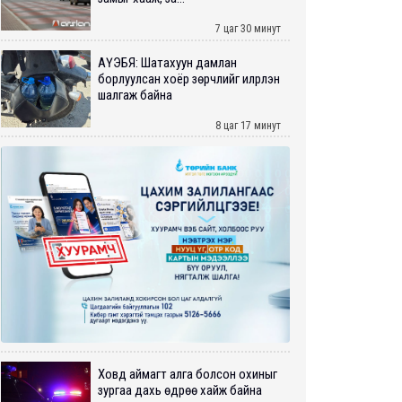
7 цаг 30 минут
АҮЭБЯ: Шатахуун дамлан
борлуулсан хоёр зөрчлийг илрүүлэн
шалгаж байна
8 цаг 17 минут
Ховд аймагт алга болсон охиныг
зургаа дахь өдрөө хайж байна