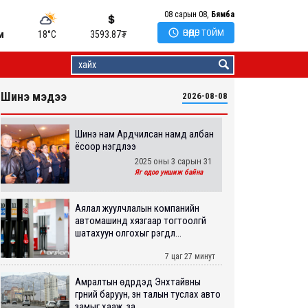
08 сарын 08,
Бямба

ӨНӨӨДӨР ТОЙМ
м
18°C
3593.87
₮
Шинэ мэдээ
2026-08-08
Шинэ нам Ардчилсан намд албан
ёсоор нэгдлээ
2025 оны 3 сарын 31
Яг одоо уншиж байна
Аялал жуулчлалын компанийн
автомашинд хязгаар тогтоолгүй
шатахуун олгохыг үүрэгдл...
7 цаг 27 минут
Амралтын өдрүүдэд Энхтайвны
гүүрний баруун, зүүн талын туслах авто
замыг хааж, за...