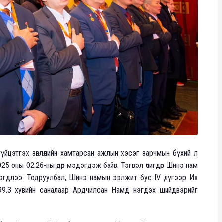
гүйцэтгэх зөвлөлийн хамтарсан ажлын хэсэг зарчмын бүхий л
5 оны 02.26-ны өдөр мэдэгдэж байв. Тэгвэл өчигдөр Шинэ нам
эгдлээ. Тодруулбал, Шинэ намын ээлжит бус IV дүгээр Их
ийн 99.3 хувийн саналаар Ардчилсан Намд нэгдэх шийдвэрийг