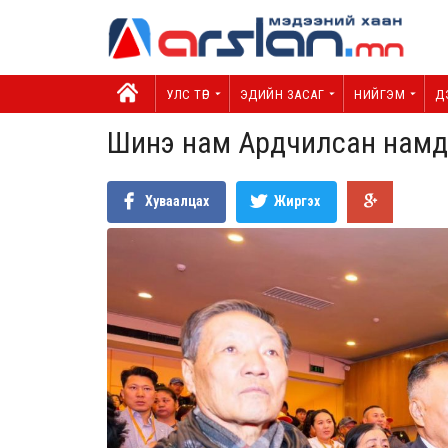
УЛС ТӨР
ЭДИЙН ЗАСАГ
НИЙГЭМ
Д
Шинэ нам Ардчилсан намд 
Хуваалцах
Жиргэх