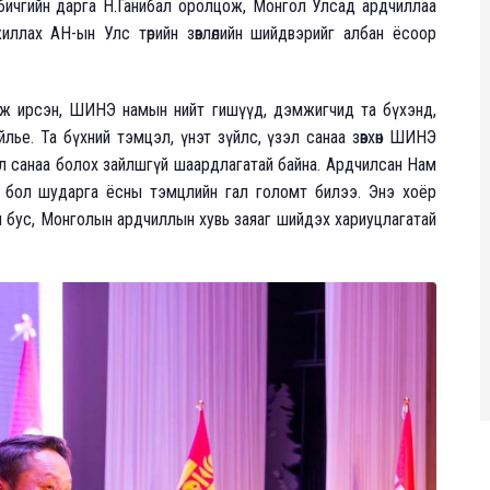
бичгийн дарга Н.Ганибал оролцож, Монгол Улсад ардчиллаа
ллах АН-ын Улс төрийн зөвлөлийн шийдвэрийг албан ёсоор
ож ирсэн, ШИНЭ намын нийт гишүүд, дэмжигчид та бүхэнд,
йлье. Та бүхний тэмцэл, үнэт зүйлс, үзэл санаа зөвхөн ШИНЭ
зэл санаа болох зайлшгүй шаардлагатай байна. Ардчилсан Нам
 бол шударга ёсны тэмцлийн гал голомт билээ. Энэ хоёр
ал бус, Монголын ардчиллын хувь заяаг шийдэх хариуцлагатай