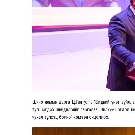
Шинэ намын дарга Ц.Гантулга "Бидний үнэт зүйл, 
тул нэгдэх шийдвэрийг гаргалаа. Энэхүү нэгдэл нь
чухал түлхэц болно” хэмээн онцоллоо.