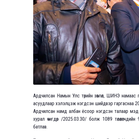
Ардчилсан Намын Улс төрийн зөвлөл, ШИНЭ намаас 
асуудлаар хэлэлцэж нэгдсэн шийдвэр гаргаснаа 202
Ардчилсан намд албан ёсоор нэгдсэн талаар мэд
хурал өчигдөр /2025.03.30/ болж 1089 төлөөлөгчд
батлав.