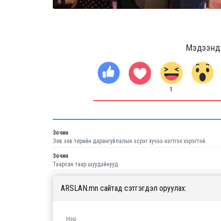
Мэдээнд ө
1
Зочин
Зев зев терийн дарангуйлалын эсрэг хучээ нэгтгэх хэрэгтэй.
Зочин
Таарсан таар шуудайнууд
ARSLAN.mn сайтад сэтгэгдэл оруулах: