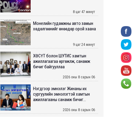
8 цаг 47 минут
Монелийн гудамжны авто замын
хөдөлгөөнийг өнөөдөр орой хаана
9 цаг 24 минут
ХӨСҮТ болон ШУТИС хамтын
ажиллагаагаа өргөжүүлж, санамж
бичиг байгууллаа
2026 оны 8 сарын 06
Нэгдүгээр эмнэлэг Жинаны их
сургуулийн эмнэлэгтэй хамтын
ажиллагааны санамж бичиг...
2026 оны 8 сарын 06
Нийслэлийн ИТХ-аар “Сэлбэ
ухаалаг хот”, агаарын бохирдол
зэрэг асуудлыг хэлэлцэж ...