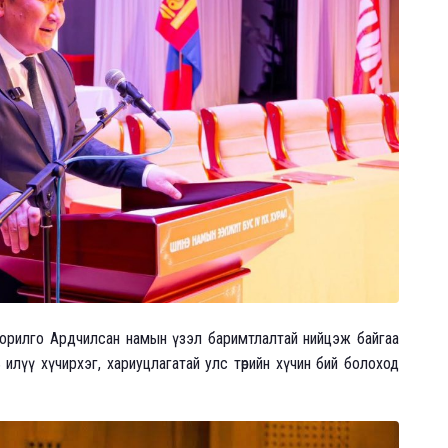
зорилго Ардчилсан намын үзэл баримтлалтай нийцэж байгаа
 илүү хүчирхэг, хариуцлагатай улс төрийн хүчин бий болоход