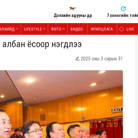
Дэлхийн адууны өдөр
7 хоногийн той
ЭЛХИЙД
LIFESTYLE
ФОТО
ВИДЕО
ЯРИЛЦЛАГА
LIVE
албан ёсоор нэгдлээ
2025 оны 3 сарын 31
