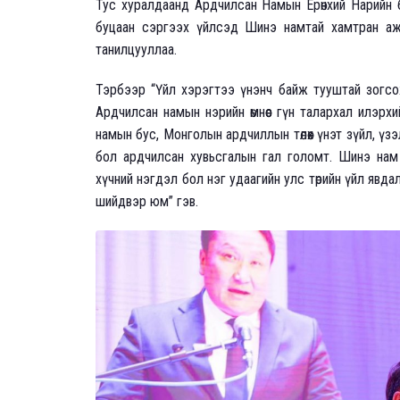
Тус хуралдаанд Ардчилсан Намын Ерөнхий Нарийн 
буцаан сэргээх үйлсэд Шинэ намтай хамтран ажи
танилцууллаа.
Тэрбээр “Үйл хэрэгтээ үнэнч байж тууштай зогс
Ардчилсан намын нэрийн өмнөөс гүн талархал илэрхи
намын бус, Монголын ардчиллын төлөөх үнэт зүйл, ү
бол ардчилсан хувьсгалын гал голомт. Шинэ нам
хүчний нэгдэл бол нэг удаагийн улс төрийн үйл явд
шийдвэр юм” гэв.