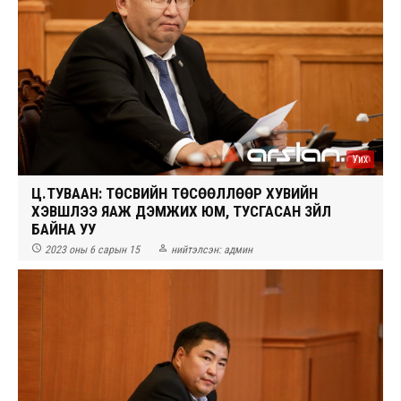
Уих
Ц.ТУВААН: ТӨСВИЙН ТӨСӨӨЛЛӨӨР ХУВИЙН
ХЭВШЛЭЭ ЯАЖ ДЭМЖИХ ЮМ, ТУСГАСАН ЗҮЙЛ
БАЙНА УУ


2023 оны 6 сарын 15
нийтэлсэн:
админ