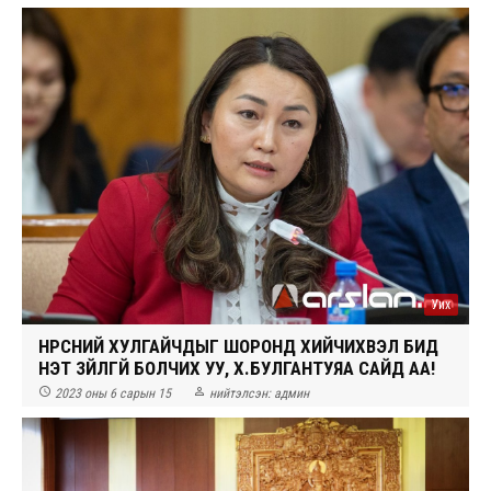
Уих
НҮҮРСНИЙ ХУЛГАЙЧДЫГ ШОРОНД ХИЙЧИХВЭЛ БИД
ҮНЭТ ЗҮЙЛГҮЙ БОЛЧИХ УУ, Х.БУЛГАНТУЯА САЙД АА!


2023 оны 6 сарын 15
нийтэлсэн:
админ