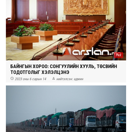
Уих
БАЙНГЫН ХОРОО: СОНГУУЛИЙН ХУУЛЬ, ТӨСВИЙН
ТОДОТГОЛЫГ ХЭЛЭЛЦЭНЭ


2023 оны 6 сарын 14
нийтэлсэн:
админ