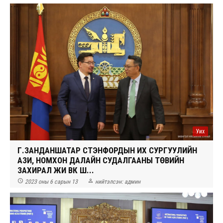
Уих
Г.ЗАНДАНШАТАР СТЭНФОРДЫН ИХ СУРГУУЛИЙН
АЗИ, НОМХОН ДАЛАЙН СУДАЛГААНЫ ТӨВИЙН
ЗАХИРАЛ ЖИ ВҮК Ш...


2023 оны 6 сарын 13
нийтэлсэн:
админ