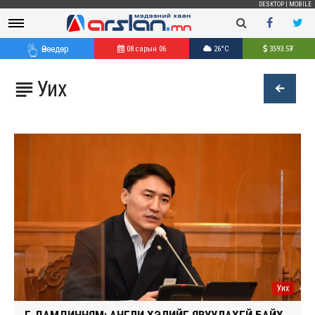
DESKTOP
|
MOBILE
Өнөөдөр
08 сарын 06
26°C
3593.5
₮
Уих

Уих
Г.ДАМДИННЯМ: АНГЛИ ХЭЛИЙГ ЯВУУЛАХГҮЙ БАЙХ