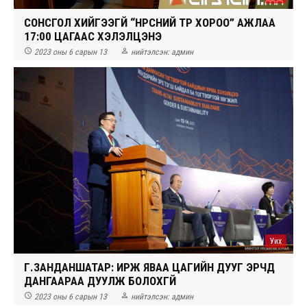
СОНСГОЛ ХИЙГЭЭГҮЙ “НҮҮРСНИЙ ТҮР ХОРОО” АЖЛАА
17:00 ЦАГААС ХЭЛЭЛЦЭНЭ


2023 оны 6 сарын 13
нийтэлсэн:
админ
Уих
Г.ЗАНДАНШАТАР: ИРЖ ЯВАА ЦАГИЙН ДУУГ ЭРЧҮҮД
ДАНГААРАА ДУУЛЖ БОЛОХГҮЙ


2023 оны 6 сарын 13
нийтэлсэн:
админ