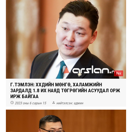
Уих
Г.ТЭМҮҮЛЭН: ХҮҮХДИЙН МӨНГӨ, ХАЛАМЖИЙН
ЗАРДАЛД 1.8 ИХ НАЯД ТӨГРӨГИЙН АСУУДАЛ ОРЖ
ИРЖ БАЙГАА


2023 оны 6 сарын 15
нийтэлсэн:
админ