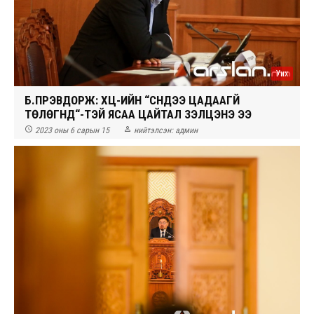
Уих
Б.ПҮРЭВДОРЖ: ҮХЦ-ИЙН “СҮҮНДЭЭ ЦАДААГҮЙ
ТӨЛӨГНҮҮД“-ТЭЙ ЯСАА ЦАЙТАЛ ҮЗЭЛЦЭНЭ ЭЭ


2023 оны 6 сарын 15
нийтэлсэн:
админ