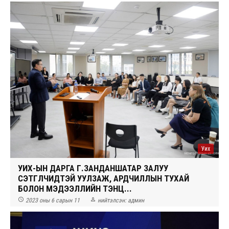
Уих
УИХ-ЫН ДАРГА Г.ЗАНДАНШАТАР ЗАЛУУ
СЭТГҮҮЛЧИДТЭЙ УУЛЗАЖ, АРДЧИЛЛЫН ТУХАЙ
БОЛОН МЭДЭЭЛЛИЙН ТЭНЦ...


2023 оны 6 сарын 11
нийтэлсэн:
админ