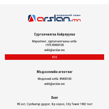
Сурталчилгаа байрлуулах
Маркетинг, сурталчилгааны алба:
+976 89400100
enkh@arslan.mn
RSS
Мэдээллийн агентлаг
Мэдээний алба: 89400100
enkh@arslan.mn
Хаяг
УБ хот, Сүхбаатар дүүрэг, 8-р хороо, City Tower 1902 тоот