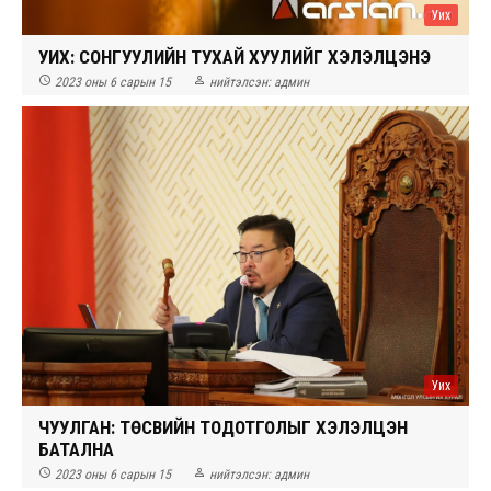
Уих
УИХ: СОНГУУЛИЙН ТУХАЙ ХУУЛИЙГ ХЭЛЭЛЦЭНЭ


2023 оны 6 сарын 15
нийтэлсэн:
админ
Уих
ЧУУЛГАН: ТӨСВИЙН ТОДОТГОЛЫГ ХЭЛЭЛЦЭН
БАТАЛНА


2023 оны 6 сарын 15
нийтэлсэн:
админ