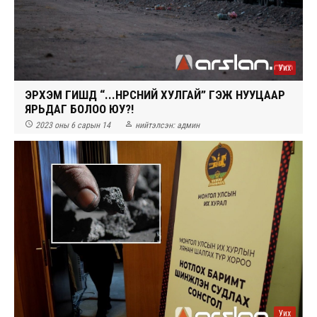
Уих
ЭРХЭМ ГИШҮҮД “...НҮҮРСНИЙ ХУЛГАЙ” ГЭЖ НУУЦААР
ЯРЬДАГ БОЛОО ЮУ?!


2023 оны 6 сарын 14
нийтэлсэн:
админ
Уих