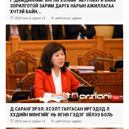
ЗОРИЛГОТОЙ ЗАРИМ ДАРГА НАРЫН АЖИЛЛАГАА
ХҮЧТЭЙ БАЙН...


2023 оны 6 сарын 15
нийтэлсэн:
админ
Уих
Д.САРАНГЭРЭЛ: ХҮСЭЛТ ГАРГАСАН ИРГЭДЭД Л
ХҮҮХДИЙН МӨНГИЙГ НЬ ӨГНӨ ГЭДЭГ ЗҮЙЛЭЭ БОЛЬ


2023 оны 6 сарын 15
нийтэлсэн:
админ