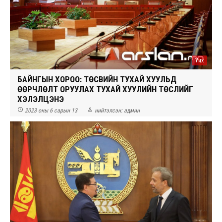
Уих
БАЙНГЫН ХОРОО: ТӨСВИЙН ТУХАЙ ХУУЛЬД
ӨӨРЧЛӨЛТ ОРУУЛАХ ТУХАЙ ХУУЛИЙН ТӨСЛИЙГ
ХЭЛЭЛЦЭНЭ


2023 оны 6 сарын 13
нийтэлсэн:
админ