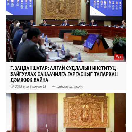
Уих
Г.ЗАНДАНШАТАР: АЛТАЙ СУДЛАЛЫН ИНСТИТУЦ
БАЙГУУЛАХ САНААЧИЛГА ГАРГАСНЫГ ТАЛАРХАН
ДЭМЖИЖ БАЙНА


2023 оны 6 сарын 13
нийтэлсэн:
админ