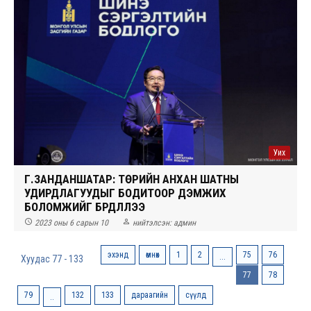
Уих
Г.ЗАНДАНШАТАР: ТӨРИЙН АНХАН ШАТНЫ
УДИРДЛАГУУДЫГ БОДИТООР ДЭМЖИХ
БОЛОМЖИЙГ БҮРДҮҮЛЛЭЭ


2023 оны 6 сарын 10
нийтэлсэн:
админ
эхэнд
өмнөх
1
2
75
76
...
Хуудас 77 - 133
77
78
79
132
133
дараагийн
сүүлд
..