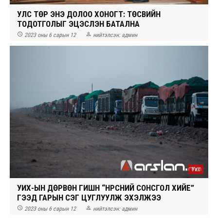
УЛС ТӨР ЭНЭ ДОЛОО ХОНОГТ: ТӨСВИЙН
ТОДОТГОЛЫГ ЭЦЭСЛЭН БАТАЛНА


2023 оны 6 сарын 12
нийтэлсэн:
админ
Уих
УИХ-ЫН ДӨРВӨН ГИШҮҮН “НҮҮРСНИЙ СОНСГОЛ ХИЙЕ”
ГЭЭД ГАРЫН ҮСЭГ ЦУГЛУУЛЖ ЭХЭЛЖЭЭ


2023 оны 6 сарын 12
нийтэлсэн:
админ