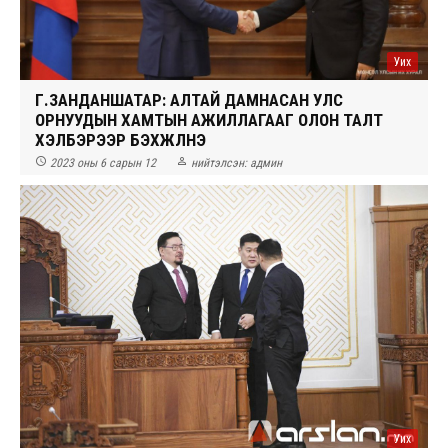
Уих
Г.ЗАНДАНШАТАР: АЛТАЙ ДАМНАСАН УЛС
ОРНУУДЫН ХАМТЫН АЖИЛЛАГААГ ОЛОН ТАЛТ
ХЭЛБЭРЭЭР БЭХЖҮҮЛНЭ


2023 оны 6 сарын 12
нийтэлсэн:
админ
Уих