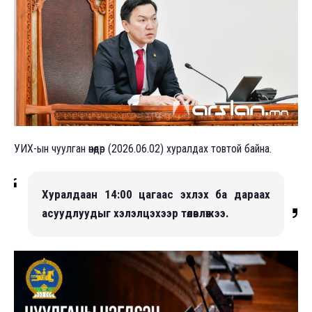
УИХ-ын чуулган өнөөдөр (2026.06.02) хуралдах товтой байна.
Хуралдаан 14:00 цагаас эхлэх ба дараах
асуудлуудыг хэлэлцэхээр төлөвлөжээ.