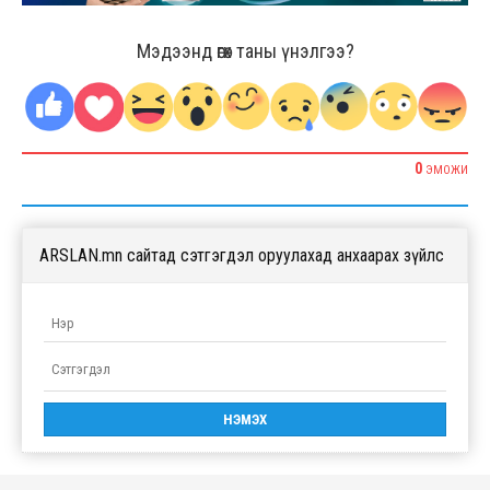
Мэдээнд өгөх таны үнэлгээ?
0
ЭМОЖИ
ARSLAN.mn сайтад сэтгэгдэл оруулахад анхаарах зүйлс