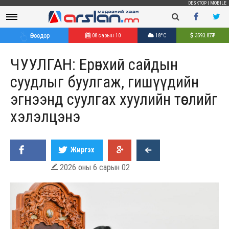
DESKTOP
|
MOBILE
Өнөөдөр
08 сарын 10
18°C
3593.87
₮
ЧУУЛГАН: Ерөнхий сайдын
суудлыг буулгаж, гишүүдийн
эгнээнд суулгах хуулийн төслийг
хэлэлцэнэ
Жиргэх
2026 оны 6 сарын 02
