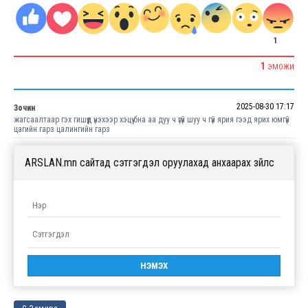
1
1
ЭМОЖИ
2025-08-30 17:17
Зочин
жагсаалтаар гэх гишүүд үнэхээр хэцүү бна аа дуу ч үгүй шуу ч гүй ярия гээд ярих юмгүй
цагийн гарз цалингийн гарз
ARSLAN.mn сайтад сэтгэгдэл оруулахад анхаарах зүйлс