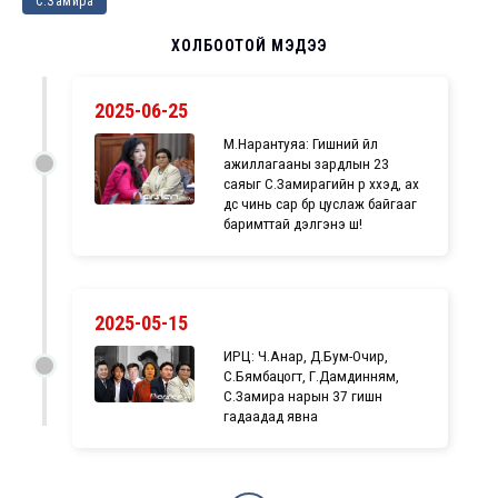
С.Замира
ХОЛБООТОЙ МЭДЭЭ
2025-06-25
М.Нарантуяа: Гишүүний үйл
ажиллагааны зардлын 23
саяыг С.Замирагийн үр хүүхэд, ах
дүүс чинь сар бүр цуслаж байгааг
баримттай дэлгэнэ шүү!
2025-05-15
ИРЦ: Ч.Анар, Д.Бум-Очир,
С.Бямбацогт, Г.Дамдинням,
С.Замира нарын 37 гишүүн
гадаадад явна