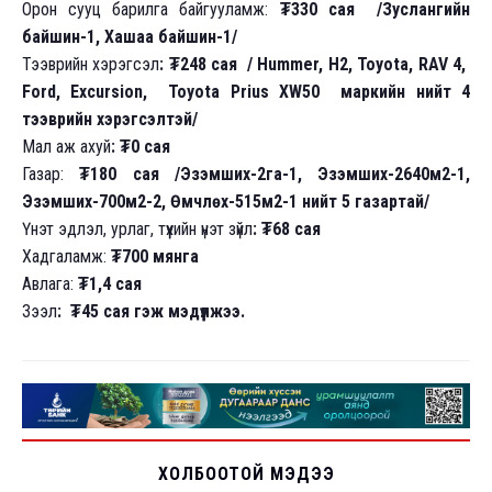
Орон сууц барилга байгууламж:
₮330 сая /Зуслангийн
байшин-1, Хашаа байшин-1/
Тээврийн хэрэгсэл
: ₮248 сая / Hummer, H2, Toyota, RAV 4,
Ford, Excursion, Toyota Prius XW50 маркийн нийт 4
тээврийн хэрэгсэлтэй/
Мал аж ахуй
: ₮0 сая
Газар:
₮180 сая /Эзэмших-2га-1, Эзэмших-2640м2-1,
Эзэмших-700м2-2, Өмчлөх-515м2-1 нийт 5 газартай/
Үнэт эдлэл, урлаг, түүхийн үнэт зүйл
: ₮68 сая
Хадгаламж:
₮700 мянга
Авлага:
₮1,4 сая
Зээл
: ₮45 сая гэж мэдүүлжээ.
ХОЛБООТОЙ МЭДЭЭ