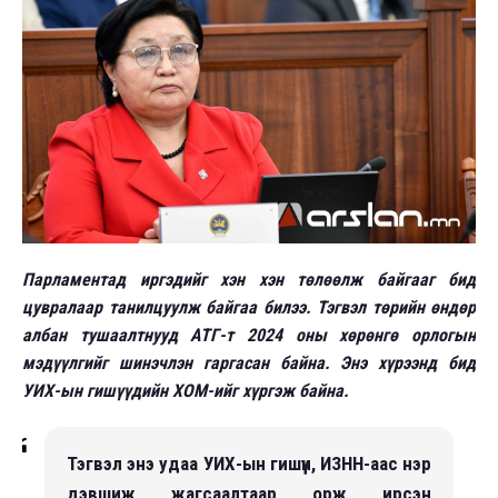
Парламентад иргэдийг хэн хэн төлөөлж байгааг бид
цувралаар танилцуулж байгаа билээ. Тэгвэл төрийн өндөр
албан тушаалтнууд АТГ-т 2024 оны хөрөнгө орлогын
мэдүүлгийг шинэчлэн гаргасан байна. Энэ хүрээнд бид
УИХ-ын гишүүдийн ХОМ-ийг хүргэж байна.
Тэгвэл энэ удаа УИХ-ын гишүүн, ИЗНН-аас нэр
дэвшиж жагсаалтаар орж ирсэн