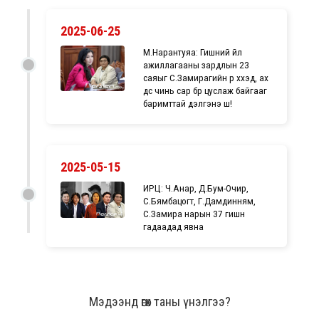
2025-06-25
М.Нарантуяа: Гишүүний үйл
ажиллагааны зардлын 23
саяыг С.Замирагийн үр хүүхэд, ах
дүүс чинь сар бүр цуслаж байгааг
баримттай дэлгэнэ шүү!
2025-05-15
ИРЦ: Ч.Анар, Д.Бум-Очир,
С.Бямбацогт, Г.Дамдинням,
С.Замира нарын 37 гишүүн
гадаадад явна
Мэдээнд өгөх таны үнэлгээ?