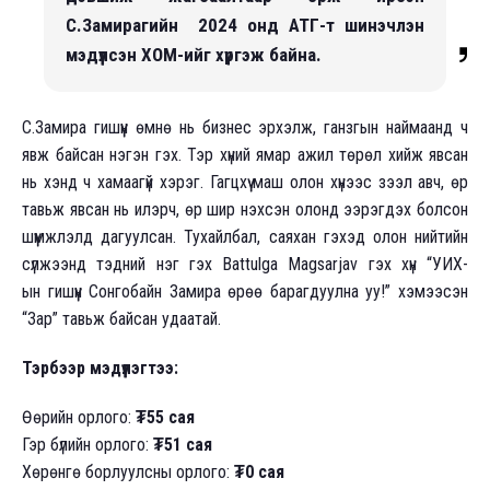
С.Замирагийн 2024 онд АТГ-т шинэчлэн
мэдүүлсэн ХОМ-ийг хүргэж байна.
С.Замира гишүүн өмнө нь бизнес эрхэлж, ганзгын наймаанд ч
явж байсан нэгэн гэх. Тэр хүний ямар ажил төрөл хийж явсан
нь хэнд ч хамаагүй хэрэг. Гагцхүү маш олон хүнээс зээл авч, өр
тавьж явсан нь илэрч, өр шир нэхсэн олонд ээрэгдэх болсон
шүүмжлэлд дагуулсан. Тухайлбал, саяхан гэхэд олон нийтийн
сүлжээнд тэдний нэг гэх Battulga Magsarjav гэх хүн “УИХ-
ын гишүүн Сонгобайн Замира өрөө барагдуулна уу!” хэмээсэн
“Зар” тавьж байсан удаатай.
Тэрбээр мэдүүлэгтээ:
Өөрийн орлого:
₮55 сая
Гэр бүлийн орлого:
₮51 сая
Хөрөнгө борлуулсны орлого:
₮0 сая