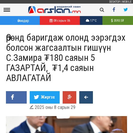
DESKTOP
|
MOBILE
Өнөөдөр
08 сарын 06
17°C
3593.5
₮
Өрөнд баригдаж олонд ээрэгдэх
болсон жагсаалтын гишүүн
С.Замира ₮180 саяын 5
ГАЗАРТАЙ, ₮1,4 саяын
АВЛАГАТАЙ
Жиргэх
2025 оны 8 сарын 29
