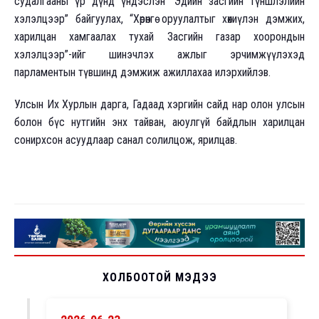
судалгааны үр дүнд үндэслэн “Эдийн засгийн түншлэлийн
хэлэлцээр” байгуулах, “Хөрөнгө оруулалтыг хөхиүлэн дэмжих,
харилцан хамгаалах тухай Засгийн газар хоорондын
хэлэлцээр”-ийг шинэчлэх ажлыг эрчимжүүлэхэд
парламентын түвшинд дэмжиж ажиллахаа илэрхийлэв.
Улсын Их Хурлын дарга, Гадаад хэргийн сайд нар олон улсын
болон бүс нутгийн энх тайван, аюулгүй байдлын харилцан
сонирхсон асуудлаар санал солилцож, ярилцав.
ХОЛБООТОЙ МЭДЭЭ