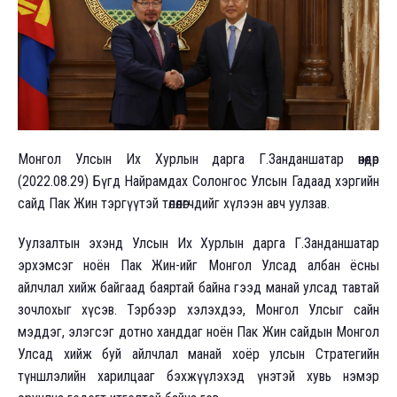
Монгол Улсын Их Хурлын дарга Г.Занданшатар өнөөдөр
(2022.08.29) Бүгд Найрамдах Солонгос Улсын Гадаад хэргийн
сайд Пак Жин тэргүүтэй төлөөлөгчдийг хүлээн авч уулзав.
Уулзалтын эхэнд Улсын Их Хурлын дарга Г.Занданшатар
эрхэмсэг ноён Пак Жин-ийг Монгол Улсад албан ёсны
айлчлал хийж байгаад баяртай байна гээд манай улсад тавтай
зочлохыг хүсэв. Тэрбээр хэлэхдээ, Монгол Улсыг сайн
мэддэг, элэгсэг дотно ханддаг ноён Пак Жин сайдын Монгол
Улсад хийж буй айлчлал манай хоёр улсын Стратегийн
түншлэлийн харилцааг бэхжүүлэхэд үнэтэй хувь нэмэр