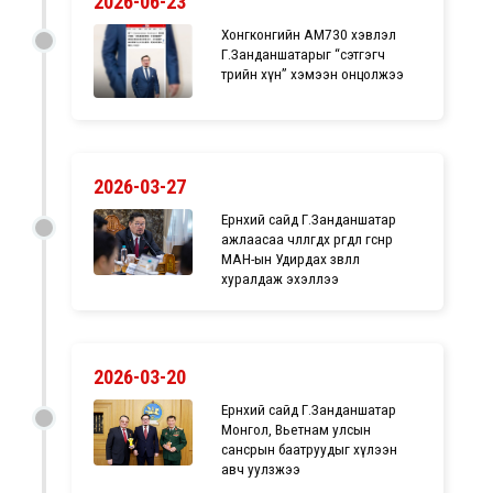
2026-06-23
Хонгконгийн AM730 хэвлэл
Г.Занданшатарыг “сэтгэгч
төрийн хүн” хэмээн онцолжээ
2026-03-27
Ерөнхий сайд Г.Занданшатар
ажлаасаа чөлөөлөгдөх өргөдлөө өгснөөр
МАН-ын Удирдах зөвлөл
хуралдаж эхэллээ
2026-03-20
Ерөнхий сайд Г.Занданшатар
Монгол, Вьетнам улсын
сансрын баатруудыг хүлээн
авч уулзжээ