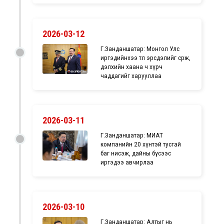
2026-03-12
Г.Занданшатар: Монгол Улс
иргэдийнхээ төлөө эрсдэлийг сөрж,
дэлхийн хаана ч хүрч
чаддагийг харууллаа
2026-03-11
Г.Занданшатар: МИАТ
компанийн 20 хүнтэй тусгай
баг нисэж, дайны бүсээс
иргэдээ авчирлаа
2026-03-10
Г.Занданшатар: Алтыг нь