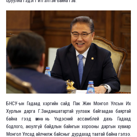
оруулна гэдэгт итгэлтэй байна гэв.
БНСУ-ын Гадаад хэргийн сайд Пак Жин Монгол Улсын Их
Хурлын дарга Г.Занданшатартай уулзаж байгаадаа баяртай
байна гээд өмнө нь Үндэсний ассамблей дахь Гадаад
бодлого, аюулгүй байдлын байнгын хорооны даргын хувиар
Монгол Улсад айлчилж байсныг дурдахад таатай байна гэлээ.