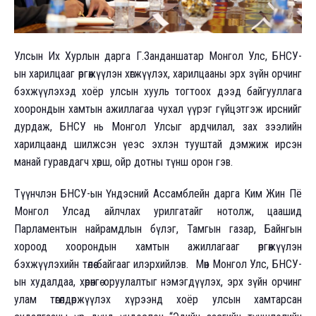
Улсын Их Хурлын дарга Г.Занданшатар Монгол Улс, БНСУ-
ын харилцааг өргөжүүлэн хөгжүүлэх, харилцааны эрх зүйн орчинг
бэхжүүлэхэд хоёр улсын хууль тогтоох дээд байгууллага
хоорондын хамтын ажиллагаа чухал үүрэг гүйцэтгэж ирснийг
дурдаж, БНСУ нь Монгол Улсыг ардчилал, зах зээлийн
харилцаанд шилжсэн үеэс эхлэн тууштай дэмжиж ирсэн
манай гуравдагч хөрш, ойр дотны түнш орон гэв.
Түүнчлэн БНСУ-ын Үндэсний Ассамблейн дарга Ким Жин Пё
Монгол Улсад айлчлах урилгатайг нотолж, цаашид
Парламентын найрамдлын бүлэг, Тамгын газар, Байнгын
хороод хоорондын хамтын ажиллагааг өргөжүүлэн
бэхжүүлэхийн төлөө байгааг илэрхийлэв. Мөн Монгол Улс, БНСУ-
ын худалдаа, хөрөнгө оруулалтыг нэмэгдүүлэх, эрх зүйн орчинг
улам төгөлдөржүүлэх хүрээнд хоёр улсын хамтарсан