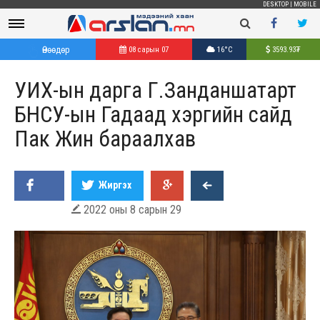
DESKTOP
|
MOBILE
Өнөөдөр
08 сарын 07
16°C
3593.93
₮
УИХ-ын дарга Г.Занданшатарт
БНСУ-ын Гадаад хэргийн сайд
Пак Жин бараалхав
Жиргэх
2022 оны 8 сарын 29
