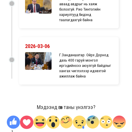
аваад авдрыг нь хаяж
болохгүй. Рио Тинтогийн
хариултууд бидэнд
таалагдахгүй байна
2026-03-06
Г.Занданшатар: Ойрх Дорнод
дахь 400 гаруй монгол
иргэдийнхээ аюулгүй байдлыг
хангах чиглэлээр идэвхтэй
ажиллаж байна
Мэдээнд өгөх таны үнэлгээ?
1