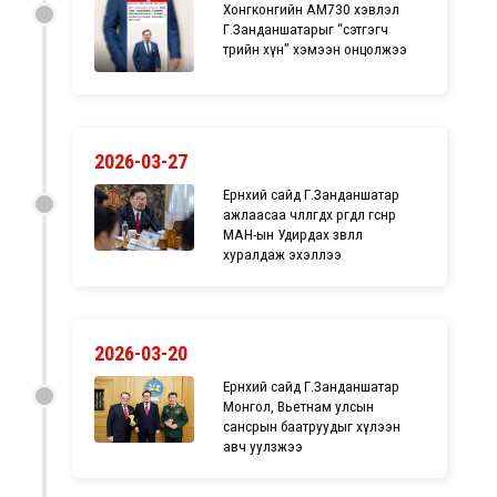
Хонгконгийн AM730 хэвлэл
Г.Занданшатарыг “сэтгэгч
төрийн хүн” хэмээн онцолжээ
2026-03-27
Ерөнхий сайд Г.Занданшатар
ажлаасаа чөлөөлөгдөх өргөдлөө өгснөөр
МАН-ын Удирдах зөвлөл
хуралдаж эхэллээ
2026-03-20
Ерөнхий сайд Г.Занданшатар
Монгол, Вьетнам улсын
сансрын баатруудыг хүлээн
авч уулзжээ