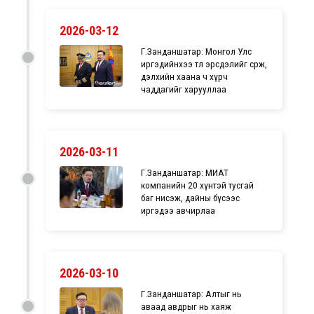
2026-03-12
Г.Занданшатар: Монгол Улс
иргэдийнхээ төлөө эрсдэлийг сөрж,
дэлхийн хаана ч хүрч
чаддагийг харууллаа
2026-03-11
Г.Занданшатар: МИАТ
компанийн 20 хүнтэй тусгай
баг нисэж, дайны бүсээс
иргэдээ авчирлаа
2026-03-10
Г.Занданшатар: Алтыг нь
аваад авдрыг нь хаяж