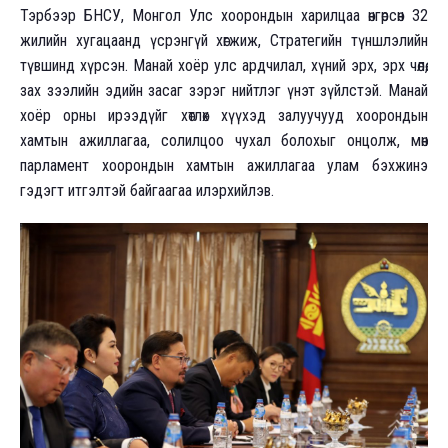
Тэрбээр БНСУ, Монгол Улс хоорондын харилцаа өнгөрсөн 32
жилийн хугацаанд үсрэнгүй хөгжиж, Стратегийн түншлэлийн
түвшинд хүрсэн. Манай хоёр улс ардчилал, хүний эрх, эрх чөлөө,
зах зээлийн эдийн засаг зэрэг нийтлэг үнэт зүйлстэй. Манай
хоёр орны ирээдүйг хөтлөх хүүхэд залуучууд хоорондын
хамтын ажиллагаа, солилцоо чухал болохыг онцолж, мөн
парламент хоорондын хамтын ажиллагаа улам бэхжинэ
гэдэгт итгэлтэй байгаагаа илэрхийлэв.