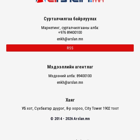
Сурталчилгаа байрлуулах
Маркетинг, сурталчилгааны алба:
+976 89400100
enkh@arslan.mn
RSS
Мэдээллийн агентлаг
Мэдээний алба: 89400100
enkh@arslan.mn
Хаяг
УБ хот, Сүхбаатар дүүрэг, 8-р хороо, City Tower 1902 тоот
© 2014 - 2026 Arslan.mn