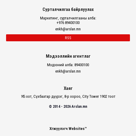
Сурталчилгаа байрлуулах
Маркетинг, сурталчилгааны алба:
+976 89400100
enkh@arslan.mn
RSS
Мэдээллийн агентлаг
Мэдээний алба: 89400100
enkh@arslan.mn
Хаяг
УБ хот, Сүхбаатар дүүрэг, 8-р хороо, City Tower 1902 тоот
© 2014 - 2026 Arslan.mn
Хөгжүүлэгч Websites™