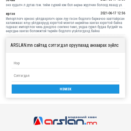
энэ худалч л дутав гэж. тийм сүрхий юм бол өөрөө жуулчин болоод яваад үз.
2021-06-17 12:56
иргэн
Иипортлогч орноос үйлдвэрлэгч орон луу гэсэн бодлого бариачээ хавтгайрсан
халамжаас илүү үйлдвэрүүд хэрэгтэй монгол өөрийгөө хангах хэрэгтэй байна
гаднаас импортлох чинь дэндлээ сонгино төмс, ундаа гурил будаа бүгдийг нь
өөрсдөө хангах боломжтой төрийн бодлого үгүйлэгдээд байна
ARSLAN.mn сайтад сэтгэгдэл оруулахад анхаарах зүйлс