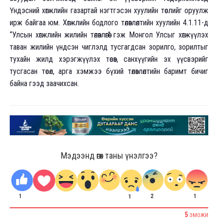
Үндэсний хөгжлийн газартай нэгтгэсэн хуулийн төслийг оруулж
ирж байгаа юм. Хөгжлийн бодлого төлөвлөлтийн хуулийн 4.1.11-д
“Улсын хөгжлийн жилийн төлөвлөгөө” гэж Монгол Улсыг хөгжүүлэх
таван жилийн үндсэн чиглэлд тусгагдсан зорилго, зорилтыг
тухайн жилд хэрэгжүүлэх төсөв, санхүүгийн эх үүсвэрийг
тусгасан төсөл, арга хэмжээ бүхий төлөвлөлтийн баримт бичиг
байна гээд заачихсан.
Мэдээнд өгөх таны үнэлгээ?
1
2
1
1
5
ЭМОЖИ