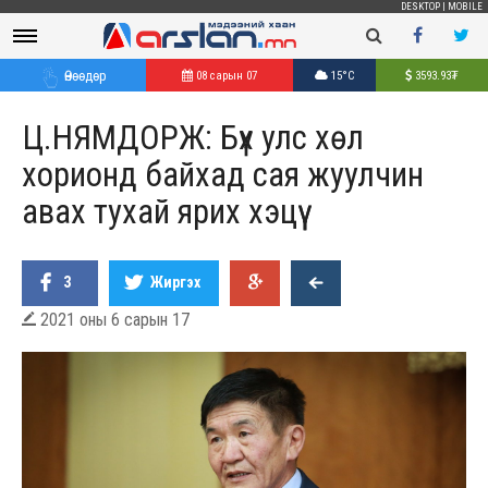
DESKTOP
|
MOBILE
Өнөөдөр
08 сарын 07
15°C
3593.93
₮
Ц.НЯМДОРЖ: Бүх улс хөл
хорионд байхад сая жуулчин
авах тухай ярих хэцүү
3
Жиргэх
2021 оны 6 сарын 17
