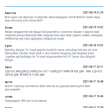
2021-06-19 21:29
Амьсгаа
Үхсэн ацны сая жуулчин та муусайн амьсгаануудаас болж Монгол хүний амьд
явах баталгаа алга болж бна!!!
2021-06-19 14:52
Зочин
Ямарч амьдралгүй юм ярьдаг Батцэцэгийгээ солиочээ вакцин ч оруулж ирж
чадахгүй үнэнд нийцэхгүй ийм сайдаар яана даа оюун эрдэнэ номин, нямдорж,
нямбаатар нар саын дураараа сайдаасаа огцор
2021-06-18 14:53
irgen
Nymdorj dargaa Ta l naad popchin.hudalch naraa zahirahgui bol ene uls oron
hetsuudlee.Zandan.Huuk.Oyuk 3 chin Huukiin tangarag.nair.Naadam yriad
.irgedee ogt bodohgui bn.Ta naad erguunuudee hel.Yri.Tanias iluu duugarh
hungui.
2021-06-17 20:11
Эмээ
ЭДНЭЭС АМЬДРАЛД НИЙЦСЭН НЭГ Ч ШИЙДЭЛ ГАРАХГҮЙ ЮМ ДАА . ЯАЖ ЭДНЭЭС
САЛНА ДАА. ҮЙЛИЙН ҮР Л ЮМ ДАА
2021-06-17 16:48
иргэн
мэнгэт сэргээд эхэлчихсэн байх чинь юу вэ.удахгүй өшиглүүлэх байх
даа.хөөрхий
2021-06-17 16:46
зочин
Оюунэрдэнэ 400 сая гэсэн юмсан
2021-06-17 15:09
Зочин