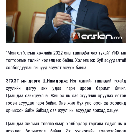
"Монгол Улсын хөгжлийн 2022 оны төлөвлөгөө батлах тухай” УИХ-ын
тогтоолын төслийг хэлэлцэж байна. Хэлэлцэж буй асуудалтай
холбогдуулан гишүүд асуулт асууж байна.
ЗГХЭГ-ын дарга Ц.Нямдорж:
Нэг жилийн төлөвлөгөөний тухайд
хуулийн дагуу анх удаа гарч ирсэн баримт бичиг.
Цаашдаа сайжруулна. Жишээ нь сая жуулчин оруулах ёстой
гэсэн асуудал гарч байна. Энэ жил бүх улс орон хөл хорионд
орчихсон байж байхад сая жуулчны асуудал ярихад хэцүү.
Цаашдаа жилийн төлөвлөгөөг ямар хэлбэрээр гаргана гэдэг нь өөрөө
асуудал болчихоод байна. Эх үүсвэрийн тодорхойлоод