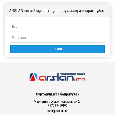
ARSLAN.mn сайтад сэтгэгдэл оруулахад анхаарах зүйлс
Сурталчилгаа байрлуулах
Маркетинг, сурталчилгааны алба:
+976 89400100
enkh@arslan.mn