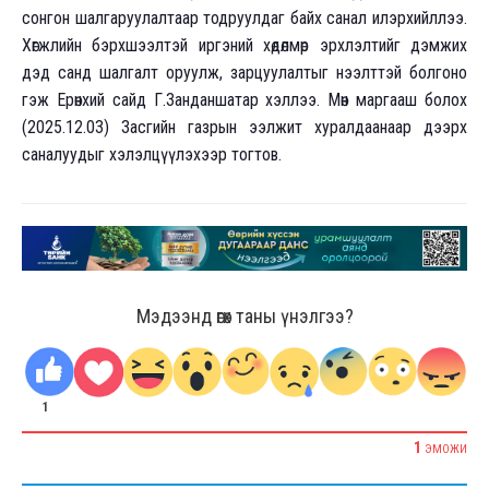
сонгон шалгаруулалтаар тодруулдаг байх санал илэрхийллээ.
Хөгжлийн бэрхшээлтэй иргэний хөдөлмөр эрхлэлтийг дэмжих
дэд санд шалгалт оруулж, зарцуулалтыг нээлттэй болгоно
гэж Ерөнхий сайд Г.Занданшатар хэллээ. Мөн маргааш болох
(2025.12.03) Засгийн газрын ээлжит хуралдаанаар дээрх
саналуудыг хэлэлцүүлэхээр тогтов.
Мэдээнд өгөх таны үнэлгээ?
1
1
ЭМОЖИ