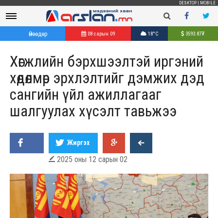
DESKTOP
|
MOBILE
Өнөөдөр
08 сарын 09
18°C
3593.87
₮
Хөгжлийн бэрхшээлтэй иргэний
хөдөлмөр эрхлэлтийг дэмжих дэд
сангийн үйл ажиллагааг
шалгуулах хүсэлт тавьжээ
Жиргэх
2025 оны 12 сарын 02
