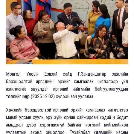
Монгол Улсын Ерөнхий сайд Г.Занданшатар хөгжлийн
бэрхшээлтэй иргэдийн эрхийг хамгаалах чиглэлээр үйл
ажиллагаа явуулдаг иргэний нийгмийн байгууллагуудын
төлөөллийг өнөөдөр (2025.12.02) хүлээн авч уулзлаа.
Хөгжлийн бэрхшээлтэй иргэний эрхийг хамгаалах чиглэлээр
манай улсын хууль эрх зүйн орчин сайжирсан хэдий ч бодит
амьдрал дээр хэрэгжихгүй байгааг иргэний нийгмийнхэн
уулзалтын эхэнд онцоллоо. Тухайлбал хөдөлмөрийн насны