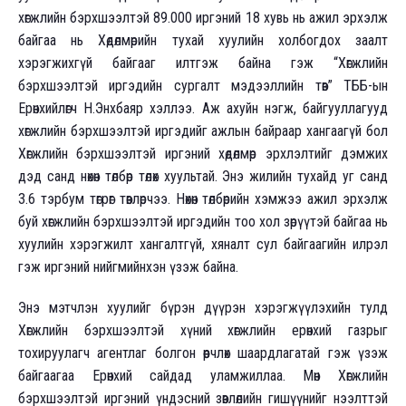
хөгжлийн бэрхшээлтэй 89.000 иргэний 18 хувь нь ажил эрхэлж
байгаа нь Хөдөлмөрийн тухай хуулийн холбогдох заалт
хэрэгжихгүй байгааг илтгэж байна гэж “Хөгжлийн
бэрхшээлтэй иргэдийн сургалт мэдээллийн төв” ТББ-ын
Ерөнхийлөгч Н.Энхбаяр хэллээ. Аж ахуйн нэгж, байгууллагууд
хөгжлийн бэрхшээлтэй иргэдийг ажлын байраар хангаагүй бол
Хөгжлийн бэрхшээлтэй иргэний хөдөлмөр эрхлэлтийг дэмжих
дэд санд нөхөн төлбөр төлөх хуультай. Энэ жилийн тухайд уг санд
3.6 тэрбум төгрөг төвлөрчээ. Нөхөн төлбөрийн хэмжээ ажил эрхэлж
буй хөгжлийн бэрхшээлтэй иргэдийн тоо хол зөрүүтэй байгаа нь
хуулийн хэрэгжилт хангалтгүй, хяналт сул байгаагийн илрэл
гэж иргэний нийгмийнхэн үзэж байна.
Энэ мэтчлэн хуулийг бүрэн дүүрэн хэрэгжүүлэхийн тулд
Хөгжлийн бэрхшээлтэй хүний хөгжлийн ерөнхий газрыг
тохируулагч агентлаг болгон өөрчлөх шаардлагатай гэж үзэж
байгаагаа Ерөнхий сайдад уламжиллаа. Мөн Хөгжлийн
бэрхшээлтэй иргэний үндэсний зөвлөлийн гишүүнийг нээлттэй