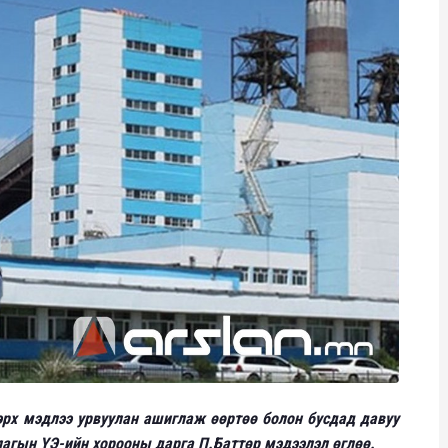
рх мэдлээ урвуулан ашиглаж өөртөө болон бусдад давуу
лагын ҮЭ-ийн хорооны дарга П.Баттөр мэдээлэл өглөө.