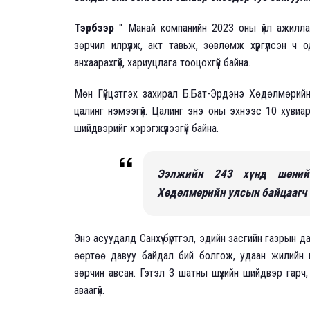
Тэрбээр
" Манай компанийн 2023 оны үйл ажилла
зөрчил илрүүлж, акт тавьж, зөвлөмж хүргүүлсэн ч 
анхаарахгүй, хариуцлага тооцохгүй байна.
Мөн Гүйцэтгэх захирал Б.Бат-Эрдэнэ Хөдөлмөрийн
цалинг нэмээгүй. Цалинг энэ оны эхнээс 10 хувиа
шийдвэрийг хэрэгжүүлээгүй байна.
Ээлжийн 243 хүнд шөнийн
Хөдөлмөрийн улсын байцаагч 
Энэ асуудалд Санхүү бүртгэл, эдийн засгийн газрын д
өөртөө давуу байдал бий болгож, удаан жилийн н
зөрчин авсан. Гэтэл 3 шатны шүүхийн шийдвэр гарч
аваагүй.