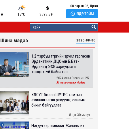
08 сарын 06,
Пүрэв

ӨНӨӨДӨР ТОЙМ
йм
17°C
3593.5
₮
Шинэ мэдээ
2026-08-06
1.2 тэрбум төгрөгийн зөрчил гаргасан
Эрдэнэтийн ДЦС-ын Б.Бат-
Эрдэнэд ЭХЯ хариуцлага
тооцохгүй байна гэв
2024 оны 9 сарын 25
Яг одоо уншиж байна
ХӨСҮТ болон ШУТИС хамтын
ажиллагаагаа өргөжүүлж, санамж
бичиг байгууллаа
8 цаг 30 минут
Нэгдүгээр эмнэлэг Жинаны их