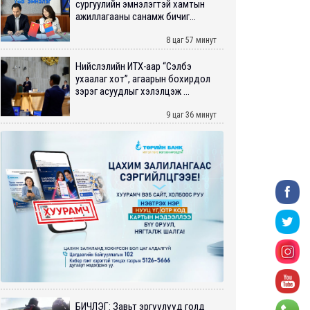
сургуулийн эмнэлэгтэй хамтын
ажиллагааны санамж бичиг...
8 цаг 57 минут
Нийслэлийн ИТХ-аар “Сэлбэ
ухаалаг хот”, агаарын бохирдол
зэрэг асуудлыг хэлэлцэж ...
9 цаг 36 минут
БИЧЛЭГ: Завьт эргүүлүүд голд