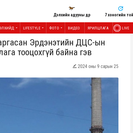
Дэлхийн адууны өдөр
7 хоногийн то
ЭЛХИЙД
LIFESTYLE
ФОТО
ВИДЕО
ЯРИЛЦЛАГА
LIVE
л гаргасан Эрдэнэтийн ДЦС-ын
ага тооцохгүй байна гэв
2024 оны 9 сарын 25
