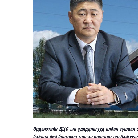
Эрдэнэтийн ДЦС-ын удирдлагууд албан тушаал э
байдал бий болгосон талаар өнөөдөр тус байгуул