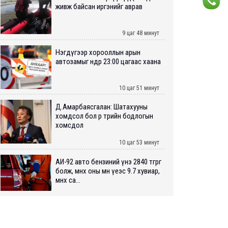
живж байсан иргэнийг аврав
9 цаг 48 минут
Нэгдүгээр хорооллын арын
автозамыг өнөөдөр 23:00 цагаас хаана
10 цаг 51 минут
Д.Амарбаясгалан: Шатахууны
хомдсол бол өөрөө төрийн бодлогын
хомсдол
10 цаг 53 минут
АИ-92 авто бензиний үнэ 2840 төгрөг
болж, өмнөх оны мөн үеэс 9.7 хувиар,
өмнөх са...
10 цаг 57 минут
ШУУРХАЙ: Туул голд 13 настай
хүүхэд живж, эрэн хайх ажиллагаа