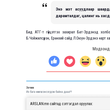
Энэ мэт асуудлаар шаардла
дарамталдаг, цалинг нь хасд
Бид АТГ-т гүйцэтгэх захирал Бат-Эрдэнэд холб
Б.Чойжилсүрэн, Ерөнхий сайд Л.Оюун-Эрдэнэ нарт ха
Мэдээнд ө
Зочин
Их бага мөнгө сонсогдож байна дааа!!!
ARSLAN.mn сайтад сэтгэгдэл оруулах: