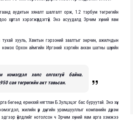
гаанд аудитын хяналт шалгалт орж, 1.2 тэрбум төгрөгийн
одоо хүртэл хэрэгжүүлдэггүй. Энэ асуудалд Эрчим хүчний яам
 тухай хууль, Хамтын гэрээний заалтыг зөрчин, ажилчдын
р нэмэх Орхон аймгийн Иргэний хэргийн анхан шатны шүүхийн
 нэмэгдэл хөлс олгохгүй байна.
950 сая төгрөгийн акт тавьсан.
арга бөгөөд ерөнхий нягтлан Б.Зулцэцэг бас буруутай. Энэ хүн
эмэгдэл, жилийн үр дүнгийн урамшууллыг компанийн дүрэм
, эдгээр үйлдлийг нотолсон ч Эрчим хүчний яам арга хэмжээ