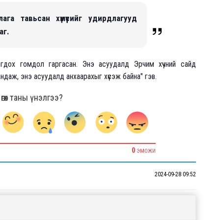
га тавьсан хүмүүсийг удирдлагууд
аг.
огдох гомдол гаргасан. Энэ асуудалд Эрчим хүчний сайд
ндаж, энэ асуудалд анхаарахыг хүсэж байна" гэв.
гөх таны үнэлгээ?
0
ЭМОЖИ
2024-09-28 09:52