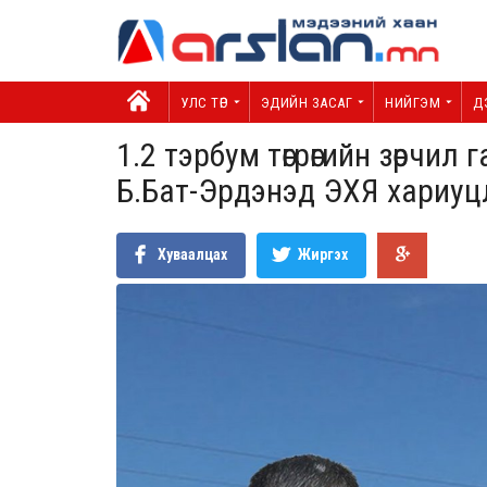
УЛС ТӨР
ЭДИЙН ЗАСАГ
НИЙГЭМ
Д
1.2 тэрбум төгрөгийн зөрчи
Б.Бат-Эрдэнэд ЭХЯ хариуцл
Хуваалцах
Жиргэх