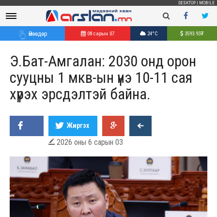
DESKTOP
|
MOBILE
Өнөөдөр
08 сарын 07
24°C
3593.93
₮
Э.Бат-Амгалан: 2030 онд орон
сууцны 1 мкв-ын үнэ 10-11 сая
хүрэх эрсдэлтэй байна.
Жиргэх
2026 оны 6 сарын 03
