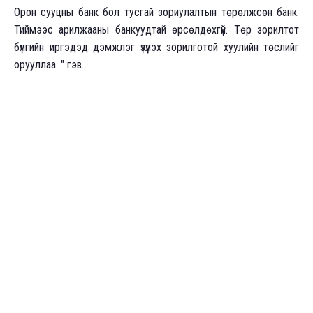
Орон сууцны банк бол тусгай зориулалтын төрөлжсөн банк.
Тиймээс арилжааны банкуудтай өрсөлдөхгүй. Төр зорилтот
бүлгийн иргэдэд дэмжлэг үзүүлэх зорилготой хуулийн төслийг
орууллаа. " гэв.