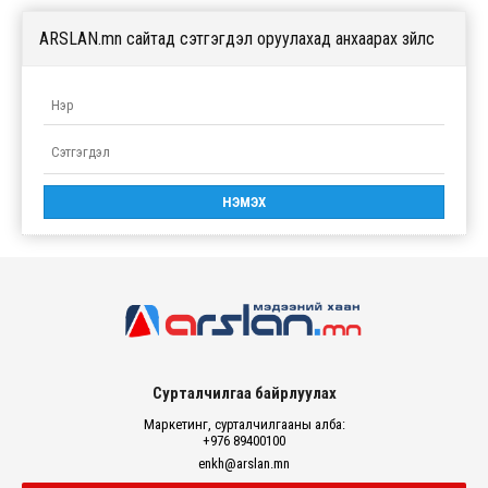
ARSLAN.mn сайтад сэтгэгдэл оруулахад анхаарах зүйлс
Сурталчилгаа байрлуулах
Маркетинг, сурталчилгааны алба:
+976 89400100
enkh@arslan.mn