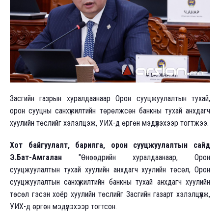
Засгийн газрын хуралдаанаар Орон сууцжуулалтын тухай,
орон сууцны санхүүжилтийн төрөлжсөн банкны тухай анхдагч
хуулийн төслийг хэлэлцэж, УИХ-д өргөн мэдүүлэхээр тогтжээ.
Хот байгуулалт, барилга, орон сууцжуулалтын сайд
Э.Бат-Амгалан
"Өнөөдрийн хуралдаанаар, Орон
сууцжуулалтын тухай хуулийн анхдагч хуулийн төсөл, Орон
сууцжуулалтын санхүүжилтийн банкны тухай анхдагч хуулийн
төсөл гэсэн хоёр хуулийн төслийг Засгийн газарт хэлэлцүүлж,
УИХ-д өргөн мэдүүлэхээр тогтсон.