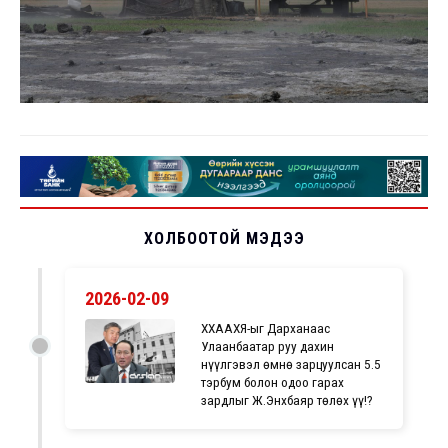
ХОЛБООТОЙ МЭДЭЭ
2026-02-09
ХХААХҮЯ-ыг Дарханаас
Улаанбаатар руу дахин
нүүлгэвэл өмнө зарцуулсан 5.5
тэрбум болон одоо гарах
зардлыг Ж.Энхбаяр төлөх үү!?