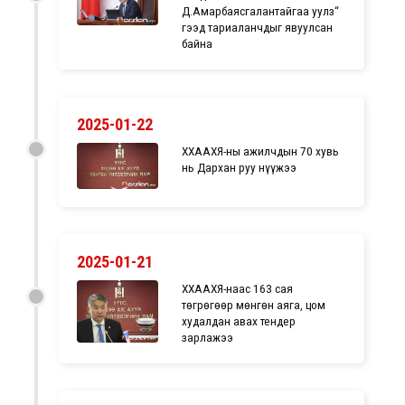
Д.Амарбаясгалантайгаа уулз“
гээд тариаланчдыг явуулсан
байна
2025-01-22
ХХААХҮЯ-ны ажилчдын 70 хувь
нь Дархан руу нүүжээ
2025-01-21
ХХААХҮЯ-наас 163 сая
төгрөгөөр мөнгөн аяга, цом
худалдан авах тендер
зарлажээ