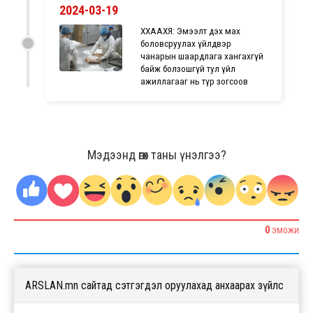
2024-03-19
ХХААХҮЯ: Эмээлт дэх мах
боловсруулах үйлдвэр
чанарын шаардлага хангахгүй
байж болзошгүй тул үйл
ажиллагааг нь түр зогсоов
Мэдээнд өгөх таны үнэлгээ?
0
ЭМОЖИ
ARSLAN.mn сайтад сэтгэгдэл оруулахад анхаарах зүйлс