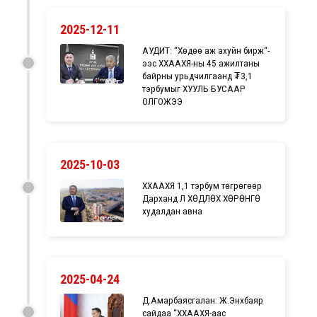
2025-12-11
АУДИТ: “Хөдөө аж ахуйн бирж“-
ээс ХХААХҮЯ-ны 45 ажилтаны
байрны урьдчилгаанд ₮3,1
тэрбумыг ХУУЛЬ БУСААР
ОЛГОЖЭЭ
2025-10-03
ХХААХҮЯ 1,1 тэрбум төгрөгөөр
Дарханд ҮЛ ХӨДЛӨХ ХӨРӨНГӨ
худалдан авна
2025-04-24
Д.Амарбаясгалан: Ж.Энхбаяр
сайдаа “ХХААХҮЯ-аас