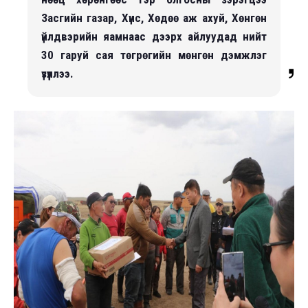
Засгийн газар, Хүнс, Хөдөө аж ахуй, Хөнгөн
үйлдвэрийн яамнаас дээрх айлуудад нийт
30 гаруй сая төгрөгийн мөнгөн дэмжлэг
үзүүллээ.