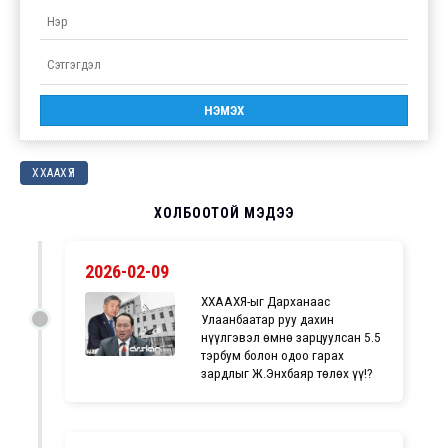
ХХААХҮЯ
ХОЛБООТОЙ МЭДЭЭ
2026-02-09
ХХААХҮЯ-ыг Дарханаас
Улаанбаатар руу дахин
нүүлгэвэл өмнө зарцуулсан 5.5
тэрбум болон одоо гарах
зардлыг Ж.Энхбаяр төлөх үү!?