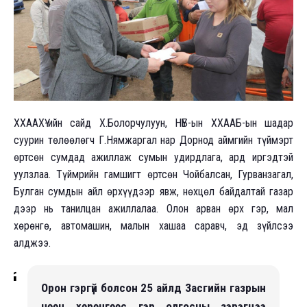
ХХААХҮ-ийн сайд Х.Болорчулуун, НҮБ-ын ХХААБ-ын шадар
суурин төлөөлөгч Г.Нямжаргал нар Дорнод аймгийн түймэрт
өртсөн сумдад ажиллаж сумын удирдлага, ард иргэдтэй
уулзлаа. Түймрийн гамшигт өртсөн Чойбалсан, Гурванзагал,
Булган сумдын айл өрхүүдээр явж, нөхцөл байдалтай газар
дээр нь танилцан ажиллалаа. Олон арван өрх гэр, мал
хөрөнгө, автомашин, малын хашаа саравч, эд зүйлсээ
алджээ.
Орон гэргүй болсон 25 айлд Засгийн газрын
нөөц хөрөнгөөс гэр олгосны зэрэгцээ