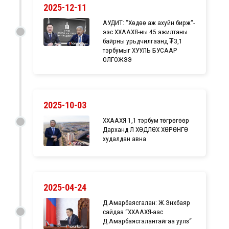
2025-12-11
АУДИТ: “Хөдөө аж ахуйн бирж“-
ээс ХХААХҮЯ-ны 45 ажилтаны
байрны урьдчилгаанд ₮3,1
тэрбумыг ХУУЛЬ БУСААР
ОЛГОЖЭЭ
2025-10-03
ХХААХҮЯ 1,1 тэрбум төгрөгөөр
Дарханд ҮЛ ХӨДЛӨХ ХӨРӨНГӨ
худалдан авна
2025-04-24
Д.Амарбаясгалан: Ж.Энхбаяр
сайдаа “ХХААХҮЯ-аас
Д.Амарбаясгалантайгаа уулз“