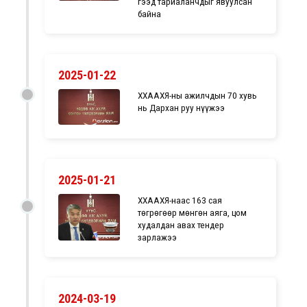
гээд тариаланчдыг явуулсан
байна
2025-01-22
ХХААХҮЯ-ны ажилчдын 70 хувь
нь Дархан руу нүүжээ
2025-01-21
ХХААХҮЯ-наас 163 сая
төгрөгөөр мөнгөн аяга, цом
худалдан авах тендер
зарлажээ
2024-03-19