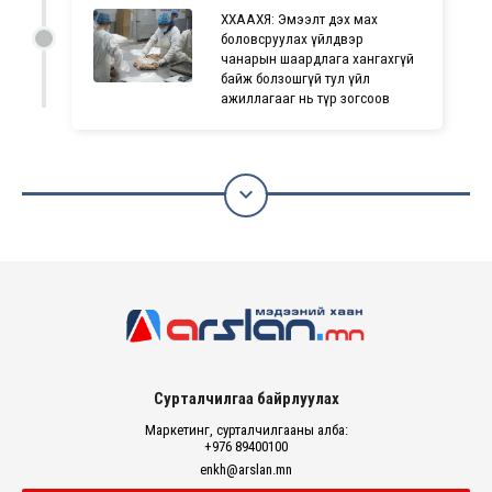
ХХААХҮЯ: Эмээлт дэх мах
боловсруулах үйлдвэр
чанарын шаардлага хангахгүй
байж болзошгүй тул үйл
ажиллагааг нь түр зогсоов

Сурталчилгаа байрлуулах
Маркетинг, сурталчилгааны алба:
+976 89400100
enkh@arslan.mn