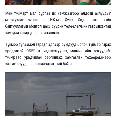
Мөн түймэрт мал сүргээ их хэмжээгээр алдсан айлуудыг
малжуулах чиглэлээр НҮБ-ын Хүнс, Хөдөө аж ахуйн
байгууллагын Монгол дахь суурин төлөөлөгчийн газрынхантай
хамтдаа газар дээр нь ажиллалаа.
Түймэр түгээмэл гардаг эдгээр сумдууд болон түймэр гарах
эрсдэлтэй ОБЕГ-ыг чадавхжуулах, малчин айл өрхүүдийг
түймрээс урьдчилан сэргийлэх, хамгаалах төхөөрөмжээр
хангах асуудал нэн шаардлагатай байна.