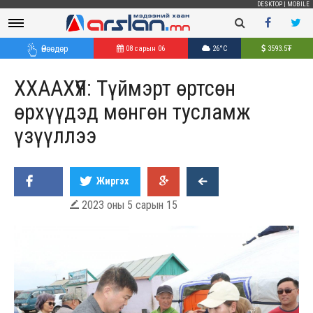
DESKTOP
|
MOBILE
Өнөөдөр
08 сарын 06
26°C
3593.5
₮
ХХААХҮЯ: Түймэрт өртсөн
өрхүүдэд мөнгөн тусламж
үзүүллээ
Жиргэх
2023 оны 5 сарын 15
