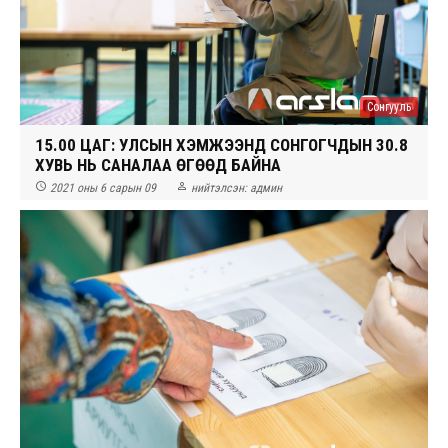
Сонгууль
15.00 ЦАГ: УЛСЫН ХЭМЖЭЭНД СОНГОГЧДЫН 30.8
ХУВЬ НЬ САНАЛАА ӨГӨӨД БАЙНА


2021 оны 6 сарын 09
нийтэлсэн:
админ