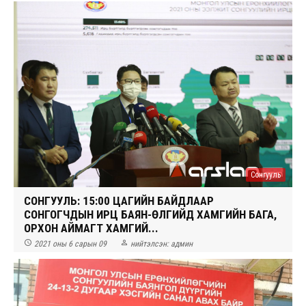
Сонгууль
СОНГУУЛЬ: 15:00 ЦАГИЙН БАЙДЛААР
СОНГОГЧДЫН ИРЦ БАЯН-ӨЛГИЙД ХАМГИЙН БАГА,
ОРХОН АЙМАГТ ХАМГИЙ...


2021 оны 6 сарын 09
нийтэлсэн:
админ