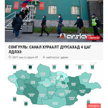
Сонгууль
СОНГУУЛЬ: САНАЛ ХУРААЛТ ДУУСАХАД 4 ЦАГ
ҮЛДЛЭЭ


2021 оны 6 сарын 09
нийтэлсэн:
админ
Сонгууль