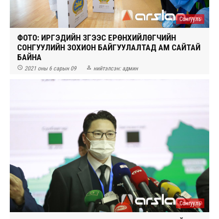
Сонгууль
ФОТО: ИРГЭДИЙН ЗҮГЭЭС ЕРӨНХИЙЛӨГЧИЙН
СОНГУУЛИЙН ЗОХИОН БАЙГУУЛАЛТАД АМ САЙТАЙ
БАЙНА


2021 оны 6 сарын 09
нийтэлсэн:
админ
Сонгууль