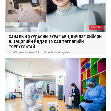
Сонгууль
САНАЛЫН ХУУДАСНЫ ЗУРАГ АВЧ, БИЧЛЭГ ХИЙСЭН
Б.ЦЭЦЭГИЙН ҮЙЛДЭЛ 10 САЯ ТӨГРӨГИЙН
ТОРГУУЛЬТАЙ


2021 оны 6 сарын 09
нийтэлсэн:
админ