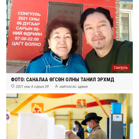
Сонгууль
ФОТО: САНАЛАА ӨГСӨН ОЛНЫ ТАНИЛ ЭРХМҮҮД


2021 оны 6 сарын 09
нийтэлсэн:
админ