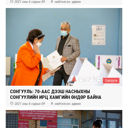


2021 оны 6 сарын 09
нийтэлсэн:
админ
Сонгууль
СОНГУУЛЬ: 70-ААС ДЭЭШ НАСНЫХНЫ
СОНГУУЛИЙН ИРЦ ХАМГИЙН ӨНДӨР БАЙНА


2021 оны 6 сарын 09
нийтэлсэн:
админ