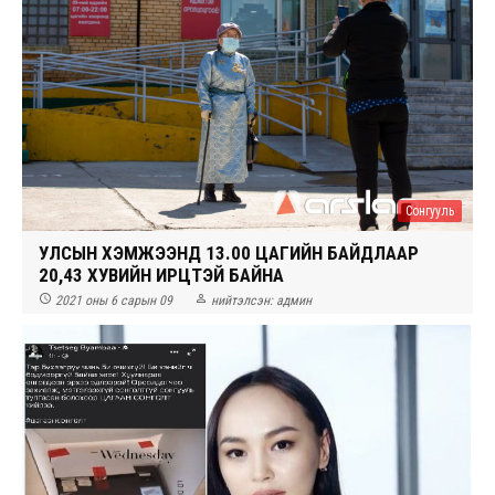
Сонгууль
УЛСЫН ХЭМЖЭЭНД 13.00 ЦАГИЙН БАЙДЛААР
20,43 ХУВИЙН ИРЦТЭЙ БАЙНА


2021 оны 6 сарын 09
нийтэлсэн:
админ