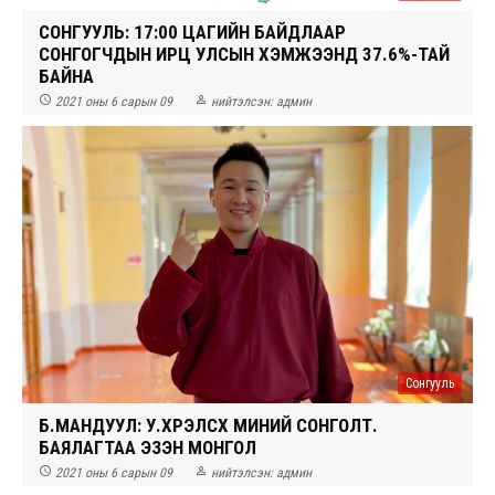
СОНГУУЛЬ: 17:00 ЦАГИЙН БАЙДЛААР
СОНГОГЧДЫН ИРЦ УЛСЫН ХЭМЖЭЭНД 37.6%-ТАЙ
БАЙНА


2021 оны 6 сарын 09
нийтэлсэн:
админ
Сонгууль
Б.МАНДУУЛ: У.ХҮРЭЛСҮХ МИНИЙ СОНГОЛТ.
БАЯЛАГТАА ЭЗЭН МОНГОЛ


2021 оны 6 сарын 09
нийтэлсэн:
админ