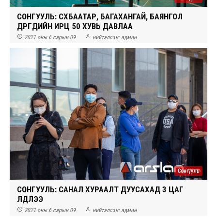
СОНГУУЛЬ: СҮХБААТАР, БАГАХАНГАЙ, БАЯНГОЛ
ДҮҮРГҮҮДИЙН ИРЦ 50 ХУВЬ ДАВЛАА


2021 оны 6 сарын 09
нийтэлсэн:
админ
Сонгууль
СОНГУУЛЬ: САНАЛ ХУРААЛТ ДУУСАХАД 3 ЦАГ
ҮЛДЛЭЭ


2021 оны 6 сарын 09
нийтэлсэн:
админ