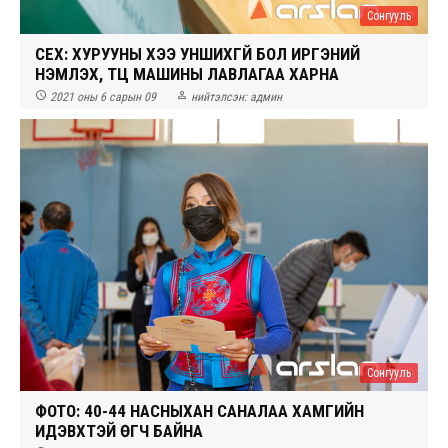
Сонгууль
СЕХ: ХУРУУНЫ ХЭЭ УНШИХГҮЙ БОЛ ИРГЭНИЙ
ҮНЭМЛЭХ, ТҮЦ МАШИНЫ ЛАВЛАГАА ХАРНА


2021 оны 6 сарын 09
нийтэлсэн:
админ
Сонгууль
ФОТО: 40-44 НАСНЫХАН САНАЛАА ХАМГИЙН
ИДЭВХТЭЙ ӨГЧ БАЙНА