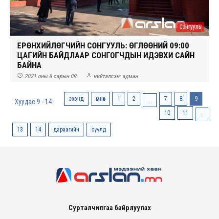
Сонгууль
ЕРӨНХИЙЛӨГЧИЙН СОНГУУЛЬ: ӨГЛӨӨНИЙ 09:00
ЦАГИЙН БАЙДЛААР СОНГОГЧДЫН ИДЭВХИ САЙН
БАЙНА


2021 оны 6 сарын 09
нийтэлсэн:
админ
эхэнд
өмнөх
1
2
7
8
9
...
Хуудас 9 - 14
10
11
..
13
14
дараагийн
сүүлд
Сурталчилгаа байрлуулах