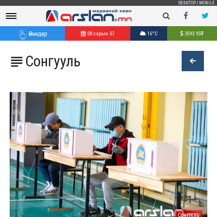
DESKTOP
|
MOBILE
Өнөөдөр
08 сарын 07
16°C
3593.93
₮
Сонгууль

Сонгууль