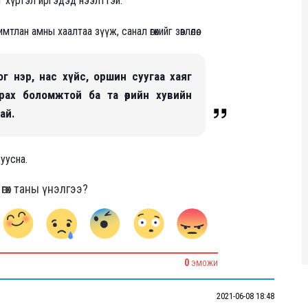
г хүртэл иргэдэд нээлттэй.
н амны хаалтаа зүүж, санал өгөхийг зөвлөлөө.
ог нэр, нас хүйс, оршин суугаа хаяг
рах боломжтой ба та өөрийн хувийн
рай.
дуусна.
гөх таны үнэлгээ?
0
ЭМОЖИ
2021-06-08 18:48