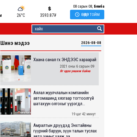
08 сарын 08,
Бямба

ӨНӨӨДӨР ТОЙМ
м
26°C
3593.87
₮
Шинэ мэдээ
2026-08-08
Хаана санал өгөхөө ЭНДЭЭС хараарай
2021 оны 6 сарын 09
Яг одоо уншиж байна
Аялал жуулчлалын компанийн
автомашинд хязгаар тогтоолгүй
шатахуун олгохыг үүрэгдл...
19 цаг 42 минут
Амралтын өдрүүдэд Энхтайвны
гүүрний баруун, зүүн талын туслах
авто замыг хааж, за...