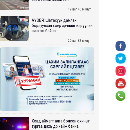
19 цаг 46 минут
АҮЭБЯ: Шатахуун дамлан
борлуулсан хоёр зөрчлийг илрүүлэн
шалгаж байна
20 цаг 32 минут
Ховд аймагт алга болсон охиныг
зургаа дахь өдрөө хайж байна