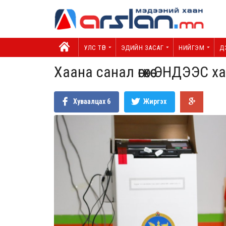
УЛС ТӨР
ЭДИЙН ЗАСАГ
НИЙГЭМ
Д
Хаана санал өгөхөө ЭНДЭЭС 
Хуваалцах
6
Жиргэх