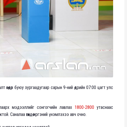
т өнөөдөр буюу зургаадугаар сарын 9-ний өдрийн 07:00 цагт улс
лаарх мэдээллийг сонгогчийн лавлах
1800-2800
утаснаас
ой. Саналаа өгөхдөө иргэний үнэмлэхээ авч очно.