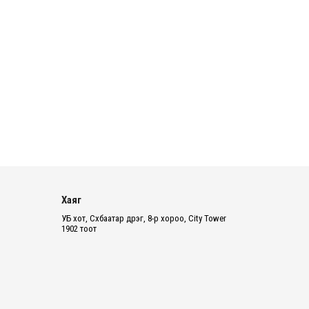
2026 оны 8 сарын 06
БИЧЛЭГ: Завьт эргүүлүүд голд
живж байсан иргэнийг аврав
2026 оны 8 сарын 06
Нэгдүгээр хорооллын арын
автозамыг өнөөдөр 23:00 цагаас хаана
2026 оны 8 сарын 06
Д.Амарбаясгалан: Шатахууны
Хаяг
хомдсол бол өөрөө төрийн бодлогын
хомсдол
УБ хот, Сүхбаатар дүүрэг, 8-р хороо, City Tower
1902 тоот
2026 оны 8 сарын 06
АИ-92 авто бензиний үнэ 2840 төгрөг
болж, өмнөх оны мөн үеэс 9.7 хувиар,
өмнөх са...