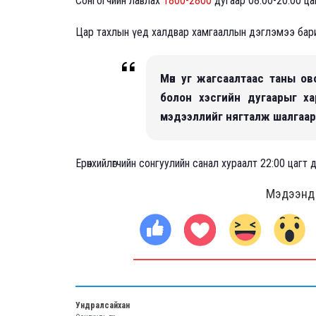
Сонгогчийн лавлах
1800-2800
дугаар 08:00-20:00 ца
Цар тахлын үед халдвар хамгааллын дэглэмээ баримтла
Мөн уг жагсаалтаас таны ов
болон хэсгийн дугаарыг ха
мэдээллийг нягталж шалгаа
Ерөнхийлөгчийн сонгуулийн санал хураалт 22:00 цагт 
Мэдээнд ө
Ундралсайхан