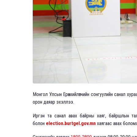
Монгол Улсын Ерөнхийлөгчийн сонгуулийн санал хураал
орон даяар эхэллээ.
Иргэн та санал авах байрны хаяг, байршлын та
болон
election.burtgel.gov.mn
хаягаас авах боломжт