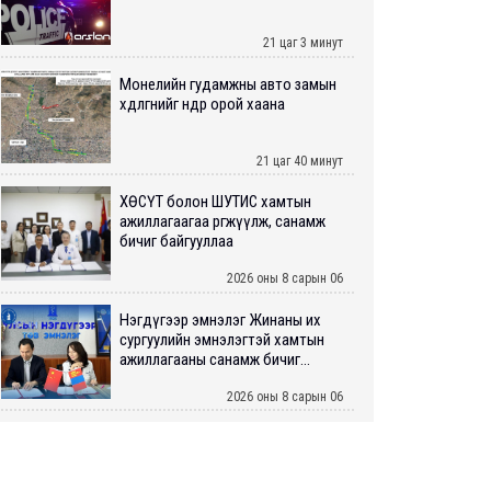
21 цаг 3 минут
Монелийн гудамжны авто замын
хөдөлгөөнийг өнөөдөр орой хаана
21 цаг 40 минут
ХӨСҮТ болон ШУТИС хамтын
ажиллагаагаа өргөжүүлж, санамж
бичиг байгууллаа
2026 оны 8 сарын 06
Нэгдүгээр эмнэлэг Жинаны их
сургуулийн эмнэлэгтэй хамтын
ажиллагааны санамж бичиг...
2026 оны 8 сарын 06
Нийслэлийн ИТХ-аар “Сэлбэ
ухаалаг хот”, агаарын бохирдол
зэрэг асуудлыг хэлэлцэж ...