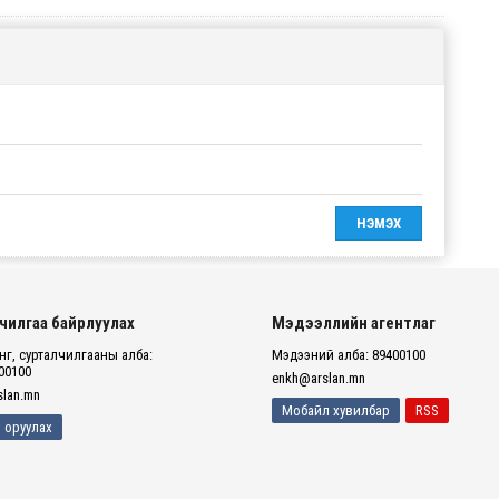
чилгаа байрлуулах
Мэдээллийн агентлаг
г, сурталчилгааны алба:
Мэдээний алба: 89400100
00100
enkh@arslan.mn
lan.mn
Мобайл хувилбар
RSS
 оруулах