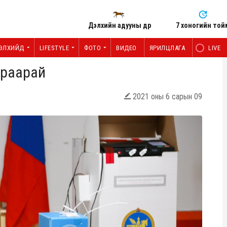
Дэлхийн адууны өдөр
7 хоногийн той
ЭЛХИЙД
LIFESTYLE
ФОТО
ВИДЕО
ЯРИЛЦЛАГА
LIVE
хараарай
2021 оны 6 сарын 09
