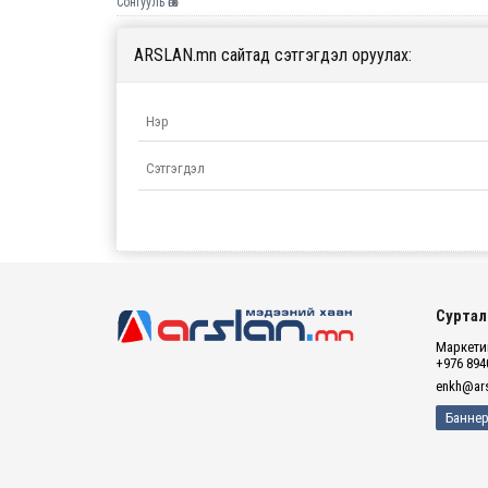
Сонгууль өгөх
ARSLAN.mn сайтад сэтгэгдэл оруулах:
Суртал
Маркетин
+976 894
enkh@ars
Баннер