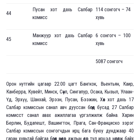
Пусан хот дахь Салбар
114 сонгогч – 74
44
комисс
хувь
Манжуур хот дахь Салбар
6 сонгогч – 100
45
комисс
хувь
5087 сонгогч
Орон нутгийн цагаар 22.00 цагт Бангкок, Вьентьян, Каир,
Канберра, Кувейт, Минск, Сөүл, Сингапур, Осака, Кызыл, Улаан-
Үд, Эрхүү, Шанхай, Эрээн, Пусан, Бээжин, Хөх хот дахь 17
Салбар комиссын санал авч дууссан бөгөөд бусад 27 Салбар
комисст санал авах ажиллагаа үргэлжилж байна. Харин
Берлин, Будапешт, Вашингтон, Прага, Сан-Франциско зэрэг
Салбар комиссын сонгогчдын ирц бага буюу дунджаар 40
гаран хувьтай байгаа бөгөөд өнөөдөр ажлын өдөр тул ирцэд нөлөөлж байх