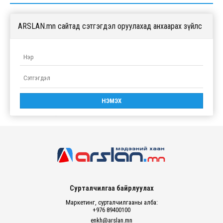
ARSLAN.mn сайтад сэтгэгдэл оруулахад анхаарах зүйлс
Сурталчилгаа байрлуулах
Маркетинг, сурталчилгааны алба:
+976 89400100
enkh@arslan.mn