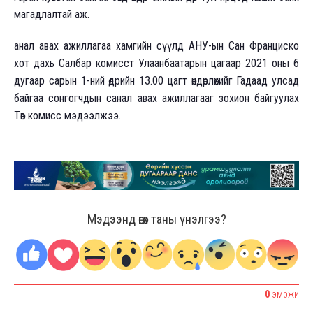
магадлалтай аж.
анал авах ажиллагаа хамгийн сүүлд АНУ-ын Сан Франциско
хот дахь Салбар комисст Улаанбаатарын цагаар 2021 оны 6
дугаар сарын 1-ний өдрийн 13.00 цагт өндөрлөхийг Гадаад улсад
байгаа сонгогчдын санал авах ажиллагааг зохион байгуулах
Төв комисс мэдээлжээ.
Мэдээнд өгөх таны үнэлгээ?
0
ЭМОЖИ