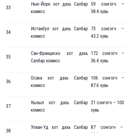
Нью-Йорк хот дахь Салбар
59 сонгогч –
33
комисс
58.4 хувь
Истанбул хот дахь Салбар
73 сонгогч –
34
комисс
43.2 хувь
Сан-Франциско хот дахь
172 сонгогч –
35
Салбар комисс
36.4 хувь
Осака хот дахь Салбар
106 сонгогч –
36
комисс
87.6 хувь
Кызыл хот дахь Салбар
21 сонгогч – 100
37
комисс
хувь
Улаан-Үд хот дахь Салбар
87 сонгогч –
38