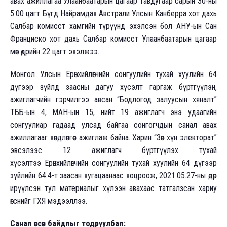
авах ажиллагаа Улаанбаатарын цагаар тавдугаар сарын 30-ны
5.00 цагт Бүгд Найрамдах Австрали Улсын Канберра хот дахь
Салбар комисст хамгийн түрүүнд эхэлсэн бол АНУ-ын Сан
Франциско хот дахь Салбар комисст Улаанбаатарын цагаар
мөн өдрийн 22 цагт эхэлжээ.
Монгол Улсын Ерөнхийлөгчийн сонгуулийн тухай хуулийн 64
дүгээр зүйлд заасны дагуу хүсэлт гаргаж бүртгүүлэн,
ажиглагчийн гэрчилгээ авсан “Бодлогод залуусын хяналт”
ТББ-ын 4, МАН-ын 15, нийт 19 ажиглагч энэ удаагийн
сонгуулиар гадаад улсад байгаа сонгогчдын санал авах
ажиллагааг хөндлөнгөөс ажиглаж байна. Харин “Зөв хүн электорат”
эвсэлээс 12 ажиглагч бүртгүүлэх тухай
хүсэлтээ Ерөнхийлөгчийн сонгуулийн тухай хуулийн 64 дүгээр
зүйлийн 64.4-т заасан хугацаанаас хоцроож, 2021.05.27-ны өдөр
ирүүлсэн тул материалыг хүлээн авахаас татгалзсан хариу
өгснийг ГХЯ мэдээллээ.
Санал өгсөн байдлыг тодруулбал: