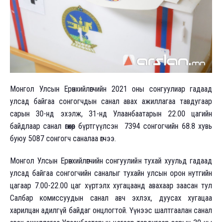
Монгол Улсын Ерөнхийлөгчийн 2021 оны сонгуулиар гадаад
улсад байгаа сонгогчдын санал авах ажиллагаа тавдугаар
сарын 30-нд эхэлж, 31-нд Улаанбаатарын 22.00 цагийн
байдлаар санал өгөхөөр бүртгүүлсэн 7394 сонгогчийн 68.8 хувь
буюу 5087 сонгогч саналаа өгчээ.
Монгол Улсын Ерөнхийлөгчийн сонгуулийн тухай хуульд гадаад
улсад байгаа сонгогчийн саналыг тухайн улсын орон нутгийн
цагаар 7.00-22.00 цаг хүртэлх хугацаанд авахаар заасан тул
Салбар комиссуудын санал авч эхлэх, дуусах хугацаа
харилцан адилгүй байдаг онцлогтой. Үүнээс шалтгаалан санал