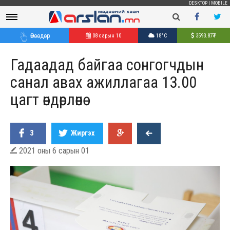
DESKTOP
|
MOBILE
Өнөөдөр
08 сарын 10
18°C
3593.87
₮
Гадаадад байгаа сонгогчдын
санал авах ажиллагаа 13.00
цагт өндөрлөнө
3
Жиргэх
2021 оны 6 сарын 01
