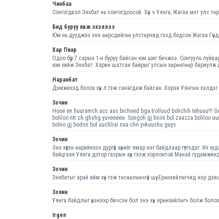
Чинбаа
Сонгогдвол Энхбат нь сонгогдоосой. Хүк ч Уянга, Жагаа мэт улс т
Бид буруу явж эхэллээ
Юм нь дууджээ энэ өөрсдийгөө улстөрчид гээд бодсон Жагаа Гүндал
Хар Пиар
Одоо бүр 7 сарын 1-н буруу байсан юм шиг бичжээ. Сонгууль луй
юм хийж Энхбат. Харин шатсан байрыг улсын хөрөнгөөр бариулж дунд
Наранбат
Дэмжихэд болох хүн л гэж санагдаж байсан. Хэрэв Уянгын хэлдэг 
Зочин
Hooe en huuramch acc aas bicheed bga trolluud bolichih tehuuu!!! Gen
boliloo ntr ch ghshg yuveeeee. Songoh gj bsiin bol zaazza boliloo u
bolno gj bodsn bol uuchlrai naa chn yvkuushu guys.
Зочин
Энэ хүүхэн өөрийнхээ дургүй хүнийг ямар нэг байдлаар гүтгэдэг .Их х
байцгаая.Уянга дотор газрын хүн гээж хорлонтой.Манай гудамжинд
Зочин
Энхбатыг арай ийм хүн гэж төсөөлөөчгүй шүү. Ерөнхийлөгчид нэр дэ
Зояин
Уянга байдлыг үнэнээр бичсэн бол энэ хүн ерөнхийлөгч болж боло
Irgen