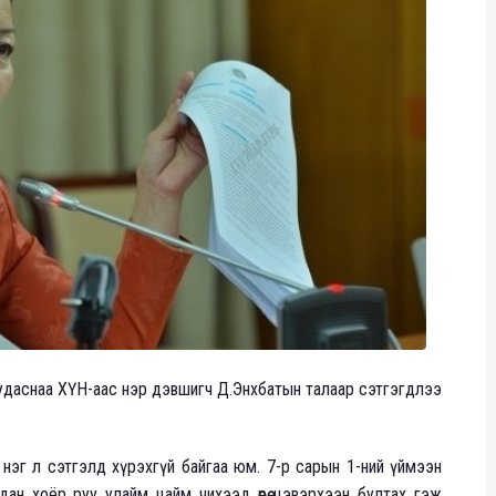
л хуудаснаа ХҮН-аас нэр дэвшигч Д.Энхбатын талаар сэтгэгдлээ
эг л сэтгэлд хүрэхгүй байгаа юм. 7-р сарын 1-ний үймээн
дан хоёр руу улайм цайм чихээд өөрөө цэвэрхээн бултах гэж