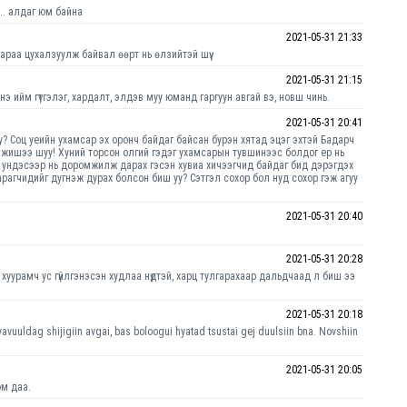
.. алдаг юм байна
2021-05-31 21:33
нараа цухалзуулж байвал өөрт нь өлзийтэй шүү.
2021-05-31 21:15
нэ ийм гүтгэлэг, хардалт, элдэв муу юманд гаргуун авгай вэ, новш чинь.
2021-05-31 20:41
у? Соц уеийн ухамсар эх оронч байдаг байсан бурэн хятад эцэг эхтэй Бадарч
жишээ шуу! Хуний торсон олгий гэдэг ухамсарын тувшинээс болдог ер нь
 ундэсээр нь доромжилж дарах гэсэн хувиа хичээгчид байдаг бид дэрэгдэх
арагчидийг дугнэж дурах болсон биш уу? Сэтгэл сохор бол нуд сохор гэж агуу
2021-05-31 20:40
2021-05-31 20:28
м хуурамч ус гүйлгэнэсэн худлаа нүдтэй, харц тулгарахаар дальдчаад л биш ээ
2021-05-31 20:18
avuuldag shijigiin avgai, bas boloogui hyatad tsustai gej duulsiin bna. Novshiin
2021-05-31 20:05
юм даа.