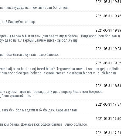
2021-05-31 19:51
өрийн янхануудад их л юм амласан бололтой.
2021-05-31 19:46
ай Баярхүү Уянгаа нар.
2021-05-31 19:39
вардсаны төлөө МАНтай тэмцсэн зөв тэмцэл байсан. Тэнд оролцсон бол зөв л
аас нь 1.7 тэрбум цавчиж идсэн хүн бол Хүүк шүү!
2021-05-31 19:03
үнэн бол ёстой аюултай нөхөр байжээ.
2021-05-31 19:02
et baij bsna hudlaa orj ireed bhiin?! Tegsnee bur unen t1 songoy gej bodjiisiin
ur hun songoloo geel bolichdiin gnee. Ner chin garhguu blhoor yu gj ch bichsn
2021-05-31 18:51
удалч хуурамч хүүхэн шиг санагддаг.Хүмүүсээ өөрсдийнхээ үзэл бодлоор
 бсан хужаагийн охин
2021-05-31 17:57
вшээгүй бсн бол мэдэхгүй л бх бж дээ. Харамсалтай
2021-05-31 17:50
хгүй юм байна. Дэмжье гэж бодож байлаа. Одоо болилоо.
2021-05-31 17:21