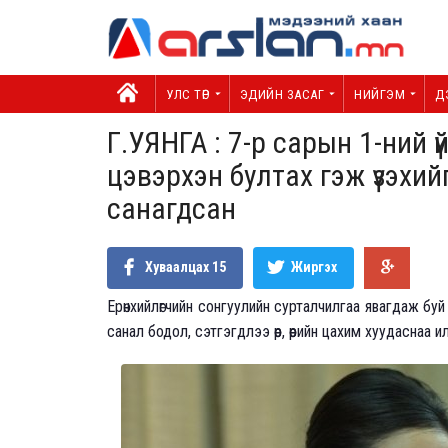
УЛС ТӨР
ЭДИЙН ЗАСАГ
НИЙГЭМ
Д
Г.УЯНГА : 7-р сарын 1-ний 
цэвэрхэн бултах гэж үзэхи
санагдсан
Хуваалцах
15
Жиргэх
Ерөнхийлөгчийн сонгуулийн сурталчилгаа явагдаж бу
санал бодол, сэтгэгдлээ өөр, өөрийн цахим хуудаснаа