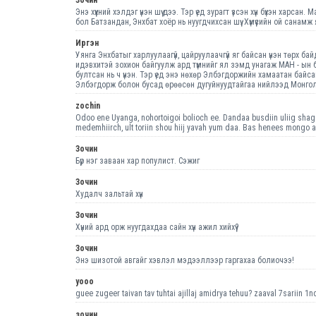
Энэ хүүхний хэлдэг үнэн шүү дээ. Тэр үед зурагт үзсэн хүн бүхэн харса
бол Батзандан, Энхбат хоёр нь нуугдчихсан шүү. Хүмүүсийн ой санам
Иргэн
Уянга Энхбатыг харлуулаагүй, цайруулаачгүй яг байсан үнэн төрх ба
идэвхитэй зохион байгуулж ард түмнийг ял зэмд унагаж МАН - ын б
бултсан нь ч үнэн. Тэр үед энэ нөхөр Элбэгдоржийн хамаатан байс
Элбэгдорж болон бусад өрөөсөн дугуйнуудтайгаа нийлээд Монгол орны
zochin
Odoo ene Uyanga, nohortoigoi bolioch ee. Dandaa busdiin uliig shaga
medemhiirch, ult toriin shou hiij yavah yum daa. Bas henees mongo a
Зочин
Бүр нэг заваан хар популист. Сэжиг
Зочин
Худалч зальтай хүн
Зочин
Хүний ард орж нуугдахдаа сайн хүн ажил хийхүү?
Зочин
Энэ шизотой авгайг хэвлэл мэдээллээр гаргахаа болиочээ!
yooo
guee zugeer taivan tav tuhtai ajillaj amidrya tehuu? zaaval 7sariin 1n
зочин