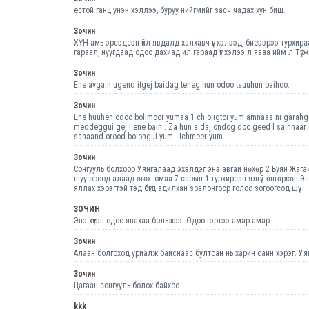
естой ганц унэн хэллээ, буруу нийгмийг засч чадах хун биш.
Зочин
ХҮН амь эрсэдсэн үйл явдалд халхавч үг хэлээд, биеээрээ турхир
гараал, нуугдаад одоо дахиад ил гараад үг хэлээ л яваа ийм л Түгж
Зочин
Ene avgain ugend itgej baidag teneg hun odoo tsuuhun baihoo.
Зочин
Ene huuhen odoo bolimoor yumaa 1 ch oligtoi yum amnaas ni garahgu
meddeggui gej l ene baih . Za hun aldaj ondog doo geed l saihnaar b
sanaand orood bolohgui yum . Ichmeer yum .
Зочин
Сонгууль болхоор Уянгалаад эхэлдэг энэ авгай нөхөр 2 Буян Жаг
шуу ороод алаад өгөх юмаа 7 сарын 1 турхирсан ялгүй өнгөрсөн Э
яллах хэрэгтэй тэд бүгд адилхан зовлонгоор голоо зогоогсод шүү.
ЗОЧИН
Энэ хүүхэн одоо явахаа больжээ. Одоо гэртээ амар амар
Зочин
Aлаан болгоход уриалж байснаас бултсан нь харин сайн хэрэг. Уя
Зочин
Цагаан сонгууль болох байхоо.
kkk