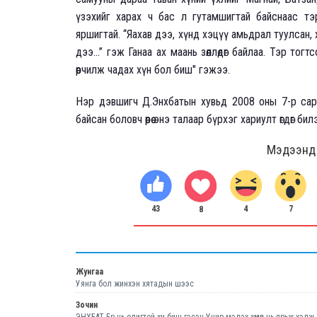
үзэхийг харах ч бас л гутамшигтай байснаас тэр
яршигтай. “Яахав дээ, хүнд хэцүү амьдрал туулсан
дээ...” гэж Ганаа ах маань зөөллөдөг байлаа. Тэр то
өөрчилж чадах хүн бол биш" гэжээ.
Нэр дэвшигч Д.Энхбатын хувьд 2008 оны 7-р сар
байсан боловч өөрөө энэ талаар бүрхэг хариулт өгдөг бил
Мэдээнд ө
43
7
4
8
Жунгаа
Уянга бол жинхэн хятадын шээс
Зочин
ЭНХБАТ Ер нь олигтой хүн биш гэсэн Учир мэдэх хүмүүс нь ярьж хэл