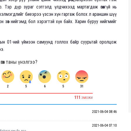
. Тэр дүр зураг сэтгэлд үлдчихээд мартагдаж өгөхгүй нь
, хэлмэгдлийг биеэрээ үзсэн хүн гаргаж болох л араншин шүү
гтсон зөв нийгэмд бол хэрэгтэй хүн байх. Харин буруу нийгмийг
ын 01-ний үймээн самуунд голлох байр суурьтай оролцож
ээ.
гөх таны үнэлгээ?
2
6
5
31
5
111
ЭМОЖИ
2021-06-04 08:46
2021-06-04 07:10
ж байдаг юм бн лээ