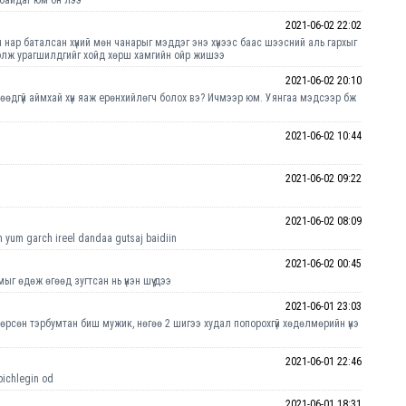
2021-06-02 22:02
 нар баталсан хүний мөн чанарыг мэддэг энэ хүнээс баас шээсний аль гархыг
в олж урагшилдгийг хойд хөрш хамгийн ойр жишээ
2021-06-02 20:10
өөдгүй аймхай хүн яаж ерөнхийлөгч болох вэ? Ичмээр юм. Уянгаа мэдсээр бж
2021-06-02 10:44
2021-06-02 09:22
2021-06-02 08:09
h yum garch ireel dandaa gutsaj baidiin
2021-06-02 00:45
юмыг өдөж өгөөд зугтсан нь үнэн шүү дээ
2021-06-01 23:03
 төрсөн тэрбумтан биш мужик, нөгөө 2 шигээ худал попорохгүй хөдөлмөрийн үнэ
2021-06-01 22:46
bichlegin od
2021-06-01 18:31