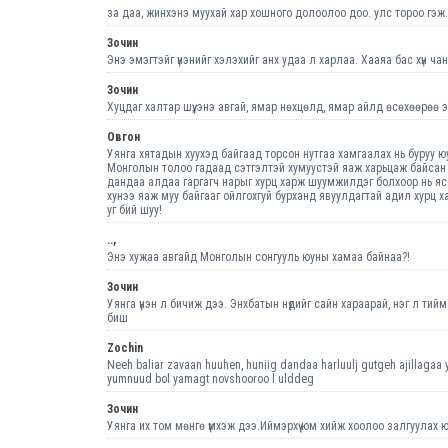
за даа, жинхэнэ муухай хар хошного долоолоо доо. улс тороо гэж.
Зочин
Энэ эмэгтэйг үнэнийг хэлэхийг анх удаа л харлаа. Хааяа бас хүн ча
Зочин
Хуцдаг халтар шүү, энэ авгай, ямар нөхцөлд, ямар айлд өсөхөөрөө э
Овгон
Уянга хятадын хуухэд байгаад торсон нутгаа хамгаалах нь буруу ю
Монголын толоо гадаад сэтгэлтэй хумуустэй яаж харьцаж байсан 
дандаа алдаа гаргагч нарыг хурц харж шуумжилдэг болхоор нь яс
хунээ яаж муу байгааг ойлгохгуй бурханд явуулдагтай адил хурц х
уг бий шуу!
..,
Энэ хужаа авгайд Монголын сонгууль юуны хамаа байнаа?!
Зочин
Уянга үнэн л бичиж дээ. Энхбатын нүдийг сайн хараарай, нэг л тий
биш
Zochin
Neeh baliar zavaan huuhen, huniig dandaa harluulj gutgeh ajillagaa y
yumnuud bol yamagt novshooroo l ulddeg
Зочин
Уянга их том мөнгө үмхэж дээ.Иймэрхүү юм хийж хоолоо залгуулах 