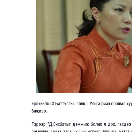
Ерөнхийлөгч Х.Баттулгын зөвлөх Г.Уянга өөрийн сошиа
бичжээ.
Тэрээр "Д.Энхбатыг дэмжиж болно л доо, гэхдээ н
самууны дараа таван хүний үхлийг Магнай, Батзан