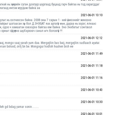
н. Магнай нь хүмүүсийн суган доогуур шургаад буцаад гарч байгаа нь тод харагддаг
ж яагаад ингэж муудаж байна аа
2021-06-01 13:10
йдлыг нь хэлчихсэн байна. 2008 оны 7 сарын 1 - ний үймээнийг жинхэнэ
айрыг шатаасан хүн бол Д.ЭНХБАТ яах аргагүй мөн, дараа нь хэрэг, ялнаас
ан, одоо ч хамаатан хэвээрээ байгаа юм байна. Энэ Энхбатыг сонговол
г сүйрүүлнэ шүү. Хэрхэвч санал өгч болохгүй !!!
2021-06-01 12:12
aj, mongo saaj yavah yum daa. Mergejliin bus baij, mergejliin sudlaach ayatai
vsan bolood, orilj bn be. Mongogui hodloh huuhen bish ee
2021-06-01 11:49
2021-06-01 11:18
2021-06-01 11:16
2021-06-01 10:43
2021-06-01 10:30
deh gd bdag yamar sonin.........
2021-06-01 10:01