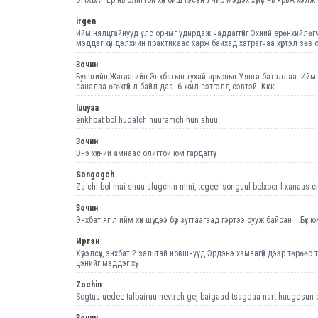
irgen
Ийм нялцгайнууд улс орныг удирдаж чаддаггүйг Эхний ерөнхийлөгч
мэддэг хүн дэлхийн практикаас харж байхад хатрагчаа хүртэл зө
Зочин
Буянгийн Жагаагийн Энхбатын тухай ярьсныг Уянга баталлаа. Ийм 
саналаа өгөхгүй л байл даа. 6 жил сэтгэлд сэвтэй. Ккк
luuyaa
enkhbat bol hudalch huuramch hun shuu
Зочин
Энэ хүүхний амнаас олигтой юм гардаггүй
Songogch
Za chi bol mai shuu ulugchin mini, tegeel songuul bolxoor l xanaas c
Зочин
Энхбат яг л ийм хүн шүү дээ бүүр зугтаагаад гэртээ сууж байсан ...Бүх 
Иргэн
Хүрэлсүх, энхбат 2 зальтай новшнууд Эрдэнэ хамаагүй дээр төрөөс
цэнийг мэддэг хүн
Zochin
Sogtuu uedee talbairuu nevtreh gej baigaad tsagdaa nart huugdsun 
Зочин