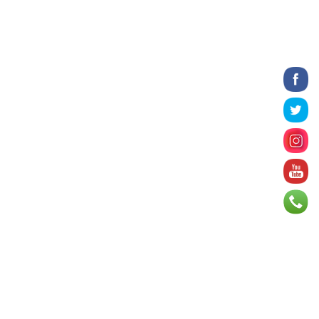
үргэлжилж байна
5 цаг 17 минут
Татварын өртэй шатахуун
импортлогч ААН-үүдийн дансыг
битүүмжлэхгүй
5 цаг 29 минут
Нийслэлийн цэцэрлэгийн цахим
бүртгэл энэ сарын 10-нд эхэлнэ
5 цаг 56 минут
Өнөр хороолол болон
Баянхошууны авто замын барилгын
ажлын нийт гүйцэтгэл 74.5 хув...
6 цагийн өмнө
Монгол-Алтай, Хөвсгөлийн
уулархаг нутаг, Дорнод-
Дарьгангын тал нутгаар дуу