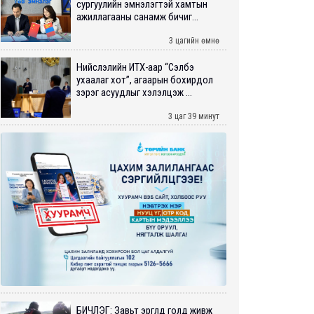
сургуулийн эмнэлэгтэй хамтын
ажиллагааны санамж бичиг...
3 цагийн өмнө
Нийслэлийн ИТХ-аар “Сэлбэ
ухаалаг хот”, агаарын бохирдол
зэрэг асуудлыг хэлэлцэж ...
3 цаг 39 минут
БИЧЛЭГ: Завьт эргүүлүүд голд живж