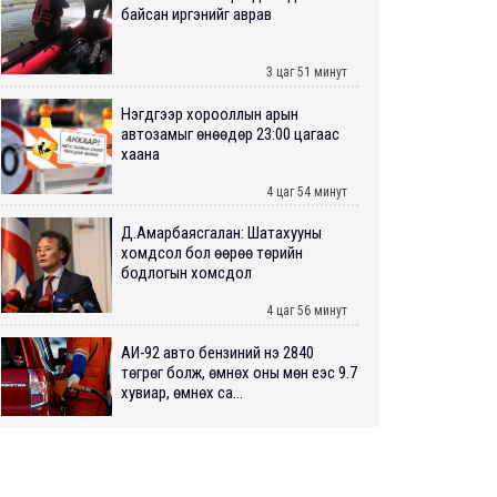
байсан иргэнийг аврав
3 цаг 51 минут
Нэгдүгээр хорооллын арын
автозамыг өнөөдөр 23:00 цагаас
хаана
4 цаг 54 минут
Д.Амарбаясгалан: Шатахууны
хомдсол бол өөрөө төрийн
бодлогын хомсдол
4 цаг 56 минут
АИ-92 авто бензиний үнэ 2840
төгрөг болж, өмнөх оны мөн үеэс 9.7
хувиар, өмнөх са...
5 цагийн өмнө
ШУУРХАЙ: Туул голд 13 настай
хүүхэд живж, эрэн хайх ажиллагаа