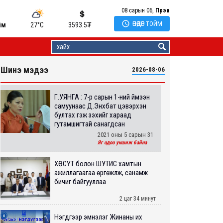
08 сарын 06,
Пүрэв

ӨНӨӨДӨР ТОЙМ
йм
27°C
3593.5
₮
Шинэ мэдээ
2026-08-06
Г.УЯНГА : 7-р сарын 1-ний үймээн
самуунаас Д.Энхбат цэвэрхэн
бултах гэж үзэхийг хараад
гутамшигтай санагдсан
2021 оны 5 сарын 31
Яг одоо уншиж байна
ХӨСҮТ болон ШУТИС хамтын
ажиллагаагаа өргөжүүлж, санамж
бичиг байгууллаа
2 цаг 34 минут
Нэгдүгээр эмнэлэг Жинаны их