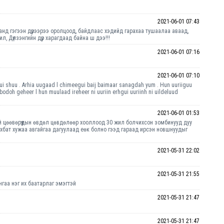
2021-06-01 07:43
аанд гэгээн дүрээрээ оролцоод, байдлаас хэдийд гарахаа тушаалаа аваад,
ил, Дүлзэнгийн дүр харагдаад байна ш дээ!!!
2021-06-01 07:16
2021-06-01 07:10
i shuu . Arhia uugaad l chimeegui baij baimaar sanagdah yum . Hun uuriiguu
odoh geheer l hun muulaad ireheer ni uuriin erhgui uuriinh ni uildeluud
2021-06-01 01:53
ай цөөвөрүүдын өвдөл цөвдөлөөр хооллоод 30 жил болчихсон зомбинууд дуу
нхбат хужаа авгайгаа дагуулаад еөк болно гээд гараад ирсэн новшнуудыг
2021-05-31 22:02
2021-05-31 21:55
нгаа нэг их баатарлаг эмэгтэй
2021-05-31 21:47
2021-05-31 21:47