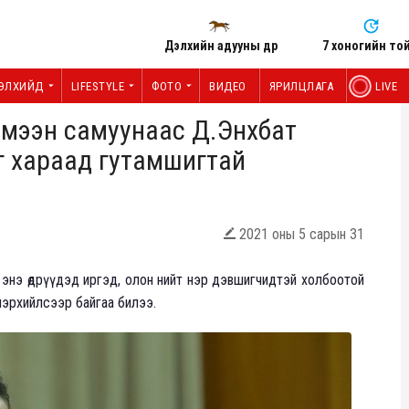
Дэлхийн адууны өдөр
7 хоногийн то
ЭЛХИЙД
LIFESTYLE
ФОТО
ВИДЕО
ЯРИЛЦЛАГА
LIVE
үймээн самуунаас Д.Энхбат
йг хараад гутамшигтай
2021 оны 5 сарын 31

й энэ өдрүүдэд иргэд, олон нийт нэр дэвшигчидтэй холбоотой
 илэрхийлсээр байгаа билээ.