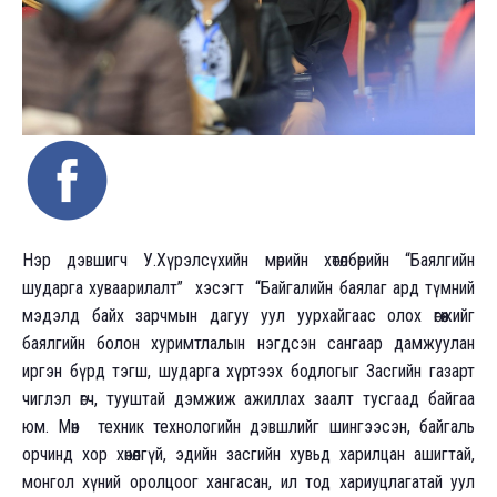
Нэр дэвшигч У.Хүрэлсүхийн мөрийн хөтөлбөрийн “Баялгийн
шударга хуваарилалт” хэсэгт “Байгалийн баялаг ард түмний
мэдэлд байх зарчмын дагуу уул уурхайгаас олох өгөөжийг
баялгийн болон хуримтлалын нэгдсэн сангаар дамжуулан
иргэн бүрд тэгш, шударга хүртээх бодлогыг Засгийн газарт
чиглэл өгч, тууштай дэмжиж ажиллах заалт тусгаад байгаа
юм. Мөн техник технологийн дэвшлийг шингээсэн, байгаль
орчинд хор хөнөөлгүй, эдийн засгийн хувьд харилцан ашигтай,
монгол хүний оролцоог хангасан, ил тод хариуцлагатай уул