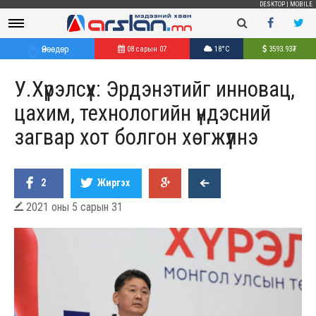
DESKTOP
|
MOBILE
Өнөөдөр
08 сарын 07
18°C
3593.93
₮
У.Хүрэлсүх: Эрдэнэтийг инновац,
цахим, технологийн үндэсний
загвар хот болгон хөгжүүлнэ
2
Жиргэх
2021 оны 5 сарын 31
