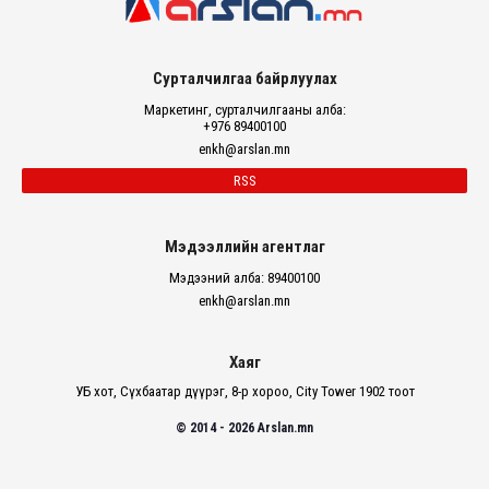
Сурталчилгаа байрлуулах
Маркетинг, сурталчилгааны алба:
+976 89400100
enkh@arslan.mn
RSS
Мэдээллийн агентлаг
Мэдээний алба: 89400100
enkh@arslan.mn
Хаяг
УБ хот, Сүхбаатар дүүрэг, 8-р хороо, City Tower 1902 тоот
© 2014 - 2026 Arslan.mn