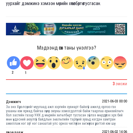
уурхайг дэмжинэ хэмээн мөрийн хөтөлбөртөө тусгасан.
Мэдээнд өгөх таны үнэлгээ?
2
1
3
ЭМОЖИ
2021-06-03 00:00
Дэмжигч
За энэ Хүрэлсүхийг муулаад ажл хэргийн хувиарт байхгүй ажилд орлоо гэх
ухааны юм яриад байгаа хүмүүс оюуны хомосдолтой байж таарлаа ерөнхийлөгч
бол засгийн газар УИХ д мөрийн хөтөлбөрт тусгасан зүйлээ мөрдүүлэх эрх бий
мөн үндэсний аюулгүй байдлын зөвлөлийн тэргүүний хувьд нэгдэн хамтран
ажиллаж нэг зүгт нэг санаатай улс орноо чиглүүлэн хөгжүүлэх үүрэгтэй юм шүү
2021-06-02 14:06
пүрэвдорж