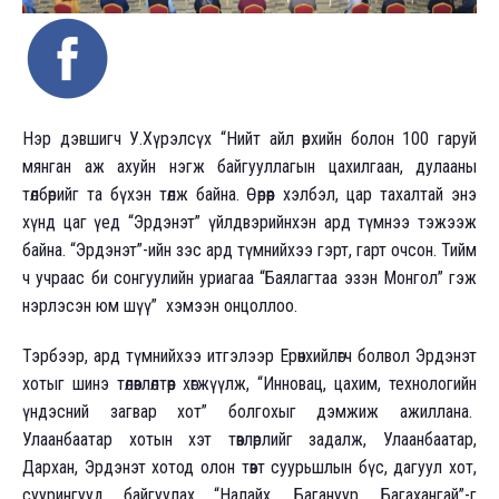
Нэр дэвшигч У.Хүрэлсүх “Нийт айл өрхийн болон 100 гаруй
мянган аж ахуйн нэгж байгууллагын цахилгаан, дулааны
төлбөрийг та бүхэн төлж байна. Өөрөөр хэлбэл, цар тахалтай энэ
хүнд цаг үед “Эрдэнэт” үйлдвэрийнхэн ард түмнээ тэжээж
байна. “Эрдэнэт”-ийн зэс ард түмнийхээ гэрт, гарт очсон. Тийм
ч учраас би сонгуулийн уриагаа “Баялагтаа эзэн Монгол” гэж
нэрлэсэн юм шүү” хэмээн онцоллоо.
Тэрбээр, ард түмнийхээ итгэлээр Ерөнхийлөгч болвол Эрдэнэт
хотыг шинэ төлөвлөлтөөр хөгжүүлж, “Инновац, цахим, технологийн
үндэсний загвар хот” болгохыг дэмжиж ажиллана.
Улаанбаатар хотын хэт төвлөрлийг задалж, Улаанбаатар,
Дархан, Эрдэнэт хотод олон төвт суурьшлын бүс, дагуул хот,
суурингууд байгуулах “Налайх, Багануур, Багахангай”-г