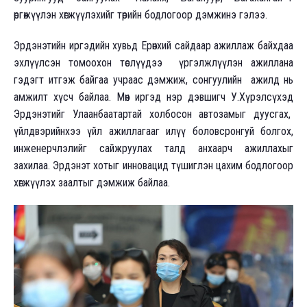
өргөжүүлэн хөгжүүлэхийг төрийн бодлогоор дэмжинэ гэлээ.
Эрдэнэтийн иргэдийн хувьд Ерөнхий сайдаар ажиллаж байхдаа
эхлүүлсэн томоохон төслүүдээ үргэлжлүүлэн ажиллана
гэдэгт итгэж байгаа учраас дэмжиж, сонгуулийн ажилд нь
амжилт хүсч байлаа. Мөн иргэд нэр дэвшигч У.Хүрэлсүхэд
Эрдэнэтийг Улаанбаатартай холбосон автозамыг дуусгах,
үйлдвэрийнхээ үйл ажиллагааг илүү боловсронгуй болгох,
инженерчлэлийг сайжруулах талд анхаарч ажиллахыг
захилаа. Эрдэнэт хотыг инновацид түшиглэн цахим бодлогоор
хөгжүүлэх заалтыг дэмжиж байлаа.