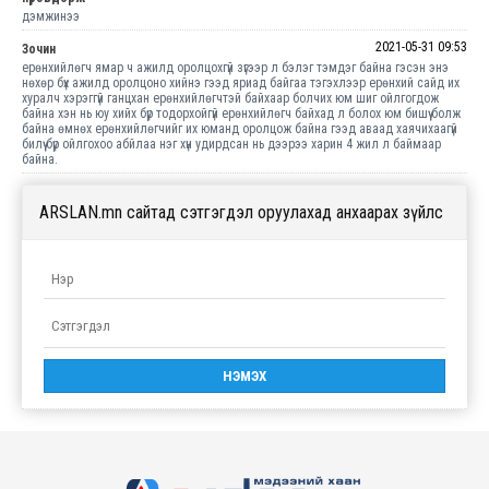
дэмжинээ
2021-05-31 09:53
Зочин
ерөнхийлөгч ямар ч ажилд оролцохгүй зүгээр л бэлэг тэмдэг байна гэсэн энэ
нөхөр бүх ажилд оролцоно хийнэ гээд яриад байгаа тэгэхлээр ерөнхий сайд их
хуралч хэрэггүй ганцхан ерөнхийлөгчтэй байхаар болчих юм шиг ойлгогдож
байна хэн нь юу хийх бүр тодорхойгүй ерөнхийлөгч байхад л болох юм бишүү болж
байна өмнөх ерөнхийлөгчийг их юманд оролцож байна гээд аваад хаячихаагүй
билүү бүр ойлгохоо абйлаа нэг хүн удирдсан нь дээрээ харин 4 жил л баймаар
байна.
ARSLAN.mn сайтад сэтгэгдэл оруулахад анхаарах зүйлс