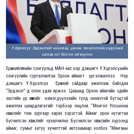
У.Хүрэлсүх: Эрдэнэтийг инновац, цахим, технологийн үндэсний
загвар хот болгон хөгжүүлнэ
Ерөнхийлөгчийн сонгуульд МАН-аас нэр дэвшигч У.Хүрэлсүхийн
сонгуулийн сурталчилгаа Орхон аймагт үргэлжиллээ. Нэр
дэвшигч У.Хүрэлсүх Ерөнхий сайдаар ажиллаж байхдаа
“Эрдэнэт”-д олон удаа иржээ. Цаашид Орхон аймгийн эдийн
засгийн үр өгөөжийг нэмэгдүүлэхийн тулд оновчтой бүтэцтэй
ажиллах шаардлагатайг тэрбээр онцлов. “Монгол Улсынхаа
хөгжлийг том зургаар харах хэрэгтэй. Аймаг орон нутагтаа
бүсчилсэн хөгжлийг чухалчилна. Бүсчилсэн хөгжлийн хүрээнд
аймаг, сумыг хатуу хучилттай автозамаар холбох “Мянганы