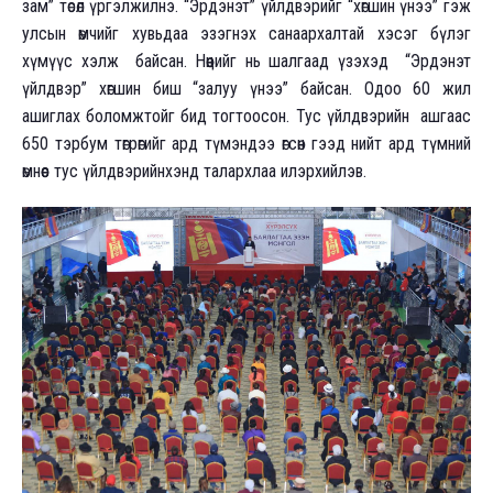
зам” төсөл үргэлжилнэ. “Эрдэнэт” үйлдвэрийг “хөгшин үнээ” гэж
улсын өмчийг хувьдаа эзэгнэх санаархалтай хэсэг бүлэг
хүмүүс хэлж байсан. Нөөцийг нь шалгаад үзэхэд “Эрдэнэт
үйлдвэр” хөгшин биш “залуу үнээ” байсан. Одоо 60 жил
ашиглах боломжтойг бид тогтоосон. Тус үйлдвэрийн ашгаас
650 тэрбум төгрөгийг ард түмэндээ өгсөн гээд нийт ард түмний
өмнөөс тус үйлдвэрийнхэнд талархлаа илэрхийлэв.