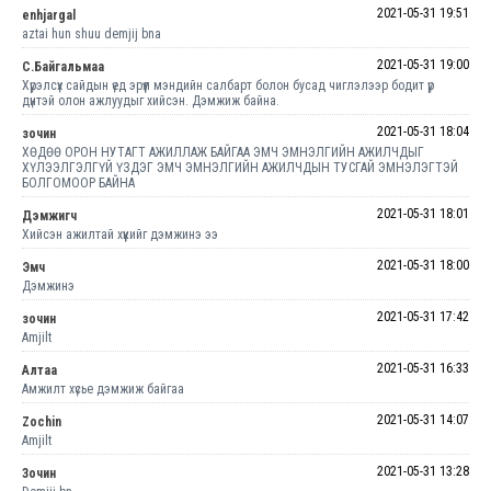
2021-05-31 19:51
enhjargal
aztai hun shuu demjij bna
2021-05-31 19:00
С.Байгальмаа
Хүрэлсүх сайдын үед эрүүл мэндийн салбарт болон бусад чиглэлээр бодит үр
дүнтэй олон ажлуудыг хийсэн. Дэмжиж байна.
2021-05-31 18:04
зочин
ХӨДӨӨ ОРОН НУТАГТ АЖИЛЛАЖ БАЙГАА ЭМЧ ЭМНЭЛГИЙН АЖИЛЧДЫГ
ХҮЛЭЭЛГЭЛГҮЙ ҮЗДЭГ ЭМЧ ЭМНЭЛГИЙН АЖИЛЧДЫН ТУСГАЙ ЭМНЭЛЭГТЭЙ
БОЛГОМООР БАЙНА
2021-05-31 18:01
Дэмжигч
Хийсэн ажилтай хүүкийг дэмжинэ ээ
2021-05-31 18:00
Эмч
Дэмжинэ
2021-05-31 17:42
зочин
Amjilt
2021-05-31 16:33
Алтаа
Амжилт хүсье дэмжиж байгаа
2021-05-31 14:07
Zochin
Amjilt
2021-05-31 13:28
Зочин