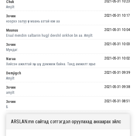
2021-05-31 10:23
Chuk
Amjilt
2021-05-31 10:17
Зочин
нээрээ залуу үе маань азтай юм аа
2021-05-31 10:04
Muunuu
Eruul mendiin salbariin hugjl devshil oirkhon bn aa. Amjilt.
2021-05-31 10:03
Зочин
Мундаг.
2021-05-31 10:02
Naraa
Хийсэн ажилтай хүн шүү.. дэмжиж байна. Танд амжилт хүсье
2021-05-31 09:39
Demjigch
Amjilt
2021-05-31 09:38
Зочин
amjilt
2021-05-31 08:51
Зочин
Б
ARSLAN.mn сайтад сэтгэгдэл оруулахад анхаарах зүйлс