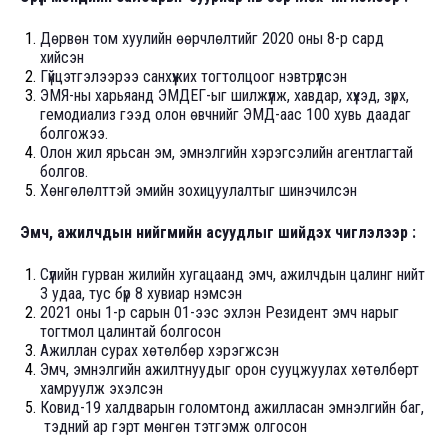
Дөрвөн том хуулийн өөрчлөлтийг 2020 оны 8-р сард
хийсэн
Гүйцэтгэлээрээ санхүүжих тогтолцоог нэвтрүүлсэн
ЭМЯ-ны харьяанд ЭМДЕГ-ыг шилжүүлж, хавдар, хүүхэд, зүрх,
гемодиализ гээд олон өвчнийг ЭМД-аас 100 хувь даадаг
болгожээ.
Олон жил ярьсан эм, эмнэлгийн хэрэгсэлийн агентлагтай
болгов.
Хөнгөлөлттэй эмийн зохицуулалтыг шинэчилсэн
Эмч, ажилчдын нийгмийн асуудлыг шийдэх чиглэлээр :
Сүүлийн гурван жилийн хугацаанд эмч, ажилчдын цалинг нийт
3 удаа, тус бүр 8 хувиар нэмсэн
2021 оны 1-р сарын 01-ээс эхлэн Резидент эмч нарыг
тогтмол цалинтай болгосон
Ажиллан сурах хөтөлбөр хэрэгжсэн
Эмч, эмнэлгийн ажилтнуудыг орон сууцжуулах хөтөлбөрт
хамруулж эхэлсэн
Ковид-19 халдварын голомтонд ажилласан эмнэлгийн баг,
тэдний ар гэрт мөнгөн тэтгэмж олгосон