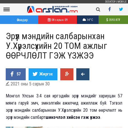
DESKTOP
|
MOBILE
Өнөөдөр
08 сарын 09
14°C
3593.87
₮
Эрүүл мэндийн салбарынхан
У.Хүрэлсүхийн 20 ТОМ ажлыг
ӨӨРЧЛӨЛТ ГЭЖ ҮЗЖЭЭ
57
Жиргэх
2021 оны 5 сарын 30

М
онгол Улсын 3.4 сая иргэдийн эрүүл мэндийг хариуцан 57
мянга гаруй эмч, эмнэлгийн ажилчид ажиллаж буй. Тэгвэл
эрүүл мэндийн салбарынхан У.Хүрэлсүхийн 20 том өөрчлөлт нь
эрүүл мэндийн салбарт
шинэчлэл хийсэн гэж үзжээ
.