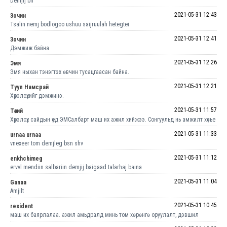
Demjij bn
2021-05-31 12:43
Зочин
Tsalin nemj bodlogoo ushuu saijruulah hetegtei
2021-05-31 12:41
Зочин
Дэмжиж байна
2021-05-31 12:26
Эмя
Эмя ныхан тэнэгтэх өвчин тусацгаасан байна.
2021-05-31 12:21
Туул Намсрай
Хүрэлсүхийг дэмжинэ.
2021-05-31 11:57
Төөгий
Хүрэлсүх сайдын үед ЭМСалбарт маш их ажил хийжээ. Сонгуульд нь амжилт хүсье
2021-05-31 11:33
urnaa urnaa
vnexeer tom demjleg bsn shv
2021-05-31 11:12
enkhchimeg
ervvl mendiin salbariin demjij baigaad talarhaj baina
2021-05-31 11:04
Ganaa
Amjilt
2021-05-31 10:45
resident
маш их баярлалаа. ажил амьдралд минь том хөрөнгө оруулалт, дэвшил