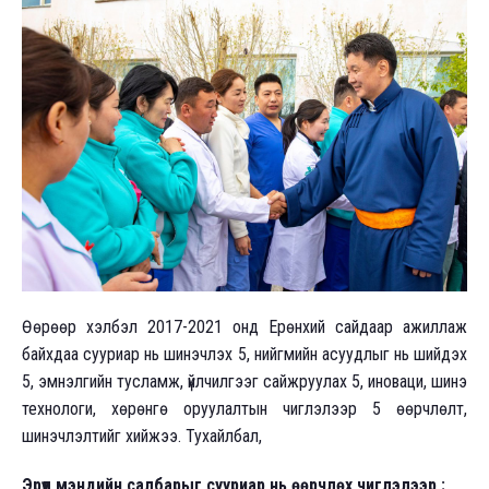
Өөрөөр хэлбэл 2017-2021 онд Ерөнхий сайдаар ажиллаж
байхдаа сууриар нь шинэчлэх 5, нийгмийн асуудлыг нь шийдэх
5, эмнэлгийн тусламж, үйлчилгээг сайжруулах 5, иноваци, шинэ
технологи, хөрөнгө оруулалтын чиглэлээр 5 өөрчлөлт,
шинэчлэлтийг хийжээ. Тухайлбал,
Эрүүл мэндийн салбарыг сууриар нь өөрчлөх чиглэлээр :