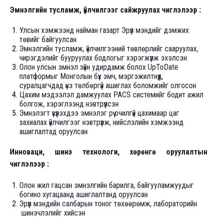
Эмнэлгийн тусламж, үйлчилгээг сайжруулах чиглэлээр :
Улсын хэмжээнд найман газарт Эрүүл мэндийг дэмжих
төвийг байгуулсан
Эмнэлгийн тусламж, үйлчилгээний төвлөрлийг сааруулах,
чирэгдэлийг бууруулах бодлогыг хэрэгжүүлж эхэлсэн
Олон улсын эмнэл зүйн удирдамж болох UpToDate
платформыг Монголын бүх эмч, мэргэжилтнүүд,
суралцагчдад үнэ төлбөргүй ашиглах боломжийг олгосон
Цахим мэдээлэл дамжуулах PACS системийг бодит ажил
болгож, хэрэглээнд нэвтрүүлсэн
Эмнэлэгт үзүүлэхдээ эмнэлэг рүү очилгүй цахимаар цаг
захиалах үйлчилгээг нэвтрүүлж, нийслэлийн хэмжээнд
ашиглалтад оруулсан
Инноваци, шинэ технологи, хөрөнгө оруулалтын
чиглэлээр :
Олон жил гацсан эмнэлгийн барилга, байгууламжуудыг
богино хугацаанд ашиглалтанд оруулсан
Эрүүл мэндийн салбарын тоног төхөөрөмж, лабораторийн
шинэчлэлийг хийсэн