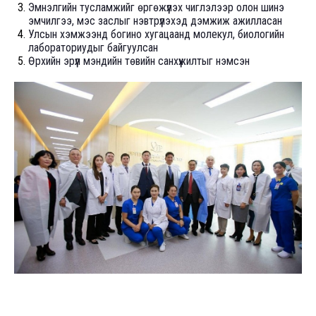
Эмнэлгийн тусламжийг өргөжүүлэх чиглэлээр олон шинэ
эмчилгээ, мэс заслыг нэвтрүүлэхэд дэмжиж ажилласан
Улсын хэмжээнд богино хугацаанд молекул, биологийн
лабораториудыг байгуулсан
Өрхийн эрүүл мэндийн төвийн санхүүжилтыг нэмсэн