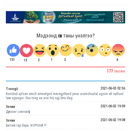
Мэдээнд өгөх таны үнэлгээ?
151
1
2
6
2
15
177
ЭМОЖИ
2021-06-03 02:56
Tseegii
Kovidod ajilsan emch emnelgiin meregjiltend ymar uramshuulal ugsiin eh nylhast
law uguugui. Iluu tsag aa arai hiij ugj bna dag
2021-06-02 19:09
Зочин
Дүлзэнг сонгохгүй
2021-06-02 19:08
Зочин
Битгий гар барь. КОРОНА !!!