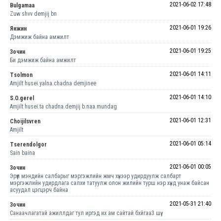
2021-06-02 17:48
Bulgamaa
Zuw shvv demjij bn
2021-06-01 19:26
Янжин
Дэмжиж байна амжилт
2021-06-01 19:25
Зочин
Би дэмжиж байна амжилт
2021-06-01 14:11
Tsolmon
Amjilt husei.yalna.chadna demjinee
2021-06-01 14:10
S.O.gerel
Amjilt husei.ta chadna.demjij b.naa.mundag
2021-06-01 12:31
Choijilsvren
Amjilt
2021-06-01 05:14
Tserendolgor
Sain baina
2021-06-01 00:05
Зочин
Эрүүл мэндийн салбарыг мэргэжлийн жмч хүнээр удирдуулж салбарт
мэргэжлийн удирдлага салхи татуулж олон жилийн турш нэр хүнд унаж байсан
асуудал цэгцэрч байна
2021-05-31 21:40
Зочин
Санаачлагатай ажиллдаг тул иргэд их ам сайтай бхйгаа3 шүү.