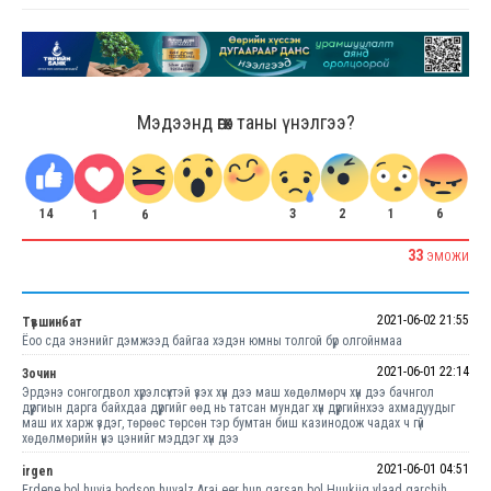
Мэдээнд өгөх таны үнэлгээ?
14
2
1
6
3
6
1
33
ЭМОЖИ
2021-06-02 21:55
Түвшинбат
Ёоо сда энэнийг дэмжээд байгаа хэдэн юмны толгой бүр олгойнмаа
2021-06-01 22:14
Зочин
Эрдэнэ сонгогдвол хүрэлсүхтэй үзэх хүн дээ маш хөдөлмөрч хүн дээ бачнгол
дүүргиын дарга байхдаа дүүргийг өөд нь татсан мундаг хүн дүүргийнхээ ахмадуудыг
маш их харж үздэг, төрөөс төрсөн тэр бумтан биш казинодож чадах ч гүй
хөдөлмөрийн үнэ цэнийг мэддэг хүн дээ
2021-06-01 04:51
irgen
Erdene bol huvia bodson huvalz.Arai eer hun garsan bol Huukiig ylaad garchih