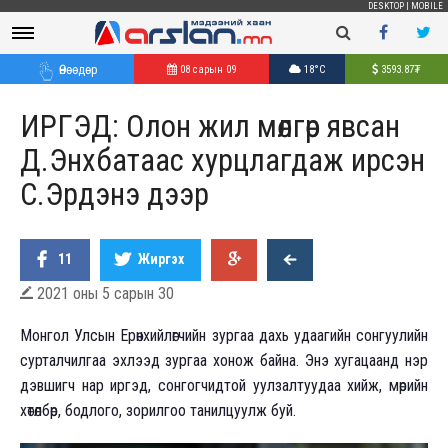
DESKTOP
|
MOBILE
Өнөөдөр
08 сарын 09
18°C
3593.87
₮
ИРГЭД: Олон жил мөлгөр явсан
Д.Энхбатаас хурцлагдаж ирсэн
С.Эрдэнэ дээр
11
Жиргэх
2021 оны 5 сарын 30

М
онгол Улсын Ерөнхийлөгчийн зургаа дахь удаагийн сонгуулийн
сурталчилгаа эхлээд зургаа хонож байна. Энэ хугацаанд нэр
дэвшигч нар иргэд, сонгогчидтой уулзалтуудаа хийж, мөрийн
хөтөлбөр, бодлого, зорилгоо танилцуулж буй.