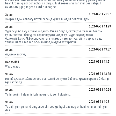
bsan Erdeniig songoh nohoi ch bhgui.Huukeesee ahiuhan mungee salgaj l
av.MANAN jujug ingeed uurd duusagee.
2021-05-31 21:37
Зочин
Хөөрхий дөө, саваагүй нохой саранд хуцахын адил болох нь дээ
2021-05-31 14:29
Зочин
Хурэлсух бол юу ч хийж чадахгуй.Санал бодол, сэтгэгдэл хэлсэн, бичсэн
хунийг зохион байгуулж хор найруулж чадах хун.Хурэлсухэд итгэж
болохгуй.Эхнэр Ч.Болорцэцэг гэгч нь ямар намтар туухтэй , ямар зан ааш
телевшилтэй талаар олон нийтэд мэдээлэх хэрэгтэй
2021-05-31 13:57
Зочин
Адилхан гарууд
2021-05-31 13:51
Bah Melhii
Waag waag
2021-05-31 13:28
Зочин
миний хувьд энхбатаас өөр сонголтгүй сонгууль байнөө. хүрэлсүх эрдэнэ 2 бол үл
бүтэх этгээдүүд
2021-05-31 10:54
Зочин
Yu hiiseniin halamjiin bvh mongiig idsen hulgaich...
2021-05-31 10:51
Зочин
Yadaj l yum yumand emgenee chireed guihgui bas neg er hunii chanar huih yum
daa