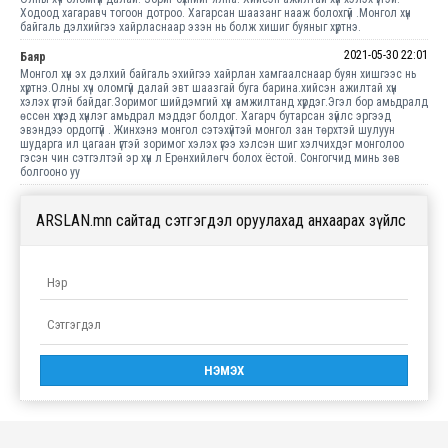
Ходоод хагаравч тогоон дотроо. Хагарсан шаазанг нааж болохгүй .Монгол хүн
байгаль дэлхийгээ хайрласнаар эзэн нь болж хишиг буяныг хүртнэ.
2021-05-30 22:01
Баяр
Монгол хүн эх дэлхий байгаль эхийгээ хайрлан хамгаалснаар буян хишгээс нь
хүртнэ.Олны хүч оломгүй далай эвт шаазгай буга барина.хийсэн ажилтай хүн
хэлэх үгтэй байдаг.Зоримог шийдэмгий хүн амжилтанд хүрдэг.Эгэл бор амьдралд
өссөн хүүхэд хүнлэг амьдрал мэддэг болдог. Хагарч бутарсан зүйлс эргээд
эвэндээ ордоггүй . Жинхэнэ монгол сэтэхүйтэй монгол зан төрхтэй шулуун
шударга ил цагаан үгтэй зоримог хэлэх үгээ хэлсэн шиг хэлчихдэг монголоо
гэсэн чин сэтгэлтэй эр хүн л Ерөнхийлөгч болох ёстой. Сонгогчид минь зөв
болгооно уу
ARSLAN.mn сайтад сэтгэгдэл оруулахад анхаарах зүйлс