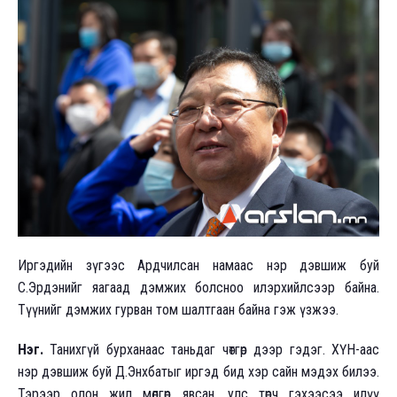
Иргэдийн зүгээс Ардчилсан намаас нэр дэвшиж буй
С.Эрдэнийг яагаад дэмжих болсноо илэрхийлсээр байна.
Түүнийг дэмжих гурван том шалтгаан байна гэж үзжээ.
Нэг.
Танихгүй бурханаас таньдаг чөтгөр дээр гэдэг. ХҮН-аас
нэр дэвшиж буй Д.Энхбатыг иргэд бид хэр сайн мэдэх билээ.
Тэрээр олон жил мөлгөр явсан, улс төрч гэхээсээ илүү