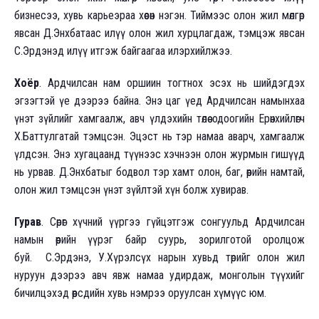
бизнесээ, хувь карьеэраа хөөсөн нэгэн. Тиймээс олон жил мөлгөр
явсан Д.Энхбатаас илүү олон жил хурцлагдаж, тэмцэж явсан
С.Эрдэнэд илүү итгэж байгаагаа илэрхийлжээ.
Хоёр
. Ардчилсан нам оршиин тогтнох эсэх нь шийдэгдэх
эгзэгтэй үе дээрээ байна. Энэ цаг үед Ардчилсан намынхаа
үнэт зүйлийг хамгаалж, авч үлдэхийн төлөө одоогийн Ерөнхийлөгч
Х.Баттулгатай тэмцсэн. Эцэст нь тэр намаа аварч, хамгаалж
үлдсэн. Энэ хугацаанд түүнээс хэчнээн олон журмын гишүүд
нь урвав. Д.Энхбатыг бодвол тэр хамт олон, баг, өөрийн намтай,
олон жил тэмцсэн үнэт зүйлтэй хүн болж хувирав.
Гурав
. Сөрөг хүчний үүргээ гүйцэтгэж сонгуульд Ардчилсан
намын өөрийн үүрэг байр суурь, зорилготой оролцож
буй. С.Эрдэнэ, У.Хүрэлсүх нарын хувьд төрийг олон жил
нуруун дээрээ авч явж намаа удирдаж, монголын түүхийг
бичилцэхэд өөрсдийн хувь нэмрээ оруулсан хүмүүс юм.