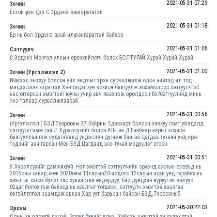
2021-05-31 07:29
Зочин
Ёстой үнэн дээ С.Эрдэнэ зангарагатай
2021-05-31 01:18
Зочин
Ер нь бол Эрдэнэ арай илүү зангарагтай байхоо
2021-05-31 01:06
Сэтгуулч
С.Эрдэнэ Монгол улсын еренхийлегч болох БОЛТУГАЙ.Хурай Хурай Хурай
2021-05-31 01:00
Зочин (Ургэлжлэл 2)
Иймээс энэхуу болсон уйл явдлыг эрэн сурвалжилж олон нийтэд ил тод
мэдээллэх хэрэгтэй.Хэн гэдэг хун зохион байгуулж зохимолоор сэтгуулч 50
нас еггерсен эмэгтэйг юуны учир авч явах гэж оролдсон бэ?Сэтгуулчид минь
энэ талаар сурвалжлаарай.
2021-05-31 00:56
Зочин
(Ургэлжлэл ) БЗД 7хорооны 37 байрны 5давхарт болсон энэхуу гэмт уйлдэлд
сэтгуулч эмэгтэй Л.Хурэлсухийг болон АН- ын Д.Ганбаяр нарыг зохион
байгуулсан гэж судалгаанд ундэслэн дугнэж байгаа.Цагдаа тухайн уед ирж
тэднийг авч гарсан.Мен БЗД Цагдаад энэ тухай мэдуулэг егсен.
2021-05-31 00:51
Зочин
У.Хурэлсухийг дэмжихгуй. Нэг эмэгтэй сэтгуулчийн эрхэнд ажлын ереенд нь
2015оны хавар, мен 2020оны 11сарын20-иодоос 12сарын эхэн уед гэрийнх нь
хаалгыг хэсэг булэг хар хувцастай ендердуу, бас дундхан нуруутай залуус
02цаг болох гэж байхад нь хаалгыг тогшиж , сэтгуулч эмэгтэй хаалгаа
онгойлготол заамдаж авсан.Хар уут барьсан байсан.БЗД, 7хорооны5
2021-05-30 22:03
Эрхэм
Олны хүч оломгүй далай. Зориг бүхнийг ялна. Хийсэн ажилтай хүн хэлэх үгтэй.