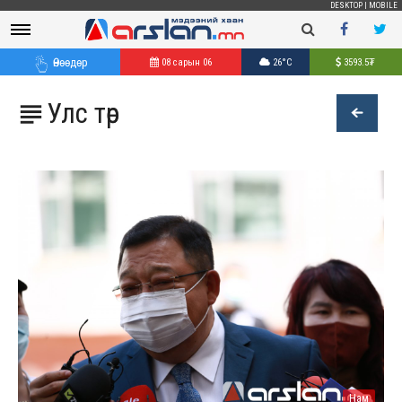
DESKTOP
|
MOBILE
Өнөөдөр
08 сарын 06
26°C
3593.5
₮
Улс төр

Нам