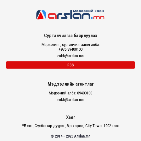
Сурталчилгаа байрлуулах
Маркетинг, сурталчилгааны алба:
+976 89400100
enkh@arslan.mn
RSS
Мэдээллийн агентлаг
Мэдээний алба: 89400100
enkh@arslan.mn
Хаяг
УБ хот, Сүхбаатар дүүрэг, 8-р хороо, City Tower 1902 тоот
© 2014 - 2026 Arslan.mn