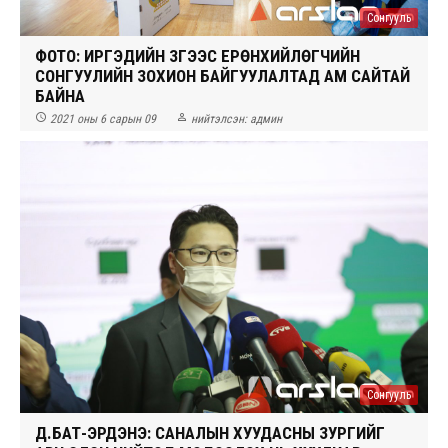
Сонгууль
ФОТО: ИРГЭДИЙН ЗҮГЭЭС ЕРӨНХИЙЛӨГЧИЙН
СОНГУУЛИЙН ЗОХИОН БАЙГУУЛАЛТАД АМ САЙТАЙ
БАЙНА


2021 оны 6 сарын 09
нийтэлсэн:
админ
Сонгууль
Д.БАТ-ЭРДЭНЭ: САНАЛЫН ХУУДАСНЫ ЗУРГИЙГ