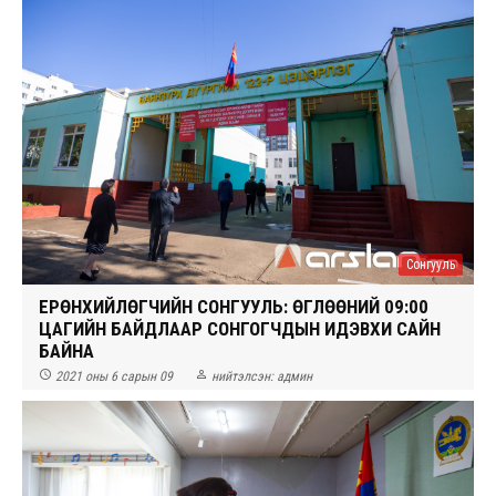
Сонгууль
ЕРӨНХИЙЛӨГЧИЙН СОНГУУЛЬ: ӨГЛӨӨНИЙ 09:00
ЦАГИЙН БАЙДЛААР СОНГОГЧДЫН ИДЭВХИ САЙН
БАЙНА


2021 оны 6 сарын 09
нийтэлсэн:
админ