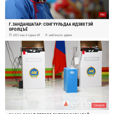
Уих
Г.ЗАНДАНШАТАР: СОНГУУЛЬДАА ИДЭВХТЭЙ
ОРОЛЦЪЁ


2021 оны 6 сарын 09
нийтэлсэн:
админ
Сонгууль