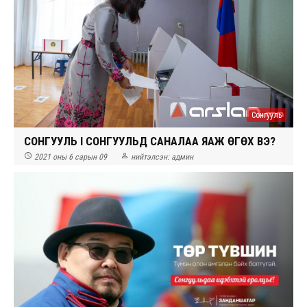
Сонгууль
СОНГУУЛЬ I СОНГУУЛЬД САНАЛАА ЯАЖ ӨГӨХ ВЭ?


2021 оны 6 сарын 09
нийтэлсэн:
админ