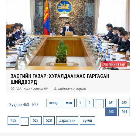
Засгийн газар
ЗАСГИЙН ГАЗАР: ХУРАЛДААНААС ГАРГАСАН
ШИЙДВЭРҮҮД


2021 оны 6 сарын 08
нийтэлсэн:
админ
эхэнд
өмнөх
1
2
461
462
...
Хуудас 463 - 528
463
464
465
527
528
дараагийн
сүүлд
..