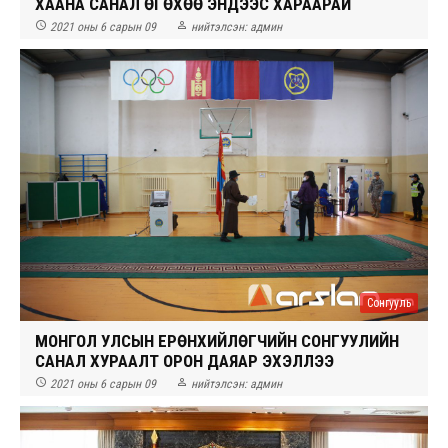
ХААНА САНАЛ ӨГӨХӨӨ ЭНДЭЭС ХАРААРАЙ


2021 оны 6 сарын 09
нийтэлсэн:
админ
Сонгууль
МОНГОЛ УЛСЫН ЕРӨНХИЙЛӨГЧИЙН СОНГУУЛИЙН
САНАЛ ХУРААЛТ ОРОН ДАЯАР ЭХЭЛЛЭЭ


2021 оны 6 сарын 09
нийтэлсэн:
админ