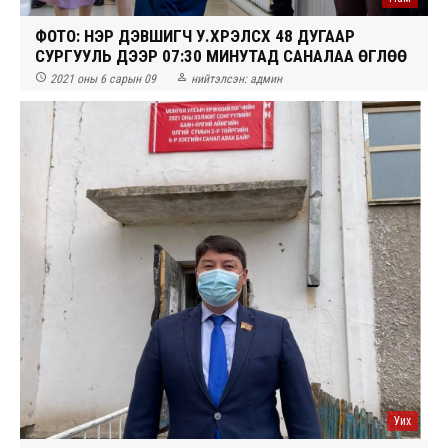
ФОТО: НЭР ДЭВШИГЧ У.ХҮРЭЛСҮХ 48 ДУГААР
СУРГУУЛЬ ДЭЭР 07:30 МИНУТАД САНАЛАА ӨГЛӨӨ


2021 оны 6 сарын 09
нийтэлсэн:
админ
Уих