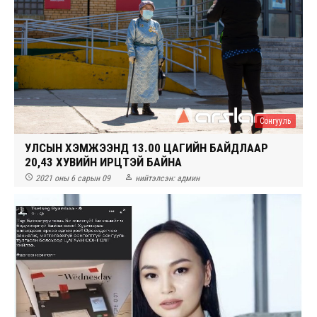
Сонгууль
УЛСЫН ХЭМЖЭЭНД 13.00 ЦАГИЙН БАЙДЛААР
20,43 ХУВИЙН ИРЦТЭЙ БАЙНА


2021 оны 6 сарын 09
нийтэлсэн:
админ