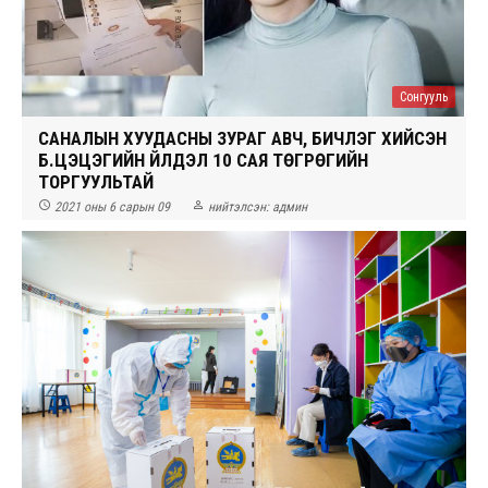
Сонгууль
САНАЛЫН ХУУДАСНЫ ЗУРАГ АВЧ, БИЧЛЭГ ХИЙСЭН
Б.ЦЭЦЭГИЙН ҮЙЛДЭЛ 10 САЯ ТӨГРӨГИЙН
ТОРГУУЛЬТАЙ


2021 оны 6 сарын 09
нийтэлсэн:
админ