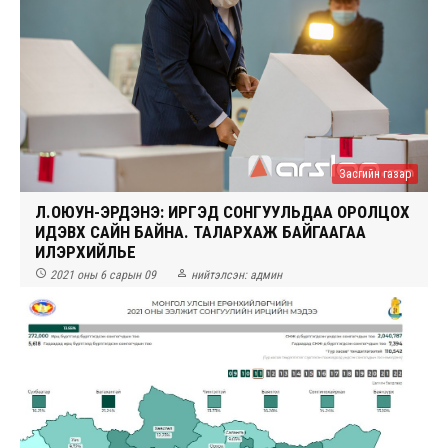
Засгийн газар
Л.ОЮУН-ЭРДЭНЭ: ИРГЭД СОНГУУЛЬДАА ОРОЛЦОХ
ИДЭВХ САЙН БАЙНА. ТАЛАРХАЖ БАЙГААГАА
ИЛЭРХИЙЛЬЕ


2021 оны 6 сарын 09
нийтэлсэн:
админ