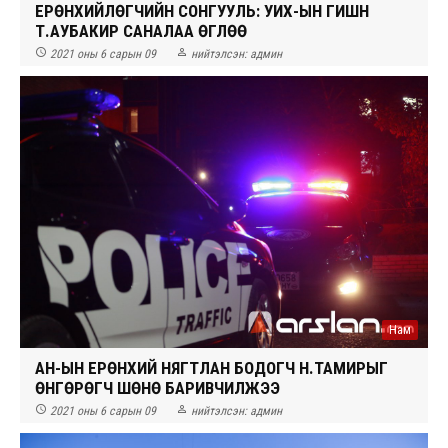
ЕРӨНХИЙЛӨГЧИЙН СОНГУУЛЬ: УИХ-ЫН ГИШҮҮН
Т.АУБАКИР САНАЛАА ӨГЛӨӨ


2021 оны 6 сарын 09
нийтэлсэн:
админ
Нам
АН-ЫН ЕРӨНХИЙ НЯГТЛАН БОДОГЧ Н.ТАМИРЫГ
ӨНГӨРӨГЧ ШӨНӨ БАРИВЧИЛЖЭЭ


2021 оны 6 сарын 09
нийтэлсэн:
админ