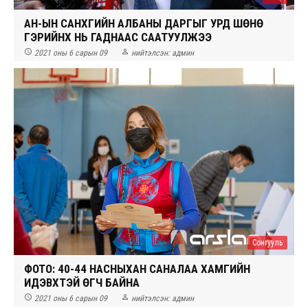
АН-ЫН САНХҮҮГИЙН АЛБАНЫ ДАРГЫГ УРД ШӨНӨ
ГЭРИЙНХ НЬ ГАДНААС СААТУУЛЖЭЭ


2021 оны 6 сарын 09
нийтэлсэн:
админ
Сонгууль
ФОТО: 40-44 НАСНЫХАН САНАЛАА ХАМГИЙН
ИДЭВХТЭЙ ӨГЧ БАЙНА


2021 оны 6 сарын 09
нийтэлсэн:
админ