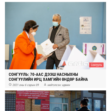
Сонгууль
СОНГУУЛЬ: 70-ААС ДЭЭШ НАСНЫХНЫ
СОНГУУЛИЙН ИРЦ ХАМГИЙН ӨНДӨР БАЙНА


2021 оны 6 сарын 09
нийтэлсэн:
админ