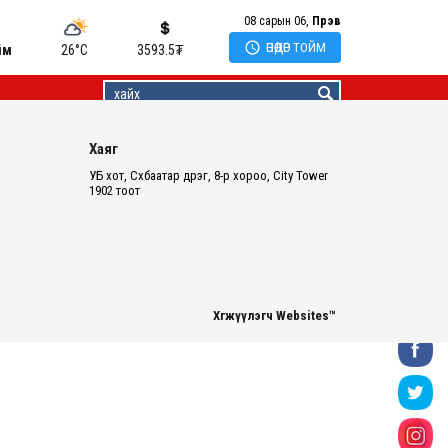
08 сарын 06,
Пүрэв

ӨНӨӨДӨР ТОЙМ
йм
26°C
3593.5
₮
Хаяг
УБ хот, Сүхбаатар дүүрэг, 8-р хороо, City Tower
1902 тоот
Хөгжүүлэгч Websites™