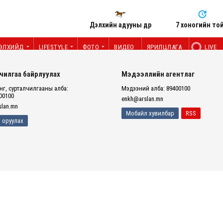
Дэлхийн адууны өдөр
7 хоногийн то
ЭЛХИЙД
LIFESTYLE
ФОТО
ВИДЕО
ЯРИЛЦЛАГА
LIVE
чилгаа байрлуулах
Мэдээллийн агентлаг
г, сурталчилгааны алба:
Мэдээний алба: 89400100
00100
enkh@arslan.mn
lan.mn
Мобайл хувилбар
RSS
 оруулах