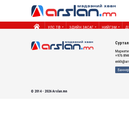
УЛС ТӨР
ЭДИЙН ЗАСАГ
НИЙГЭМ
Д
Суртал
Маркетин
+976 894
enkh@ars
Баннер
© 2014 - 2026 Arslan.mn