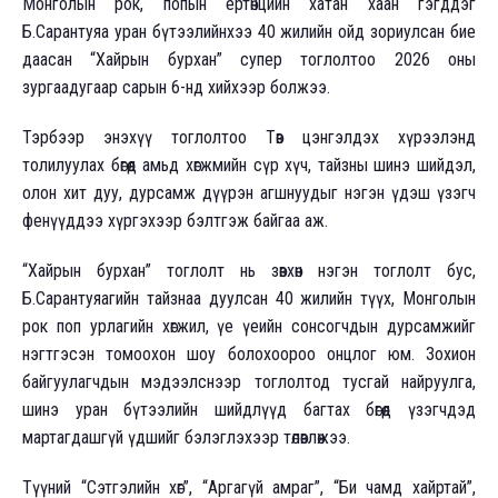
Монголын рок, попын ертөнцийн хатан хаан гэгддэг
Б.Сарантуяа уран бүтээлийнхээ 40 жилийн ойд зориулсан бие
даасан “Хайрын бурхан” супер тоглолтоо 2026 оны
зургаадугаар сарын 6-нд хийхээр болжээ.
Тэрбээр энэхүү тоглолтоо Төв цэнгэлдэх хүрээлэнд
толилуулах бөгөөд амьд хөгжмийн сүр хүч, тайзны шинэ шийдэл,
олон хит дуу, дурсамж дүүрэн агшнуудыг нэгэн үдэш үзэгч
фенүүддээ хүргэхээр бэлтгэж байгаа аж.
“Хайрын бурхан” тоглолт нь зөвхөн нэгэн тоглолт бус,
Б.Сарантуяагийн тайзнаа дуулсан 40 жилийн түүх, Монголын
рок поп урлагийн хөгжил, үе үеийн сонсогчдын дурсамжийг
нэгтгэсэн томоохон шоу болохоороо онцлог юм. Зохион
байгуулагчдын мэдээлснээр тоглолтод тусгай найруулга,
шинэ уран бүтээлийн шийдлүүд багтах бөгөөд үзэгчдэд
мартагдашгүй үдшийг бэлэглэхээр төлөвлөжээ.
Түүний “Сэтгэлийн хөг”, “Аргагүй амраг”, “Би чамд хайртай”,