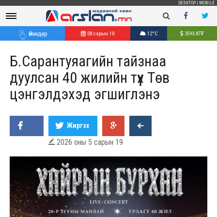
DESKTOP
|
MOBILE
Өнөөдөр
08 сарын 10
12°C
3593.87
₮
Б.Сарантуяагийн тайзнаа
дуулсан 40 жилийн түүх Төв
цэнгэлдэхэд эгшиглэнэ
Жиргэх
2026 оны 5 сарын 19
