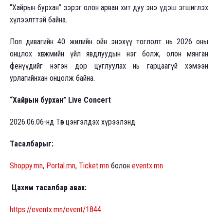
“Хайрын бурхан” зэрэг олон арван хит дуу энэ үдэш эгшиглэх
хүлээлттэй байна.
Поп дивагийн 40 жилийн ойн энэхүү тоглолт нь 2026 оны
онцлох хөгжмийн үйл явдлуудын нэг болж, олон мянган
фенүүдийг нэгэн дор цуглуулах нь гарцаагүй хэмээн
урлагийнхан онцолж байна.
“Хайрын бурхан” Live Concert
2026.06.06-нд Төв цэнгэлдэх хүрээлэнд
Тасалбарыг:
Shoppy.mn
,
Portal.mn
,
Ticket.mn
болон
eventx.mn
Цахим тасалбар авах:
https://eventx.mn/event/1844