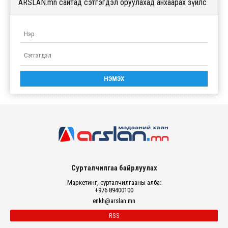
ARSLAN.mn сайтад сэтгэгдэл оруулахад анхаарах зүйлс
Сурталчилгаа байрлуулах
Маркетинг, сурталчилгааны алба:
+976 89400100
enkh@arslan.mn
RSS