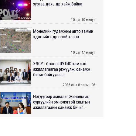
зургаа дахь өдрөө хайж байна
10 цаг 10 минут
Монелийн гудамжны авто замын
хөдөлгөөнийг өнөөдөр орой хаана
10 цаг 47 минут
ХӨСҮТ болон ШУТИС хамтын
ажиллагаагаа өргөжүүлж, санамж
бичиг байгууллаа
2026 оны 8 сарын 06
Нэгдүгээр эмнэлэг Жинаны их
сургуулийн эмнэлэгтэй хамтын
ажиллагааны санамж бичиг...
2026 оны 8 сарын 06
Нийслэлийн ИТХ-аар “Сэлбэ
ухаалаг хот”, агаарын бохирдол