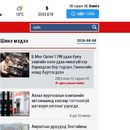
08 сарын 08,
Бямба

ӨНӨӨДӨР ТОЙМ
м
18°C
3593.87
₮
Шинэ мэдээ
2026-08-08
Б.Мөнx-Оргил 1748 удаа буюу
xамгийн олон удаа өнжилгүйгээр
барилдсан бөxөөр тодорч, Гиннесийн
номд бүртгэгдлээ
2025 оны 12 сарын 01
Яг одоо уншиж байна
Аялал жуулчлалын компанийн
автомашинд хязгаар тогтоолгүй
шатахуун олгохыг үүрэгдл...
8 цаг 50 минут
Амралтын өдрүүдэд Энхтайвны