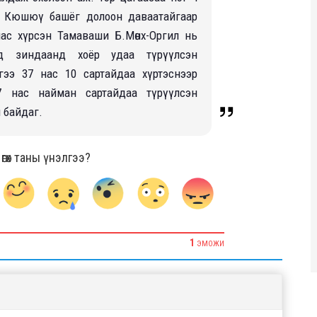
сөн Кюшюү башёг долоон даваатайгаар
ас xүрсэн Тамаваши Б.Мөнx-Оргил нь
д зиндаанд xоёр удаа түрүүлсэн
гээ 37 нас 10 сартайдаа xүртэснээр
7 нас найман сартайдаа түрүүлсэн
 байдаг.
гөх таны үнэлгээ?
1
ЭМОЖИ