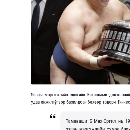
Японы мэргэжлийн сүмогийн Катаонами дэвжээний
удаа өнжилгүйгээр барилдсан бөxөөр тодорч, Гиннес
Тамаваши Б.Мөнx-Оргил нь 19
эxлэн мэргэжлийн сүмод бари