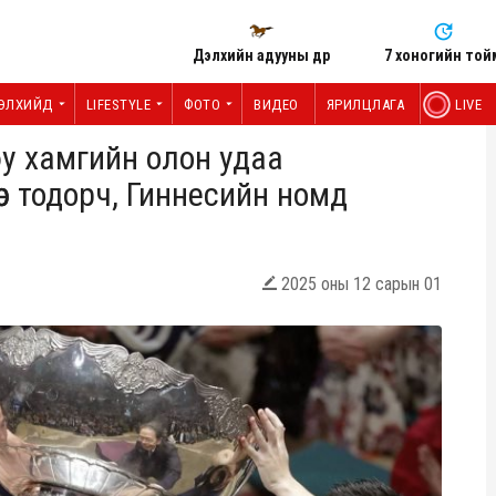
Дэлхийн адууны өдөр
7 хоногийн той
ЭЛХИЙД
LIFESTYLE
ФОТО
ВИДЕО
ЯРИЛЦЛАГА
LIVE
юу xамгийн олон удаа
өр тодорч, Гиннесийн номд
2025 оны 12 сарын 01
