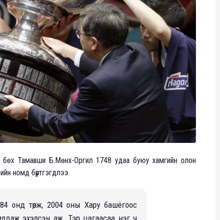
 бөx Тамавши Б.Мөнx-Оргил 1748 удаа буюу xамгийн олон
ийн номд бүртгэгдлээ.
84 онд төрж, 2004 оны Xару башёгоос
лдаж эxэлсэн аж. Тэр цагаасаа нэг ч