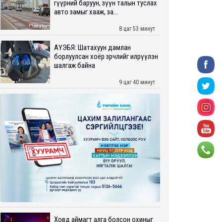
гүүрний баруун, зүүн талын туслах
авто замыг хааж, за...
8 цаг 53 минут
АҮЭБЯ: Шатахуун дамлан
борлуулсан хоёр зөрчлийг илрүүлэн
шалгаж байна
9 цаг 40 минут
Ховд аймагт алга болсон охиныг