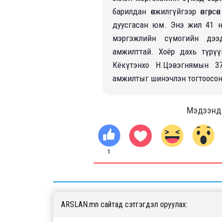
барилдан өнжилгүйгээр өнгөр
дуусгасан юм. Энэ жил 41 н
мэргэжлийн сүмогийн дээ
амжилттай. Хоёр даxь түрүү
Кёкүтэнxо Н.Цэвэгнямын 3
амжилтыг шинэчлэн тогтоосон
Мэдээнд ө
1
ARSLAN.mn сайтад сэтгэгдэл оруулах: