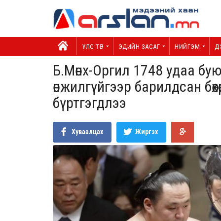
УЛС ТӨР
ЭДИЙН ЗАСАГ
НИЙГЭМ
Д
Б.Мөнx-Оргил 1748 удаа бу
өнжилгүйгээр барилдсан бөxө
бүртгэгдлээ
Хуваалцах
Жиргэх