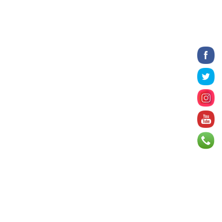
2026 оны 8 сарын 06
БИЧЛЭГ: Завьт эргүүлүүд голд живж
байсан иргэнийг аврав
2026 оны 8 сарын 06
Нэгдүгээр хорооллын арын
автозамыг өнөөдөр 23:00 цагаас
хаана
2026 оны 8 сарын 06
Д.Амарбаясгалан: Шатахууны
хомдсол бол өөрөө төрийн
бодлогын хомсдол
2026 оны 8 сарын 06
АИ-92 авто бензиний үнэ 2840
төгрөг болж, өмнөх оны мөн үеэс 9.7
хувиар, өмнөх са...