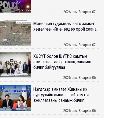
2026 оны 8 сарын 07
Монелийн гудамжны авто замын
хөдөлгөөнийг өнөөдөр орой хаана
2026 оны 8 сарын 07
ХӨСҮТ болон ШУТИС хамтын
ажиллагаагаа өргөжүүлж, санамж
бичиг байгууллаа
2026 оны 8 сарын 06
Нэгдүгээр эмнэлэг Жинаны их
сургуулийн эмнэлэгтэй хамтын
ажиллагааны санамж бичиг...
2026 оны 8 сарын 06
Нийслэлийн ИТХ-аар “Сэлбэ
ухаалаг хот”, агаарын бохирдол
зэрэг асуудлыг хэлэлцэж ...