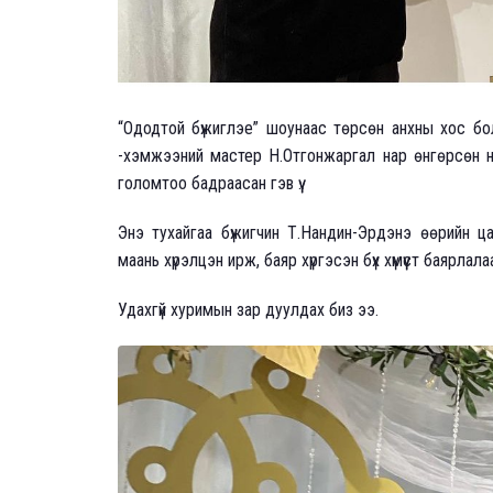
“Ододтой бүжиглэе” шоунаас төрсөн анхны хос бол
-хэмжээний мастер Н.Отгонжаргал нар өнгөрсөн 
голомтоо бадраасан гэв үү.
Энэ тухайгаа бүжигчин Т.Нандин-Эрдэнэ өөрийн ц
маань хүрэлцэн ирж, баяр хүргэсэн бүх хүмүүст баярлал
Удахгүй хуримын зар дуулдах биз ээ.