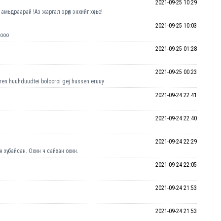
2021-09-25 10:29
ьдраарай !Аз жаргал эрүүл энхийг хүсье!
2021-09-25 10:03
дооо
2021-09-25 01:28
2021-09-25 00:23
ren huuhduudtei bolooroi gej hussen eruuy
2021-09-24 22:41
2021-09-24 22:40
2021-09-24 22:29
хүү байсан. Охин ч сайхан охин.
2021-09-24 22:05
2021-09-24 21:53
2021-09-24 21:53