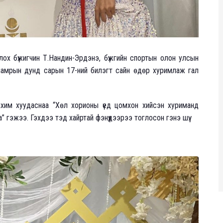
ох бүжигчин Т.Нандин-Эрдэнэ, бүжгийн спортын олон улсын
намрын дунд сарын 17-ний билэгт сайн өдөр хуримлаж гал
ахим хуудаснаа “Хөл хорионы үед цомхон хийсэн хуриманд
аа” гэжээ. Гэхдээ тэд хайртай фэнүүдээрээ тоглосон гэнэ шүү.