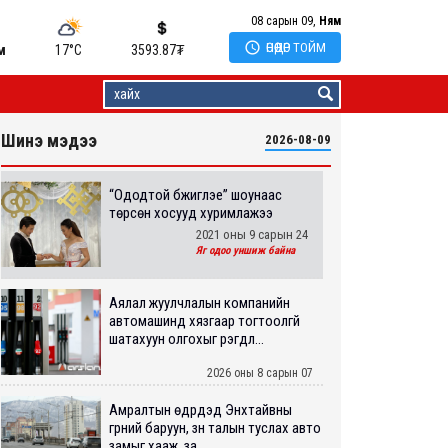
08 сарын 09,
Ням

ӨНӨӨДӨР ТОЙМ
м
17°C
3593.87
₮
Шинэ мэдээ
2026-08-09
“Ододтой бүжиглэе” шоунаас
төрсөн хосууд хуримлажээ
2021 оны 9 сарын 24
Яг одоо уншиж байна
Аялал жуулчлалын компанийн
автомашинд хязгаар тогтоолгүй
шатахуун олгохыг үүрэгдл...
2026 оны 8 сарын 07
Амралтын өдрүүдэд Энхтайвны
гүүрний баруун, зүүн талын туслах авто
замыг хааж, за...