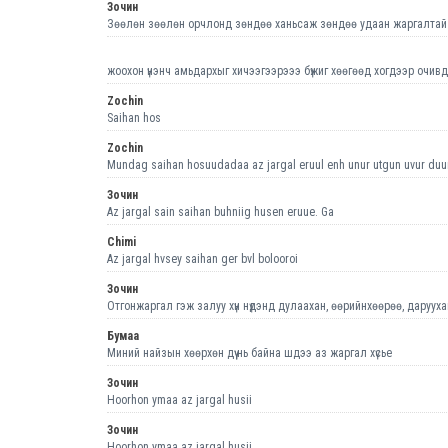
Зочин
Зөөлөн зөөлөн орчлонд зөндөө ханьсаж зөндөө удаан жаргалтай ам
жоохон үнэнч амьдархыг хичээгээрэээ бүжиг хөөгөөд хогдээр очив
Zochin
Saihan hos
Zochin
Mundag saihan hosuudadaa az jargal eruul enh unur utgun uvur duu
Зочин
Az jargal sain saihan buhniig husen eruue. Ga
Chimi
Az jargal hvsey saihan ger bvl bolooroi
Зочин
Отгонжаргал гэж залуу хүн нүдэнд дулаахан, өөрийнхөөрөө, даруухан 
Бумаа
Миний найзын хөөрхөн дүү нь байна шдээ аз жаргал хүсье
Зочин
Hoorhon ymaa az jargal husii
Зочин
Hoorhon ymaa az jargal husii