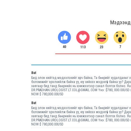
Мэдээнд ө
40
7
23
113
Bat
Бид олон нийтэд мэдээлэхийг хүсч байна; Та бөөрийг худалдахыг х
боломжийг эрэлхийлж байна уу, юу хийхээ мэдэхгүй байна уу? Д
хаягаар бид танд бөөрнийх нь хэмжээгээр санал болгох болно. Я
DR.PRADHAN.UROLOGIST.LT.COL@GMAIL.COM Yнэ: $780, 000.00USD 
NOW $ 780,000.00USD
Bat
Бид олон нийтэд мэдээлэхийг хүсч байна; Та бөөрийг худалдахыг х
боломжийг эрэлхийлж байна уу, юу хийхээ мэдэхгүй байна уу? Д
хаягаар бид танд бөөрнийх нь хэмжээгээр санал болгох болно. Я
DR.PRADHAN.UROLOGIST.LT.COL@GMAIL.COM Yнэ: $780, 000.00USD 
NOW $ 780,000.00USD