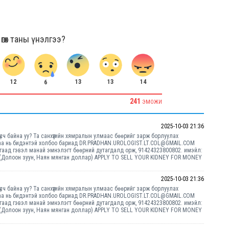
гөх таны үнэлгээ?
12
13
13
14
6
241
ЭМОЖИ
2025-10-03 21:36
үсч байна уу? Та санхүүгийн хямралын улмаас бөөрийг зарж борлуулах
араа нь бидэнтэй холбоо бариад DR.PRADHAN.UROLOGIST.LT.COL@GMAIL.COM
агаад гэвэл манай эмнэлэгт бөөрний дутагдалд орж, 91424323800802. имэйл:
(Долоон зуун, Наян мянган доллар) APPLY TO SELL YOUR KIDNEY FOR MONEY
2025-10-03 21:36
үсч байна уу? Та санхүүгийн хямралын улмаас бөөрийг зарж борлуулах
араа нь бидэнтэй холбоо бариад DR.PRADHAN.UROLOGIST.LT.COL@GMAIL.COM
агаад гэвэл манай эмнэлэгт бөөрний дутагдалд орж, 91424323800802. имэйл:
(Долоон зуун, Наян мянган доллар) APPLY TO SELL YOUR KIDNEY FOR MONEY