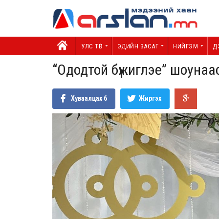
УЛС ТӨР
ЭДИЙН ЗАСАГ
НИЙГЭМ
Д
“Ододтой бүжиглэе” шоунаа
Хуваалцах
6
Жиргэх