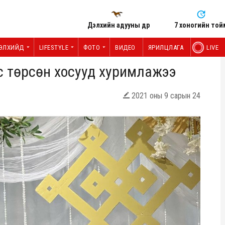
Дэлхийн адууны өдөр
7 хоногийн той
ЭЛХИЙД
LIFESTYLE
ФОТО
ВИДЕО
ЯРИЛЦЛАГА
LIVE
с төрсөн хосууд хуримлажээ
2021 оны 9 сарын 24
