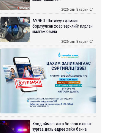
2026 оны 8 сарын 07
АҮЭБЯ: Шатахуун дамлан
борлуулсан хоёр зөрчлийг илрүүлэн
шалгаж байна
2026 оны 8 сарын 07
Ховд аймагт алга болсон охиныг
зургаа дахь өдрөө хайж байна