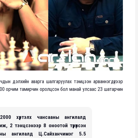
чдын дэлхийн аварга шалгаруулах тэмцээн арваннэгдүгээр
300 орчим тамирчин оролцсон бол манай улсаас 23 шатарчин
 2000 хүртэлх чансааны ангилалд
иж, 2 тэнцсэнээр 8 оноотой түрүүлсэн
аны ангилалд Ц.Сайханчимэг 5.5