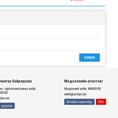
ЭМОЖИ
чилгаа байрлуулах
Мэдээллийн агентлаг
г, сурталчилгааны алба:
Мэдээний алба: 89400100
00100
enkh@arslan.mn
lan.mn
Мобайл хувилбар
RSS
 оруулах