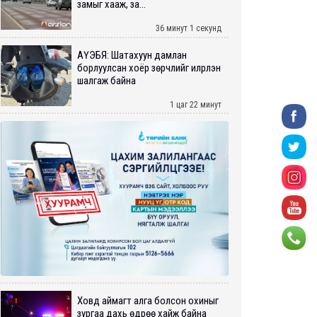
замыг хааж, за...
36 минут 1 секунд
АҮЭБЯ: Шатахуун дамлан
борлуулсан хоёр зөрчлийг илрүүлэн
шалгаж байна
1 цаг 22 минут
Ховд аймагт алга болсон охиныг
зургаа дахь өдрөө хайж байна