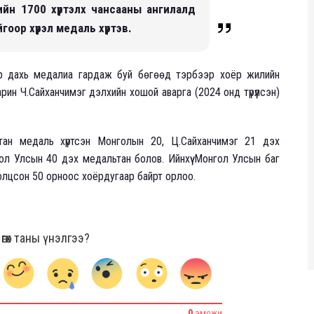
дийн 1700 хүртэлх чансааны ангилалд
оор хүрэл медаль хүртэв.
р дахь медалиа гардаж буй бөгөөд тэрбээр хоёр жилийн
рин Ч.Сайханчимэг дэлхийн хошой аварга (2024 онд түрүүлсэн)
тан медаль хүртсэн Монголын 20, Ц.Сайханчимэг 21 дэх
л Улсын 40 дэх медальтан болов. Ийнхүү Монгол Улсын баг
ролцсон 50 орноос хоёрдугаар байрт орлоо.
гөх таны үнэлгээ?
0