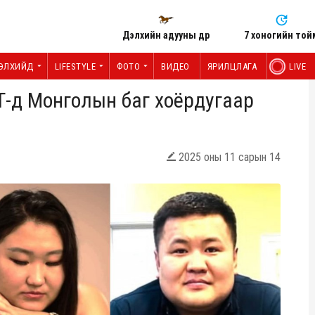
Дэлхийн адууны өдөр
7 хоногийн той
ЭЛХИЙД
LIFESTYLE
ФОТО
ВИДЕО
ЯРИЛЦЛАГА
LIVE
-д Монголын баг хоёрдугаар
2025 оны 11 сарын 14
