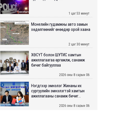
1 цаг 53 минут
Монелийн гудамжны авто замын
хөдөлгөөнийг өнөөдөр орой хаана
2 цаг 30 минут
ХӨСҮТ болон ШУТИС хамтын
ажиллагаагаа өргөжүүлж, санамж
бичиг байгууллаа
2026 оны 8 сарын 06
Нэгдүгээр эмнэлэг Жинаны их
сургуулийн эмнэлэгтэй хамтын
ажиллагааны санамж бичиг...
2026 оны 8 сарын 06
Нийслэлийн ИТХ-аар “Сэлбэ
ухаалаг хот”, агаарын бохирдол
зэрэг асуудлыг хэлэлцэж ...