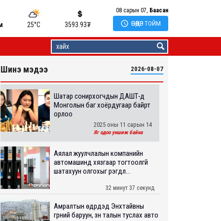
08 сарын 07,
Баасан

ӨНӨӨДӨР ТОЙМ
м
25°C
3593.93
₮
Шинэ мэдээ
2026-08-07
Шатар сонирхогчдын ДАШТ-д
Монголын баг хоёрдугаар байрт
орлоо
2025 оны 11 сарын 14
Яг одоо уншиж байна
Аялал жуулчлалын компанийн
автомашинд хязгаар тогтоолгүй
шатахуун олгохыг үүрэгдл...
32 минут 37 секунд
Амралтын өдрүүдэд Энхтайвны
гүүрний баруун, зүүн талын туслах авто