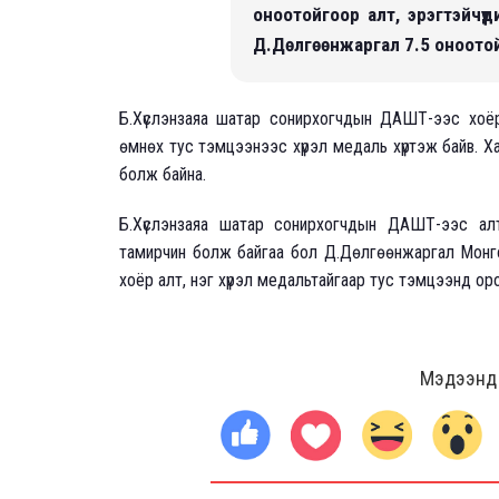
оноотойгоор алт, эрэгтэйчүү
Д.Дөлгөөнжаргал 7.5 оноотойг
Б.Хүслэнзаяа шатар сонирхогчдын ДАШТ-ээс хоё
өмнөх тус тэмцээнээс хүрэл медаль хүртэж байв. Ха
болж байна.
Б.Хүслэнзаяа шатар сонирхогчдын ДАШТ-ээс ал
тамирчин болж байгаа бол Д.Дөлгөөнжаргал Монго
хоёр алт, нэг хүрэл медальтайгаар тус тэмцээнд о
Мэдээнд ө