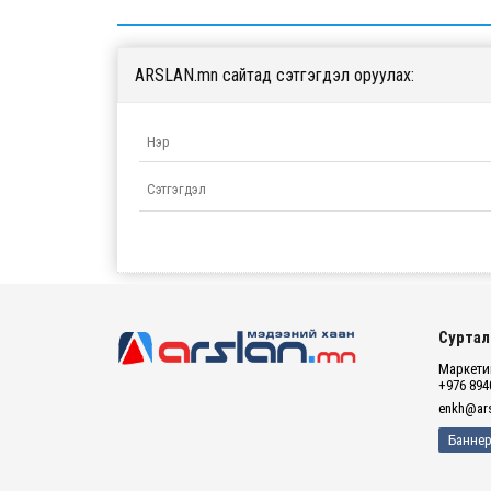
ARSLAN.mn сайтад сэтгэгдэл оруулах:
Суртал
Маркетин
+976 894
enkh@ars
Баннер