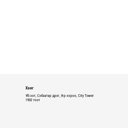
2026 оны 8 сарын 06
БИЧЛЭГ: Завьт эргүүлүүд голд живж
байсан иргэнийг аврав
2026 оны 8 сарын 06
Нэгдүгээр хорооллын арын
автозамыг өнөөдөр 23:00 цагаас
хаана
2026 оны 8 сарын 06
Д.Амарбаясгалан: Шатахууны
хомдсол бол өөрөө төрийн
Хаяг
бодлогын хомсдол
УБ хот, Сүхбаатар дүүрэг, 8-р хороо, City Tower
1902 тоот
2026 оны 8 сарын 06
АИ-92 авто бензиний үнэ 2840
төгрөг болж, өмнөх оны мөн үеэс 9.7
хувиар, өмнөх са...