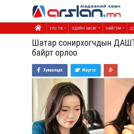
УЛС ТӨР
ЭДИЙН ЗАСАГ
НИЙГЭМ
Д
Шатар сонирхогчдын ДАШТ
байрт орлоо
Хуваалцах
Жиргэх