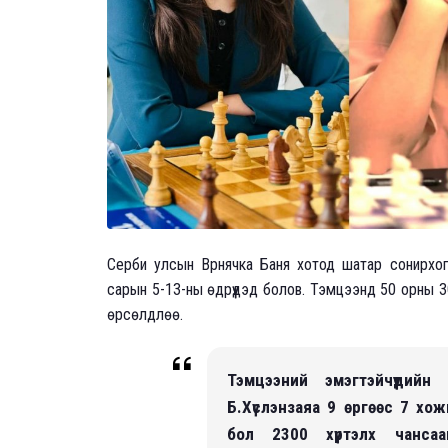
Серби улсын Врнячка Баня хотод шатар сонирхог
сарын 5-13-ны өдрүүдэд болов. Тэмцээнд 50 орны 
өрсөлдлөө.
Тэмцээний эмэгтэйчүүдийн
Б.Хүслэнзаяа 9 өргөөс 7 хож
бол 2300 хүртэлх чанса