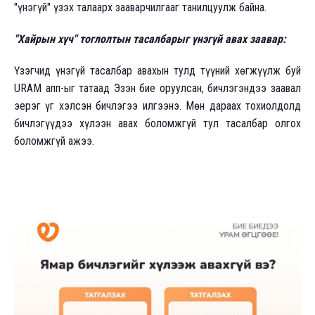
"үнэгүй" үзэх талаарх зааварчилгааг танилцуулж байна.
"Хайрын хүч" тоглолтын тасалбарыг үнэгүй авах заавар:
Үзэгчид үнэгүй тасалбар авахын тулд түүний хөгжүүлж буй
URAM апп-ыг татаад Эзэн бие оруулсан, бичлэгэндээ заавал
эерэг үг хэлсэн бичлэгээ илгээнэ. Мөн дараах тохиолдолд
бичлэгүүдээ хүлээн авах боломжгүй тул тасалбар олгох
боломжгүй ажээ.