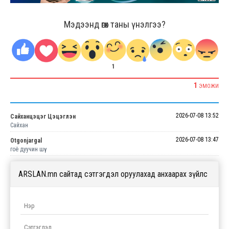
Мэдээнд өгөх таны үнэлгээ?
1
1
ЭМОЖИ
2026-07-08 13:52
Сайханцэцэг Цэцэглэн
Сайхан
2026-07-08 13:47
Otgonjargal
гоё дуучин шүү
ARSLAN.mn сайтад сэтгэгдэл оруулахад анхаарах зүйлс