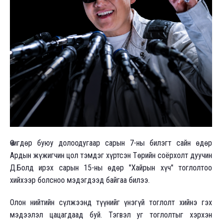
Өчигдөр буюу долоодугаар сарын 7-ны билэгт сайн өдөр
Ардын жүжигчин цол тэмдэг хүртсэн Төрийн соёрхолт дуучин
Д.Болд ирэх сарын 15-ны өдөр "Хайрын хүч" тоглолтоо
хийхээр болсноо мэдэгдээд байгаа билээ.
Олон нийтийн сүлжээнд түүнийг үнэгүй тоглолт хийнэ гэх
мэдээлэл цацагдаад буй. Тэгвэл уг тоглолтыг хэрхэн