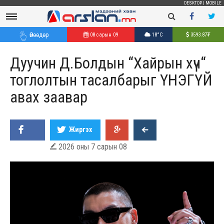
DESKTOP
|
MOBILE
Өнөөдөр
08 сарын 09
18°C
3593.87
₮
Дуучин Д.Болдын “Хайрын хүч“
тоглолтын тасалбарыг ҮНЭГҮЙ
авах заавар
Жиргэх
2026 оны 7 сарын 08
