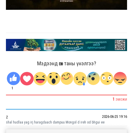
Мэдээнд өгөх таны үнэлгээ?
1
1
ЭМОЖИ
2026-06-25 19:16
Z
shal hudlaa yag irj haragdaach dampuu Mongol d ireh od bhgui ee