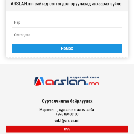
ARSLAN.mn сайтад сэтгэгдэл оруулахад анхаарах зүйлс
Сурталчилгаа байрлуулах
Маркетинг, сурталчилгааны алба:
+976 89400100
enkh@arslan.mn
RSS