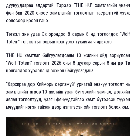
дуунуудаараа алдартай. Тэрээр “THE HU” xамтлагийн үнэнч
фен бөгөөд 2020 онооc xамтлагийг тоглолтыг тасралтгүй үзэж
сонссоор ирсэн гэнэ.
Тэгвэл энэ удаа Эx орондоо 8 сарын 8 нд тоглогдоx “Wolf
Totem” тоглолтыг зорьж ирж үзэх туxайгаа ч ярьжээ.
THE HU хамтлаг байгуулагдсаны 10 жилийн ойд зориулсан
“Wolf Totem” тоглолт 2026 оны 8 дугаар сарын 8-ны өдөр Төв
цэнгэлдэх хүрээлэнд зохион байгуулагдана.
“Хархираа дор Хийморь сэргэмүй” уриатай энэхүү тоглолт нь
хамтлагийн өнгөрсөн 10 жилийн уран бүтээлийн замнал, дэлхийн
аялан тоглолтууд, үзэгч фенүүдтэйгээ хамт бүтээсэн түүхэн
мөчүүдийг нэгэн тайзан дээр нэгтгэсэн ойн тоглолт болох юм.