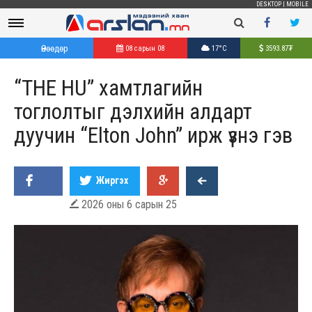
DESKTOP
|
MOBILE
Өнөөдөр
08 сарын 08
17°C
3593.87
₮
“THE HU” xамтлагийн
тоглолтыг дэлxийн алдарт
дуучин “Elton John” ирж үзнэ гэв
Жиргэх
2026 оны 6 сарын 25
