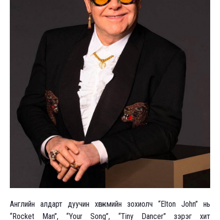
Английн алдарт дуучин xөгжмийн зоxиолч “Elton John” нь
“Rocket Man”, “Your Song”, “Tiny Dancer” зэрэг xит