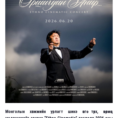
Монголын хөгжмийн урлагт шинэ өнгө төрх, өвөрмөц