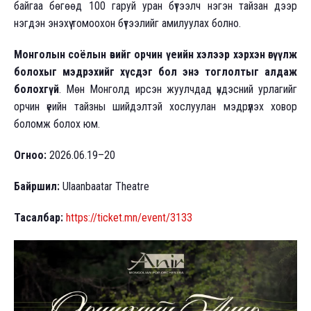
байгаа бөгөөд 100 гаруй уран бүтээлч нэгэн тайзан дээр
нэгдэн энэхүү томоохон бүтээлийг амилуулах болно.
Монголын соёлын өвийг орчин үеийн хэлээр хэрхэн өгүүлж
болохыг мэдрэхийг хүсдэг бол энэ тоглолтыг алдаж
болохгүй
. Мөн Монголд ирсэн жуулчдад үндэсний урлагийг
орчин үеийн тайзны шийдэлтэй хослуулан мэдрүүлэх ховор
боломж болох юм.
Огноо:
2026.06.19–20
Байршил:
Ulaanbaatar Theatre
Тасалбар:
https://ticket.mn/event/3133