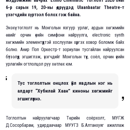
мэдрэмжийг авчрах “Ethno Cinematic” тоглолт 2026 оны
6-р сарын 19, 20-ны өдрүүдэд Ulaanbaatar Theatre-т
үзэгчдийн хүртээл болох гэж байна.
Энэхүү тоглолт нь Монголын язгуур урлаг, ардын хөгжмийн
өвийг орчин үеийн симфони найруулга, electronic synth
хөгжмийн элементүүдтэй хослуулан хүргэх ховор боломж байх
болно. Анир Поп Оркестр-т зориулан тусгайлан найруулсан
бүтээлүүд эгшиглэж, үзэгчдийг Монголын түүх, соёл, орчин үеийн
урлагийн огтлолцол руу хөтлөх юм.
Тус тоглолтын онцлох үйл явдлын нэг нь
алдарт “Хубилай Хаан” киноны хөгжмийг
эгшиглүүлнэ.
Тоглолтын найруулагчаар Төрийн соёрхолт, МУГЖ
Д.Сосорбарам, удирдаачаар МУУГЗ Б.Алтанхуяг ажиллаж