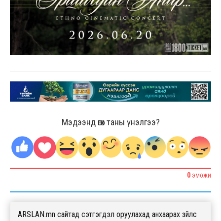
Мэдээнд өгөх таны үнэлгээ?
0
ЭМОЖИ
ARSLAN.mn сайтад сэтгэгдэл оруулахад анхаарах зүйлс