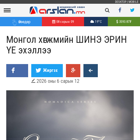
DESKTOP
|
MOBILE
Өнөөдөр
08 сарын 09
19°C
3593.87
₮
Монгол хөгжмийн ШИНЭ ЭРИН
ҮЕ эхэллээ
Жиргэх
2026 оны 6 сарын 12
