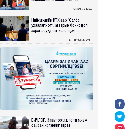
6 цагийн өмнө
Нийслэлийн ИТХ-аар “Сэлбэ
ухаалаг хот”, агаарын бохирдол
зэрэг асуудлыг хэлэлцэж ...
6 цаг 39 минут
БИЧЛЭГ: Завьт эргүүлүүд голд живж
байсан иргэнийг аврав