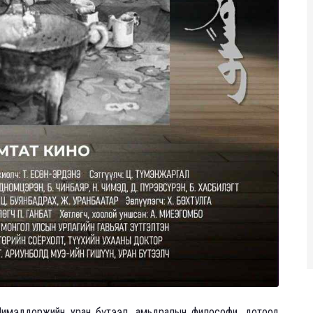
Чимэддоржийн уран бүтээл, амьдралын философи, дотоод