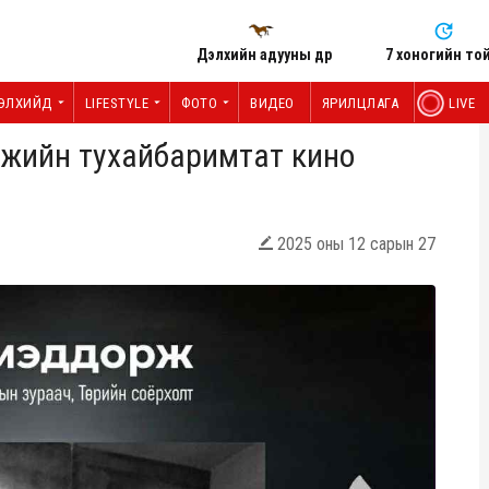
Дэлхийн адууны өдөр
7 хоногийн то
ЭЛХИЙД
LIFESTYLE
ФОТО
ВИДЕО
ЯРИЛЦЛАГА
LIVE
жийн тухайбаримтат кино
2025 оны 12 сарын 27
