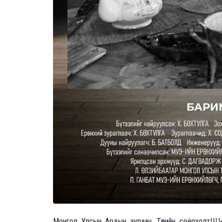
Монгол Улсын Ардын зураач, Төрийн соёрхолтШ.