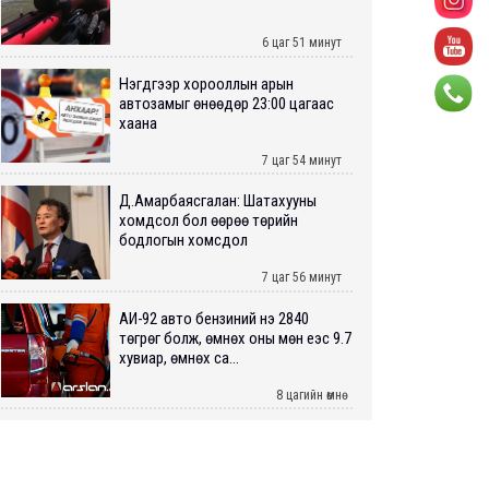
6 цаг 51 минут
Нэгдүгээр хорооллын арын
автозамыг өнөөдөр 23:00 цагаас
хаана
7 цаг 54 минут
Д.Амарбаясгалан: Шатахууны
хомдсол бол өөрөө төрийн
бодлогын хомсдол
7 цаг 56 минут
АИ-92 авто бензиний үнэ 2840
төгрөг болж, өмнөх оны мөн үеэс 9.7
хувиар, өмнөх са...
8 цагийн өмнө
ШУУРХАЙ: Туул голд 13 настай
хүүхэд живж, эрэн хайх ажиллагаа
үргэлжилж байна