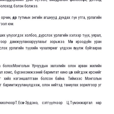
 болоход бэлэн болжээ.
орчин, өдөр тутмын энгийн агшнууд дундах гүн утга, урлагийн
тээл юм.
их үлүзэгдэх холбоо, дүрслэх урлагийн хэлээр түүх, уярал,
огоор дамжууланхаруулахыг зорьжээ. Мөн ирээдүйн уран
эх урлагийн түүхийн чухаляриаг үлдээн өгүүлж буйгаараа
га болохМонголын Урчуудын эвлэлийн олон арван жилийн
л хомс, бүрэнхэмжээний баримтат кино цөөн хийгдэж ирснийг
г хийх нэгэншалтгаан болсон байна. Тиймээс Монголын
йг баримтжууланүлдээж, олон нийтэд таниулах зорилгоор уг
хиолчоорТ.Есөн-Эрдэнэ, сэтгүүлчээр Ц.Түмэнжаргал нар