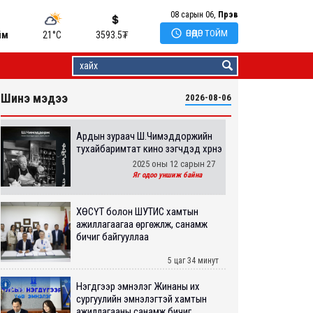
08 сарын 06,
Пүрэв

ӨНӨӨДӨР ТОЙМ
йм
21°C
3593.5
₮
Шинэ мэдээ
2026-08-06
Ардын зураач Ш.Чимэддоржийн
тухайбаримтат кино үзэгчдэд хүрнэ
2025 оны 12 сарын 27
Яг одоо уншиж байна
ХӨСҮТ болон ШУТИС хамтын
ажиллагаагаа өргөжүүлж, санамж
бичиг байгууллаа
5 цаг 34 минут
Нэгдүгээр эмнэлэг Жинаны их
сургуулийн эмнэлэгтэй хамтын
ажиллагааны санамж бичиг...