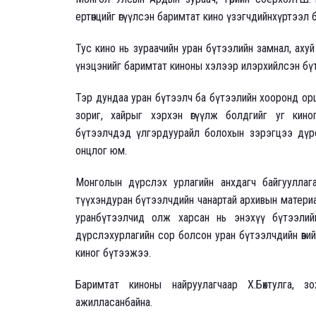
ертөнцийг өгүүлсэн баримтат кино үзэгчдийнхүртээл
Тус кино нь зураачийн уран бүтээлийн замнал, ахуй 
үнэцэнийг баримтат киноны хэлээр илэрхийлсэн бү
Тэр дундаа уран бүтээлч ба бүтээлийн хооронд орш
зориг, хайрыг хэрхэн өгүүлж болдгийг уг кин
бүтээлчдэд үлгэрдуурайл болохын зэрэгцээ дүрсл
онцлог юм.
Монголын дүрслэх урлагийн анхдагч байгуулла
түүхэндуран бүтээлчдийн чанартай архивын материа
уранбүтээлчид олж харсан нь энэхүү бүтээлий
дүрслэхурлагийн сор болсон уран бүтээлчдийн өви
киног бүтээжээ.
Баримтат киноны найруулагчаар Х.Бөхтулга, зо
ажилласанбайна.