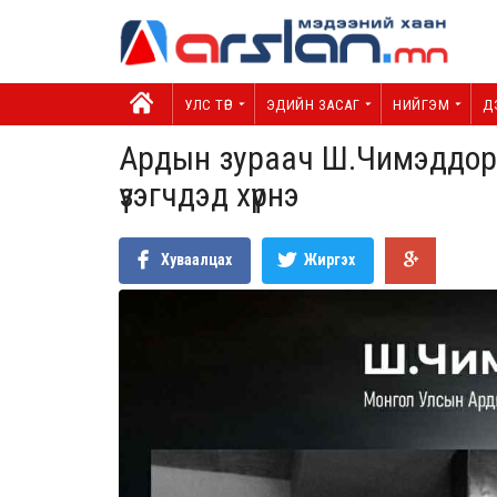
УЛС ТӨР
ЭДИЙН ЗАСАГ
НИЙГЭМ
Д
Ардын зураач Ш.Чимэддор
үзэгчдэд хүрнэ
Хуваалцах
Жиргэх