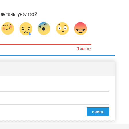
гөх таны үнэлгээ?
1
ЭМОЖИ