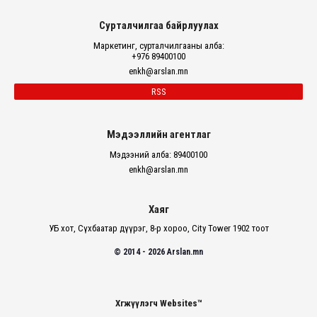
Сурталчилгаа байрлуулах
Маркетинг, сурталчилгааны алба:
+976 89400100
enkh@arslan.mn
RSS
Мэдээллийн агентлаг
Мэдээний алба: 89400100
enkh@arslan.mn
Хаяг
УБ хот, Сүхбаатар дүүрэг, 8-р хороо, City Tower 1902 тоот
© 2014 - 2026 Arslan.mn
Хөгжүүлэгч Websites™