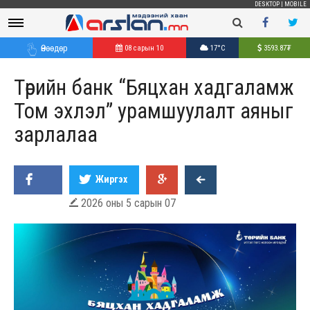
DESKTOP
|
MOBILE
Өнөөдөр
08 сарын 10
17°C
3593.87
₮
Төрийн банк “Бяцхан хадгаламж
Том эхлэл” урамшуулалт аяныг
зарлалаа
Жиргэх
2026 оны 5 сарын 07
