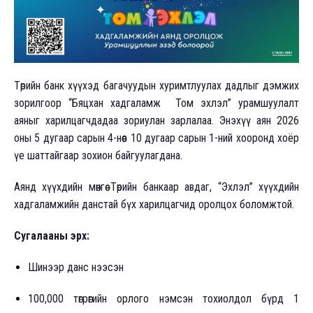
Төрийн банк хүүхэд багачуудын хуримтлуулах дадлыг дэмжих
зорилгоор “Бяцхан хадгаламж Том эхлэл” урамшуулалт
аяныг харилцагчдадаа зориулан зарлалаа. Энэхүү аян 2026
оны 5 дугаар сарын 4-нөөс 10 дугаар сарын 1-ний хооронд хоёр
үе шаттайгаар зохион байгуулагдана.
Аянд хүүхдийн мөнгөө Төрийн банкаар авдаг, “Эхлэл” хүүхдийн
хадгаламжийн данстай бүх харилцагчид оролцох боломжтой.
Сугалааны эрх:
Шинээр данс нээсэн
100,000 төгрөгийн орлого нэмсэн тохиолдол бүрд 1