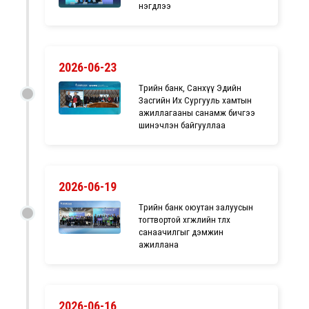
нэгдлээ
2026-06-23
Төрийн банк, Санхүү Эдийн
Засгийн Их Сургууль хамтын
ажиллагааны санамж бичгээ
шинэчлэн байгууллаа
2026-06-19
Төрийн банк оюутан залуусын
тогтвортой хөгжлийн төлөөх
санаачилгыг дэмжин
ажиллана
2026-06-16