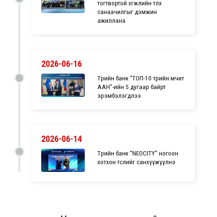
тогтвортой хөгжлийн төлөөх
санаачилгыг дэмжин
ажиллана
2026-06-16
Төрийн банк “ТОП-10 төрийн өмчит
ААН”-ийн 5 дугаар байрт
эрэмбэлэгдлээ
2026-06-14
Төрийн банк “NEOCITY” ногоон
хотхон төслийг санхүүжүүлнэ