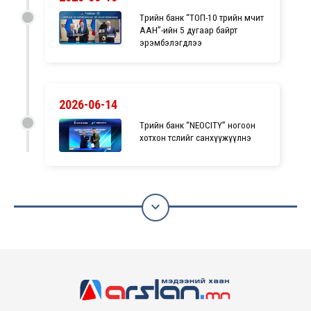
Төрийн банк “ТОП-10 төрийн өмчит
ААН”-ийн 5 дугаар байрт
эрэмбэлэгдлээ
2026-06-14
Төрийн банк “NEOCITY” ногоон
хотхон төслийг санхүүжүүлнэ
