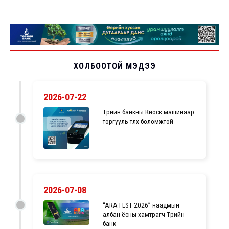
ХОЛБООТОЙ МЭДЭЭ
2026-07-22
Төрийн банкны Киоск машинаар
торгууль төлөх боломжтой
2026-07-08
“ARA FEST 2026” наадмын
албан ёсны хамтрагч Төрийн
банк