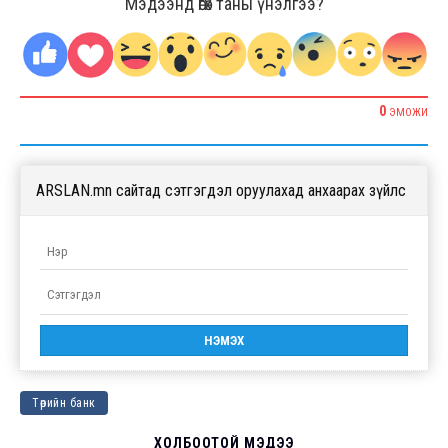
Мэдээнд өгөх таны үнэлгээ?
0
ЭМОЖИ
ARSLAN.mn сайтад сэтгэгдэл оруулахад анхаарах зүйлс
Төрийн банк
ХОЛБООТОЙ МЭДЭЭ