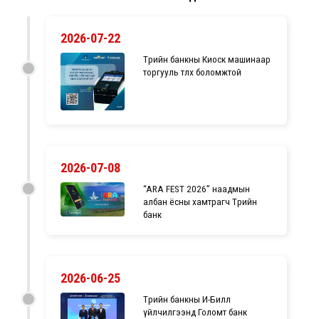
2026-07-22
Төрийн банкны Киоск машинаар
торгууль төлөх боломжтой
2026-07-08
“ARA FEST 2026” наадмын
албан ёсны хамтрагч Төрийн
банк
2026-06-25
Төрийн банкны И-Билл
үйлчилгээнд Голомт банк