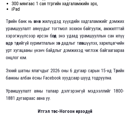
300 мянгаас 1 сая төгрөгийн хадгаламжийн эрх,
iPad
Төрийн банк нь өмнөх жилүүдэд хүүхдийн хадгаламжийг дэмжих
урамшуулалт аянуудыг тогтмол зохион байгуулж, амжилттай
хэрэгжүүлсээр ирсэн бөгөөд энэ удаад урамшууллын сан илүү
өндөр төдийгүй хуримтлалын зөв дадлыг төлөвшүүлэх, харилцагчийн
урт хугацааны үнэнч байдлыг дэмжихэд чиглэж байгаагаараа
онцлог юм.
Эхний шатны ялагчдыг 2026 оны 6 дугаар сарын 15-нд Төрийн
банкны албан ёсны Facebook хуудсаар шууд тодруулна.
Урамшуулалт аяны талаар дэлгэрэнгүй мэдээллийг 1800-
1881 дугаараас авна уу.
Итгэл төгс-Ногоон ирээдүй