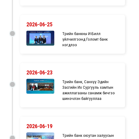
2026-06-25
Төрийн банкны И-Билл
үйлчилгээнд Голомт банк
нэгдлээ
2026-06-23
Төрийн банк, Санхүү Эдийн
Засгийн Их Сургууль хамтын
ажиллагааны санамж бичгээ
шинэчлэн байгууллаа
2026-06-19
Төрийн банк оюутан залуусын