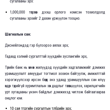
сугалааны эрх:
1,000,000 төгрөгөөс дээш орлого нэмсэн тохиолдолд
сугалааны эрхийг 2 дахин үржүүлэн тооцно.
Шагналын сан:
Диснейлэндэд гэр бүлээрээ аялах эрх;
Гадаад хэлний сургалттай хүүхдийн зуслангийн эрх,
Төрийн банк нь өмнөх жилүүдэд хүүхдийн хадгаламжийг дэмжих
урамшуулалт аянуудыг тогтмол зохион байгуулж, амжилттай
хэрэгжүүлсээр ирсэн бөгөөд энэ удаад урамшууллын сан илүү
өндөр төдийгүй хуримтлалын зөв дадлыг төлөвшүүлэх, харилцагчийн
урт хугацааны үнэнч байдлыг дэмжихэд чиглэж байгаагаараа
онцлог юм.
10 сая төгрөгийн сургалтын төлбөрийн эрх;