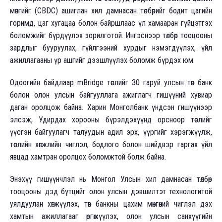
мөнгийг (CBDC) ашиглан хил дамнасан төлбөрийг бодит цагийн
горимд, цаг хугацаа болон байршлаас үл хамааран гүйцэтгэх
боломжийг бүрдүүлэх зорилготой. Ингэснээр төлбөр тооцооны
зардлыг бууруулах, гүйлгээний хурдыг нэмэгдүүлэх, үйл
ажиллагааны үр ашгийг дээшлүүлэх боломж бүрдэх юм.
Одоогийн байдлаар mBridge төслийг 30 гаруй улсын төв банк
болон олон улсын байгууллага ажиглагч гишүүний хувиар
даган оролцож байна. Харин Монголбанк үндсэн гишүүнээр
элсэж, Удирдах хорооны бүрэлдэхүүнд орсноор төслийг
үүсгэн байгуулагч талуудын адил эрх, үүргийг хэрэгжүүлж,
төслийн хөгжлийн чиглэл, бодлого болон шийдвэр гаргах үйл
явцад хамтран оролцох боломжтой болж байна.
Энэхүү гишүүнчлэл нь Монгол Улсын хил дамнасан төлбөр
тооцооны дэд бүтцийг олон улсын дэвшилтэт технологитой
уялдуулан хөгжүүлэх, төв банкны цахим мөнгөний чиглэл дэх
хамтын ажиллагааг өргөжүүлэх, олон улсын санхүүгийн