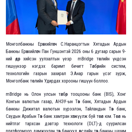
Монголбанкны Ерөнхийлөгч С.Наранцогтын Хятадын Ардын
Банкны Ерөнхийлөгч Пан Гуншэнтэй 2026 оны 6 дугаар сарын 9-
ний өдөр хийсэн уулзалтын үеэр mBridge төслийн үндсэн
гишүүнээр нэгдэх баримт бичигт Төлбөрийн систем,
технологийн газрын захирал Э.Анар гарын үсэг зурж,
Монголбанк төслийн Удирдах хорооны гишүүн боллоо.
mBridge нь Олон улсын төлбөр тооцооны банк (BIS), Хонг
Конгын валютын газар, АНЭУ-ын Төв банк, Хятадын Ардын
банкны Дижитал валютын хүрээлэн, Тайландын Төв банк,
Саудын Арабын Төв банк хамтран хөгжүүлж буй төсөл юм. Төсөл нь
нийтлэг тархсан дэвтэр технологи (DLT)-д суурилсан
платформоор дамжуулан төв банкууд өөрсдийн төв банкны цахим