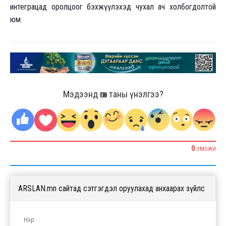
интеграцад оролцоог бэхжүүлэхэд чухал ач холбогдолтой
юм.
Мэдээнд өгөх таны үнэлгээ?
0
ЭМОЖИ
ARSLAN.mn сайтад сэтгэгдэл оруулахад анхаарах зүйлс