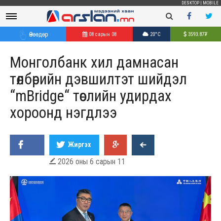
DESKTOP
|
MOBILE
Өнөөдөр
08 сарын 08
20°C
3593.87
₮
Монголбанк хил дамнасан
төлбөрийн дэвшилтэт шийдэл
“mBridge“ төслийн удирдах
хороонд нэгдлээ
Жиргэх
2026 оны 6 сарын 11
