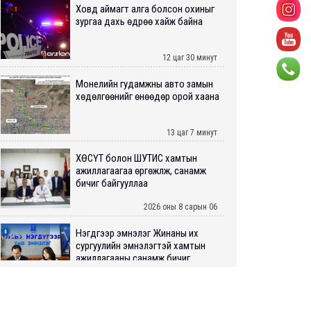
Ховд аймагт алга болсон охиныг
зургаа дахь өдрөө хайж байна
12 цаг 30 минут
Монелийн гудамжны авто замын
хөдөлгөөнийг өнөөдөр орой хаана
13 цаг 7 минут
ХӨСҮТ болон ШУТИС хамтын
ажиллагаагаа өргөжүүлж, санамж
бичиг байгууллаа
2026 оны 8 сарын 06
Нэгдүгээр эмнэлэг Жинаны их
сургуулийн эмнэлэгтэй хамтын
ажиллагааны санамж бичиг...
2026 оны 8 сарын 06
Нийслэлийн ИТХ-аар “Сэлбэ