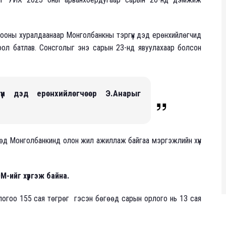
ооны хуралдаанаар Монголбанкны тэргүүн дэд ерөнхийлөгчид
оол батлав. Сонсголыг энэ сарын 23-нд явуулахаар болсон
үүн дэд ерөнхийлөгчөөр Э.Анарыг
өөд Монголбанкинд олон жил ажиллаж байгаа мэргэжлийн хүн
М-ийг хүргэж байна.
орлогоо 155 сая төгрөг гэсэн бөгөөд сарын орлого нь 13 сая