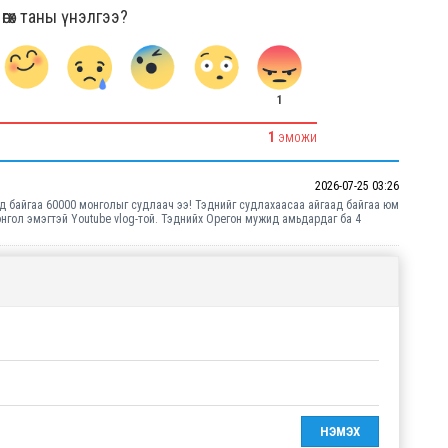
гөх таны үнэлгээ?
1
1
ЭМОЖИ
2026-07-25 03:26
д байгаа 60000 монголыг судлаач ээ! Тэднийг судлахаасаа айгаад байгаа юм
нгол эмэгтэй Youtube vlog-той. Тэднийх Орегон мужид амьдардаг ба 4