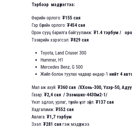
Тэрбээр мэдүүлэгтээ:
Өөрийн орлого:
₮155 сая
Гэр бүлийн орлого:
₮454 сая
Орон сууц барилга байгууламж:
₮1.4 тэрбум / орон
Тээврийн хэрэгсэл:
₮829 сая
Toyota, Land Criuser 300
Hummer, H1
Mercedes Benz, G 500
Жийп болон туулах чадвар өндөр-1
нийт 4 ав
Мал аж ахуй:
₮360 сая /ХХонь-300, Үхэр-50, Адуу
Газар:
₮2,4 сая / Эзэмших-4430м2-1/
Үнэт эдлэл, урлаг, түүхийн үнэт зүйл:
₮137 сая
Хадгаламж:
₮552 сая
Авлага:
₮1,7 тэрбум
Зээл:
₮281 сая
гэж мэдүүлжээ.