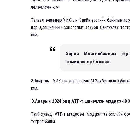
чөлөөлсөн юм.
Тэгвэл өнөөдөр УИХ-ын Эдийн засгийн байнгын хор
нэр дэвшигчийн сонсголыг зохион байгуулах тогт
юм.
Харин Монголбанкны тэрг
томилохоор болжээ.
Э.Анар нь УИХ-ын дарга асан М.Энхболдын хүү бөг
юм.
Э.Анарын 2024 онд АТГ-т шинэчлэн мэдүүлсэн ХО
Түүний хувьд АТГ-т мэдүүлсэн мэдүүлэгтээ жилийн 
төгрөг байна.