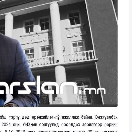
 тэргүүн дэд ерөнхийлөгчгүй ажиллаж байна. Энэхүү албан
н 2024 оны УИХ-ын сонгуульд өрсөлдөх зорилгоор өөрийн
сныг УИХ 2023 оны арванхоёрдугаар сарын 20-нд дэмжиж