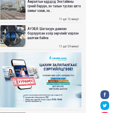
Амралтын өдрүүдэд Энхтайвны
гүүрний баруун, зүүн талын туслах авто
замыг хааж, за...
11 цаг 13 минут
АҮЭБЯ: Шатахуун дамлан
борлуулсан хоёр зөрчлийг илрүүлэн
шалгаж байна
11 цаг 59 минут