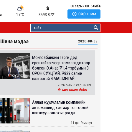
08 сарын 08,
Бямба

ӨНӨӨДӨР ТОЙМ
м
17°C
3593.87
₮
Шинэ мэдээ
2026-08-08
Монголбанкны Тэргүүн дэд
ерөнхийлөгчөөр томилогдохоор
болсон Э.Анар ₮1.4 тэрбумын 3
ОРОН СУУЦТАЙ, ₮829 саяын
үнэлгээтэй 4 МАШИНТАЙ
2026 оны 6 сарын 09
Яг одоо уншиж байна
Аялал жуулчлалын компанийн
автомашинд хязгаар тогтоолгүй
шатахуун олгохыг үүрэгдл...
11 цаг 9 минут