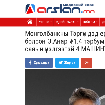
УЛС ТӨР
ЭДИЙН ЗАСАГ
НИЙГЭМ
Д
Монголбанкны Тэргүүн дэд 
болсон Э.Анар ₮1.4 тэрбу
саяын үнэлгээтэй 4 МАШИ
Хуваалцах
Жиргэх