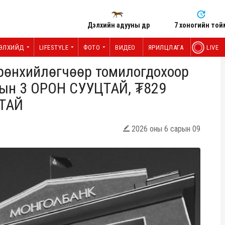
Дэлхийн адууны өдөр
7 хоногийн той
ЭЛХИЙД
LIFESTYLE
ФОТО
ВИДЕО
ЯРИЛЦЛАГА
LIVE
ерөнхийлөгчөөр томилогдохоор
мын 3 ОРОН СУУЦТАЙ, ₮829
НТАЙ
2026 оны 6 сарын 09
