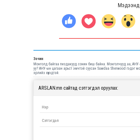
Мэдээнд ө
Зочин
Монголд байгаа пиздакууд сонин биш байна. Монголчууд аа, АНУ-
уу? АНУ-ын цагаан арьст эмчтэй суусан Suwdaa Sherwood гэдэг мо
эрлийз хүүхэдтэй.
ARSLAN.mn сайтад сэтгэгдэл оруулах: