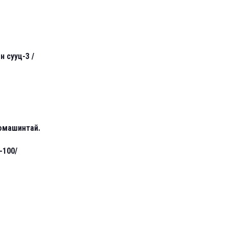
 сууц-3 /
томашинтай.
-100/