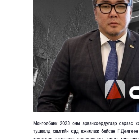
Монголбанк 2023 оны арванхоёрдугаар сараас хойш
тушаалд хамгийн сүүлд ажиллаж байсан Г.Дөлгөө
хүсэлтээр ажлаасаа чөлөөлөгдөх хүсэлт гарга