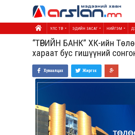
УЛС ТӨР
ЭДИЙН ЗАСАГ
НИЙГЭМ
Д
“ТӨРИЙН БАНК” ХК-ийн Төл
хараат бус гишүүний сонг
Хуваалцах
Жиргэх