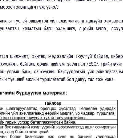
моохон харилцагч гэж үзнэ/;
нкны тусгай зөвшөөрөлтэй үйл ажиллагаанд нөлөөлөхүйц хамаарал
шаалтан, хяналтын багц эзэмшигч, эцсийн өмчлөгч, эсхүл
тал шилжилт, финтек, мэдээллийн аюулгүй байдал, кибер
үүжилт, байгаль орчин, нийгэм, засаглал /ESG/, төрийн өмчит
он улсын банк, санхүүгийн байгууллагын үйл ажиллагааны
ын түвшний ажлын туршлагатай бол давуу тал гэж үзнэ.