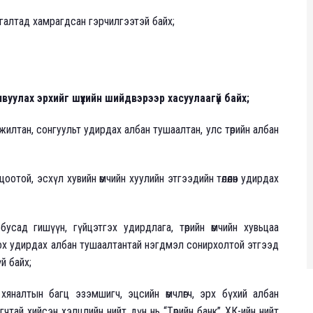
галтад хамрагдсан гэрчилгээтэй байх;
вуулах эрхийг шүүхийн шийдвэрээр хасуулаагүй байх;
жилтан, сонгуульт удирдах албан тушаалтан, улс төрийн албан
цоотой, эсхүл хувийн өмчийн хуулийн этгээдийн төлөөлөн удирдах
йн бусад гишүүн, гүйцэтгэх удирдлага, төрийн өмчийн хувьцаа
ох удирдах албан тушаалтантай нэгдмэл сонирхолтой этгээд
й байх;
 хяналтын багц эзэмшигч, эцсийн өмчлөгч, эрх бүхий албан
чтай хийсэн хэлцлийн нийт дүн нь “Төрийн банк” ХК-ийн нийт