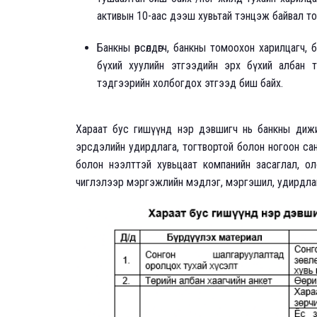
активын 10-аас дээш хувьтай тэнцэж байвал то
Банкны өрсөлдөгч, банкны томоохон харилцагч, ба
бүхий хуулийн этгээдийн эрх бүхий албан ту
тэдгээрийн холбогдох этгээд биш байх.
Хараат бус гишүүнд нэр дэвшигч нь банкны дижи
эрсдэлийн удирдлага, тогтвортой болон ногоон санх
болон нээлттэй хувьцаат компанийн засаглал, ол
чиглэлээр мэргэжлийн мэдлэг, мэргэшил, удирдлаг