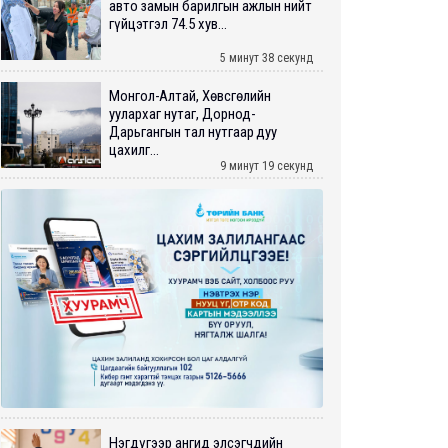
авто замын барилгын ажлын нийт
гүйцэтгэл 74.5 хув...
5 минут 38 секунд
Монгол-Алтай, Хөвсгөлийн
уулархаг нутаг, Дорнод-
Дарьгангын тал нутгаар дуу
цахилг...
9 минут 19 секунд
Нэгдүгээр ангид элсэгчдийн