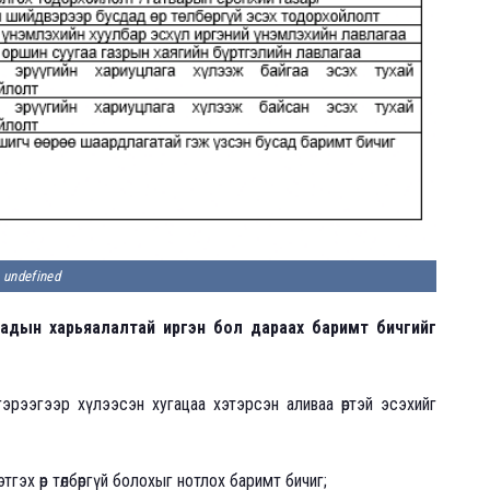
undefined
даадын харьяалалтай иргэн бол дараах баримт бичгийг
гэрээгээр хүлээсэн хугацаа хэтэрсэн аливаа өртэй эсэхийг
гэх өр төлбөргүй болохыг нотлох баримт бичиг;