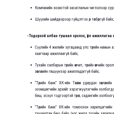
Компанийн зохистой засаглалын чиглэлээр сур
Шүүхийн шийдвэрээр гүйцэтгэх өр төлбөргүй байх;
-Тодорхой албан тушаал эрхлэх, үйл ажиллагаа я
Сүүлийн 4 жилийн хугацаанд улс төрийн намын а
хаагчаар ажиллаагүй байх;
Тухайн салбарын төрийн өмчит, төрийн өмчийн орол
зөвлөлийн гишүүнээр ажилладаггүй байх;
“Төрийн банк” ХК-ийн Төлөөлөн удирдах зөвлөли
эзэмшигчийн эрхийг хэрэгжүүлэгчийн холбогд
биш, эсхүл тэдгээртэй төрөл, садангийн холбоогү
“Төрийн банк” ХК-ийн томоохон харилцагчийн
тушаалтан биш байх /нэг жилд тухайн харилцаг