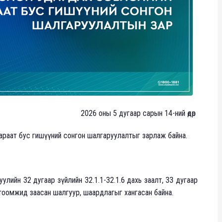
2026 оны 5 дугаар сарын 14-ний өдөр
рөв) хараат бус гишүүний сонгон шалгаруулалтыг зарлаж байна.
:
улийн 32 дугаар зүйлийн 32.1.1-32.1.6 дахь заалт, 33 дугаар
гтоомжид заасан шалгуур, шаардлагыг хангасан байна.