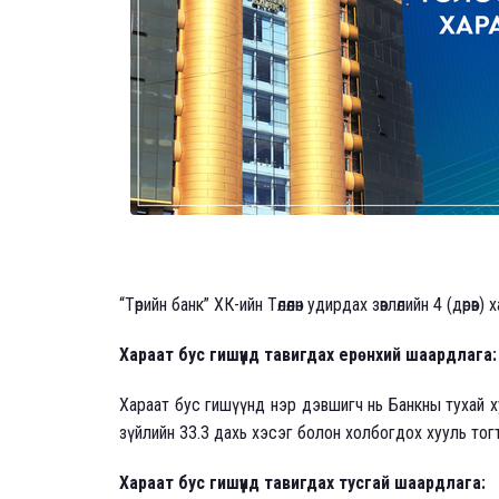
“Төрийн банк” ХК-ийн Төлөөлөн удирдах зөвлөлийн 4 (дө
Хараат бус гишүүнд тавигдах ерөнхий шаардлага
Хараат бус гишүүнд нэр дэвшигч нь Банкны тухай ху
зүйлийн 33.3 дахь хэсэг болон холбогдох хууль то
Хараат бус гишүүнд тавигдах тусгай шаардлага: