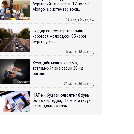
бүртгэлийг энэ сарын 17-ноос E-
Mongolia системээр зохи...
12 минут 5 секунд
Өчигдөр согтуугаар тээврийн
хэрэгсэл жолоодсон 95 хэрэг
бүртгэгджээ
16 минут 18 секунд
Хүүхдийн мөнгө, халамж,
тэтгэмжийг энэ сарын 20-нд
олгоно
22 минут 36 секунд
НӨАТ-ын буцаан олголтыг 8 хувь
болгох өргөдөлд 14 мянга гаруй
иргэн дэмжиж гарын ...
18 цаг 15 минут
Монголбанк долдугаар сард 1,439
кг үнэт металл худалдан авчээ