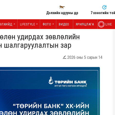
Дэлхийн адууны өдөр
7 хоногийн то
ЭЛХИЙД
LIFESTYLE
ФОТО
ВИДЕО
ЯРИЛЦЛАГА
LIVE
өөлөн удирдах зөвлөлийн
он шалгаруулалтын зар
2026 оны 5 сарын 14
