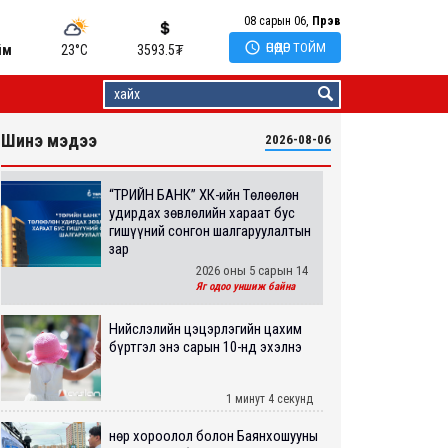
08 сарын 06,
Пүрэв

ӨНӨӨДӨР ТОЙМ
йм
23°C
3593.5
₮
Шинэ мэдээ
2026-08-06
“ТӨРИЙН БАНК” ХК-ийн Төлөөлөн
удирдах зөвлөлийн хараат бус
гишүүний сонгон шалгаруулалтын
зар
2026 оны 5 сарын 14
Яг одоо уншиж байна
Нийслэлийн цэцэрлэгийн цахим
бүртгэл энэ сарын 10-нд эхэлнэ
1 минут 4 секунд
Өнөр хороолол болон Баянхошууны