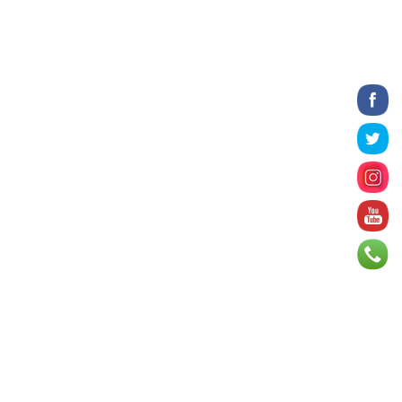
18 цаг 21 минут
Таеквондогийн Ази тивийн аварга
шалгаруулах арван нэгдүгээр
тэмцээнд 32 орны тами...
18 цаг 26 минут
Н.УЧРАЛ: Өнөөдрөөс бензин
нийлүүлэхийг хүсэж байгаа хэнд ч
нээлттэй
19 цаг 8 минут
Ерөнхий сайдын бодлогын
зөвлөхөөр томилогдсон
С.Далхаасүрэн ₮1,7 тэрбум ҮЛ
ХӨДЛӨХ...
19 цаг 37 минут
Авлигын хөрөнгийг хурааж, олон
нийтийн сайн сайхны хөгжилд
зарцуулах хууль танилц...