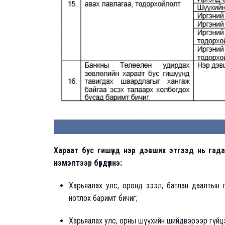
Хараат бус гишүүнд нэр дэвших этгээд нь га
нэмэлтээр бүрдүүлнэ:
Харьяалах улс, оронд зээл, батлан даалтын 
нотлох баримт бичиг;
Харьяалах улс, орны шүүхийн шийдвэрээр гүйцэт