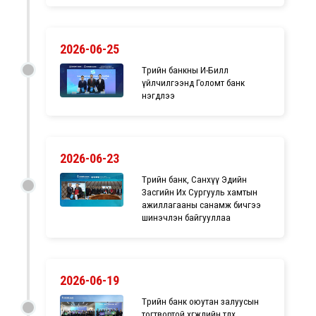
2026-06-25
Төрийн банкны И-Билл
үйлчилгээнд Голомт банк
нэгдлээ
2026-06-23
Төрийн банк, Санхүү Эдийн
Засгийн Их Сургууль хамтын
ажиллагааны санамж бичгээ
шинэчлэн байгууллаа
2026-06-19
Төрийн банк оюутан залуусын
тогтвортой хөгжлийн төлөөх