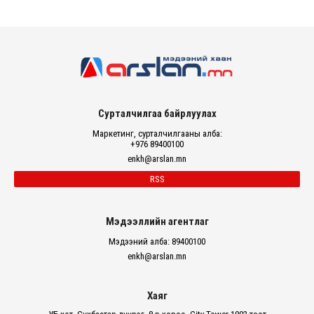
Сурталчилгаа байрлуулах
Маркетинг, сурталчилгааны алба:
+976 89400100
enkh@arslan.mn
RSS
Мэдээллийн агентлаг
Мэдээний алба: 89400100
enkh@arslan.mn
Хаяг