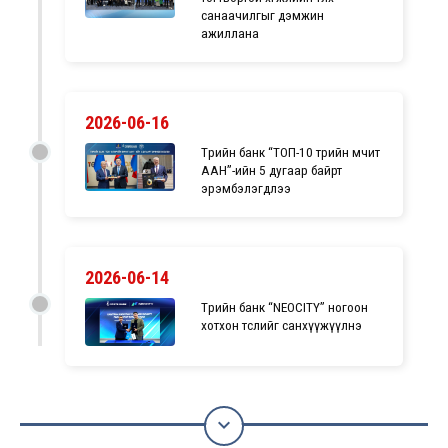
санаачилгыг дэмжин
ажиллана
2026-06-16
Төрийн банк “ТОП-10 төрийн өмчит
ААН”-ийн 5 дугаар байрт
эрэмбэлэгдлээ
2026-06-14
Төрийн банк “NEOCITY” ногоон
хотхон төслийг санхүүжүүлнэ
