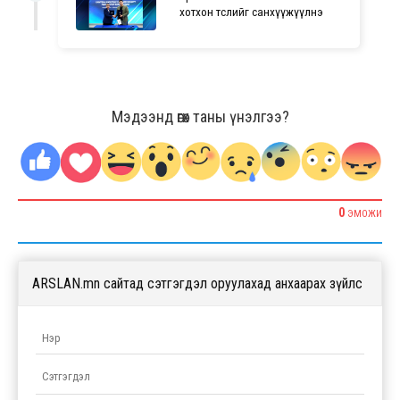
хотхон төслийг санхүүжүүлнэ
Мэдээнд өгөх таны үнэлгээ?
0
ЭМОЖИ
ARSLAN.mn сайтад сэтгэгдэл оруулахад анхаарах зүйлс