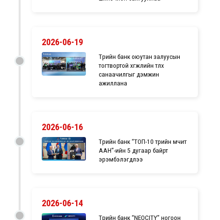
2026-06-19
Төрийн банк оюутан залуусын
тогтвортой хөгжлийн төлөөх
санаачилгыг дэмжин
ажиллана
2026-06-16
Төрийн банк “ТОП-10 төрийн өмчит
ААН”-ийн 5 дугаар байрт
эрэмбэлэгдлээ
2026-06-14
Төрийн банк “NEOCITY” ногоон