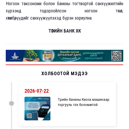
Ногоон таксономи болон банкны тогтвортой санхүүжилтийн
хүрээнд тодорхойлсон ногоон төсөл,
хөтөлбөрүүдийг санхүүжүүлэхэд бүрэн зориулна.
ТӨРИЙН БАНК ХК
ХОЛБООТОЙ МЭДЭЭ
2026-07-22
Төрийн банкны Киоск машинаар
торгууль төлөх боломжтой