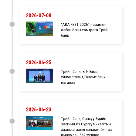
2026-07-08
“ARA FEST 2026” наадмын
албан ёсны хамтрагч Төрийн
банк
2026-06-25
Төрийн банкны И-Билл
үйлчилгээнд Голомт банк
нэгдлээ
2026-06-23
Төрийн банк, Санхүү Эдийн
Засгийн Их Сургууль хамтын
ажиллагааны санамж бичгээ
шинэчлэн байгууллаа