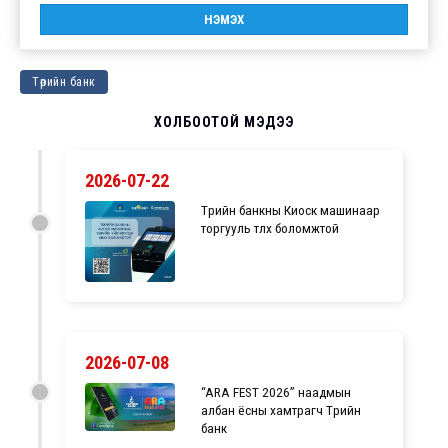
Төрийн банк
ХОЛБООТОЙ МЭДЭЭ
2026-07-22
Төрийн банкны Киоск машинаар
торгууль төлөх боломжтой
2026-07-08
“ARA FEST 2026” наадмын
албан ёсны хамтрагч Төрийн
банк