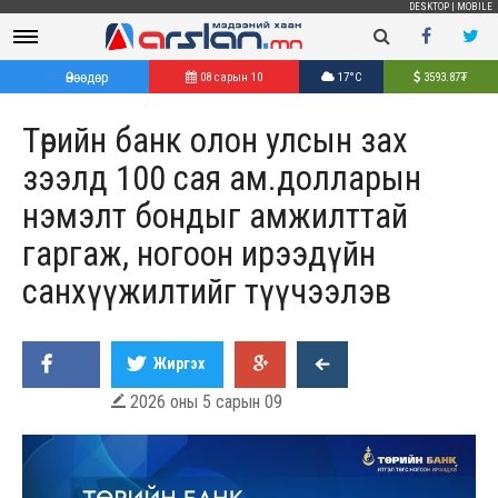
DESKTOP
|
MOBILE
Өнөөдөр
08 сарын 10
17°C
3593.87
₮
Төрийн банк олон улсын зах
зээлд 100 сая ам.долларын
нэмэлт бондыг амжилттай
гаргаж, ногоон ирээдүйн
санхүүжилтийг түүчээлэв
Жиргэх
2026 оны 5 сарын 09
