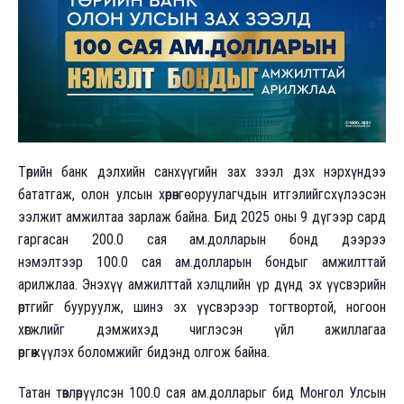
Төрийн банк дэлхийн санхүүгийн зах зээл дэх нэрхүндээ
бататгаж, олон улсын хөрөнгө оруулагчдын итгэлийгсхүлээсэн
ээлжит амжилтаа зарлаж байна. Бид 2025 оны 9 дүгээр сард
гаргасан 200.0 сая ам.долларын бонд дээрээ
нэмэлтээр 100.0 сая ам.долларын бондыг амжилттай
арилжлаа. Энэхүү амжилттай хэлцлийн үр дүнд эх үүсвэрийн
өртгийг бууруулж, шинэ эх үүсвэрээр тогтвортой, ногоон
хөгжлийг дэмжихэд чиглэсэн үйл ажиллагаа
өргөжүүлэх боломжийг бидэнд олгож байна.
Татан төвлөрүүлсэн 100.0 сая ам.долларыг бид Монгол Улсын