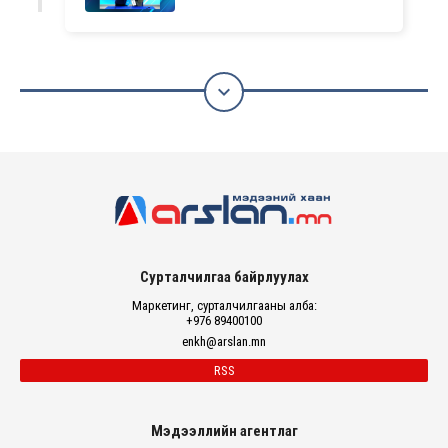

Сурталчилгаа байрлуулах
Маркетинг, сурталчилгааны алба:
+976 89400100
enkh@arslan.mn
RSS
Мэдээллийн агентлаг