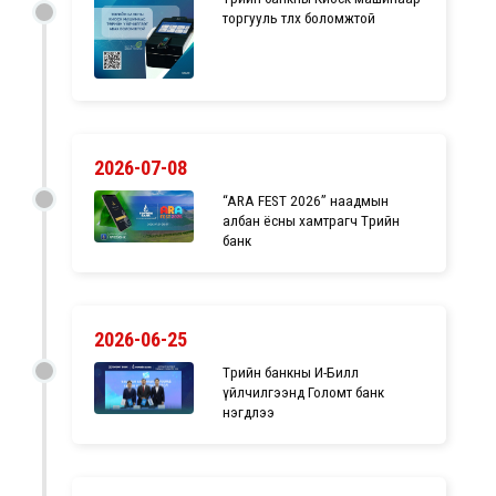
торгууль төлөх боломжтой
2026-07-08
“ARA FEST 2026” наадмын
албан ёсны хамтрагч Төрийн
банк
2026-06-25
Төрийн банкны И-Билл
үйлчилгээнд Голомт банк
нэгдлээ