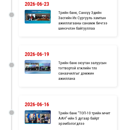
2026-06-23
Төрийн банк, Санхүү Эдийн
Засгийн Их Сургууль хамтын
ажиллагааны санамж бичгээ
шинэчлэн байгууллаа
2026-06-19
Төрийн банк оюутан залуусын
тогтвортой хөгжлийн төлөөх
санаачилгыг дэмжин
ажиллана
2026-06-16
Төрийн банк “ТОП-10 төрийн өмчит
ААН”-ийн 5 дугаар байрт
эрэмбэлэгдлээ