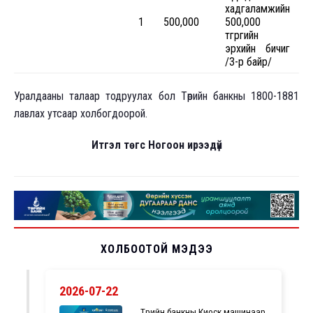
хадгаламжийн
1
500,000
500,000
төгрөгийн
эрхийн бичиг
/3-р байр/
Уралдааны талаар тодруулах бол Төрийн банкны 1800-1881
лавлах утсаар холбогдоорой.
Итгэл төгс Ногоон ирээдүй
ХОЛБООТОЙ МЭДЭЭ
2026-07-22
Төрийн банкны Киоск машинаар