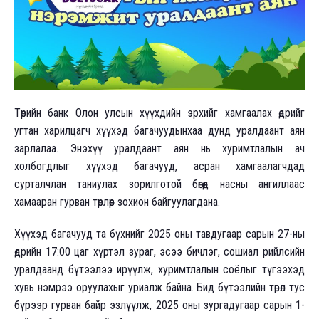
Төрийн банк Олон улсын хүүхдийн эрхийг хамгаалах өдрийг
угтан харилцагч хүүхэд багачуудынхаа дунд уралдаант аян
зарлалаа. Энэхүү уралдаант аян нь хуримтлалын ач
холбогдлыг хүүхэд багачууд, асран хамгаалагчдад
сурталчлан таниулах зорилготой бөгөөд насны ангиллаас
хамааран гурван төрлөөр зохион байгуулагдана.
Хүүхэд багачууд та бүхнийг 2025 оны тавдугаар сарын 27-ны
өдрийн 17:00 цаг хүртэл зураг, эсээ бичлэг, сошиал рийлсийн
уралдаанд бүтээлээ ирүүлж, хуримтлалын соёлыг түгээхэд
хувь нэмрээ оруулахыг уриалж байна. Бид бүтээлийн төрөл тус
бүрээр гурван байр эзлүүлж, 2025 оны зургадугаар сарын 1-