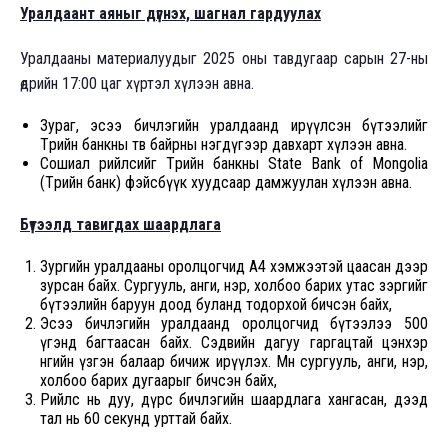
Уралдаант аяныг дүгнэх, шагнал гардуулах
Уралдааны материалуудыг 2025 оны тавдугаар сарын 27-ны
өдрийн 17:00 цаг хүртэл хүлээн авна.
Зураг, эсээ бичлэгийн уралдаанд ирүүлсэн бүтээлийг
Төрийн банкны төв байрны нэгдүгээр давхарт хүлээн авна.
Сошиал рийлсийг Төрийн банкны State Bank of Mongolia
(Төрийн банк) фэйсбүүк хуудсаар дамжуулан хүлээн авна.
Бүтээлд тавигдах шаардлага
Зургийн уралдааны оролцогчид А4 хэмжээтэй цаасан дээр
зурсан байх. Сургууль, анги, нэр, холбоо барих утас зэргийг
бүтээлийн баруун доод буланд тодорхой бичсэн байх,
Эсээ бичлэгийн уралдаанд оролцогчид бүтээлээ 500
үгэнд багтаасан байх. Сэдвийн дагуу гаргацтай цэнхэр
өнгийн үзгэн балаар бичиж ирүүлэх. Мөн сургууль, анги, нэр,
холбоо барих дугаарыг бичсэн байх,
Рийлс нь дуу, дүрс бичлэгийн шаардлага хангасан, дээд
тал нь 60 секунд урттай байх.