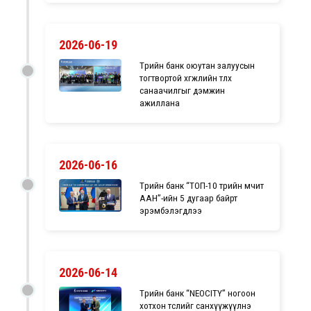
2026-06-19
Төрийн банк оюутан залуусын
тогтвортой хөгжлийн төлөөх
санаачилгыг дэмжин
ажиллана
2026-06-16
Төрийн банк “ТОП-10 төрийн өмчит
ААН”-ийн 5 дугаар байрт
эрэмбэлэгдлээ
2026-06-14
Төрийн банк “NEOCITY” ногоон
хотхон төслийг санхүүжүүлнэ