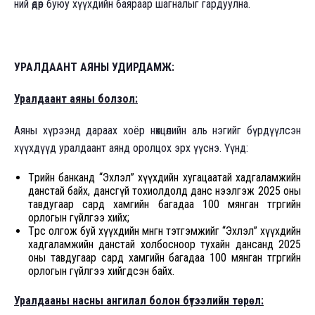
ний өдөр буюу хүүхдийн баяраар шагналыг гардуулна.
УРАЛДААНТ АЯНЫ УДИРДАМЖ:
Уралдаант аяны болзол
:
Аяны хүрээнд дараах хоёр нөхцөлийн аль нэгийг бүрдүүлсэн
хүүхдүүд уралдаант аянд оролцох эрх үүснэ. Үүнд:
Төрийн банканд “Эхлэл” хүүхдийн хугацаатай хадгаламжийн
данстай байх, дансгүй тохиолдолд данс нээлгэж 2025 оны
тавдугаар сард хамгийн багадаа 100 мянган төгрөгийн
орлогын гүйлгээ хийх;
Төрөөс олгож буй хүүхдийн мөнгөн тэтгэмжийг “Эхлэл” хүүхдийн
хадгаламжийн данстай холбосноор тухайн дансанд 2025
оны тавдугаар сард хамгийн багадаа 100 мянган төгрөгийн
орлогын гүйлгээ хийгдсэн байх.
Уралдааны насны ангилал болон бүтээлийн төрөл
: