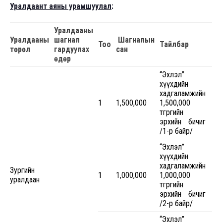
Уралдаант аяны урамшуулал
:
Уралдааны
Уралдааны
шагнал
Шагналын
Тоо
Тайлбар
төрөл
гардуулах
сан
өдөр
“Эхлэл”
хүүхдийн
хадгаламжийн
1
1,500,000
1,500,000
төгрөгийн
эрхийн бичиг
/1-р байр/
“Эхлэл”
хүүхдийн
хадгаламжийн
Зургийн
1
1,000,000
1,000,000
уралдаан
төгрөгийн
эрхийн бичиг
/2-р байр/
“Эхлэл”