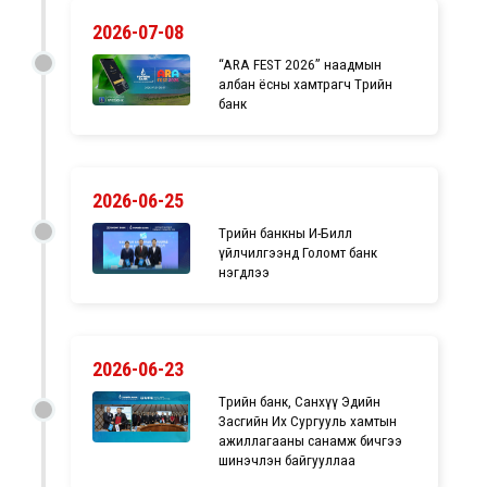
2026-07-08
“ARA FEST 2026” наадмын
албан ёсны хамтрагч Төрийн
банк
2026-06-25
Төрийн банкны И-Билл
үйлчилгээнд Голомт банк
нэгдлээ
2026-06-23
Төрийн банк, Санхүү Эдийн
Засгийн Их Сургууль хамтын
ажиллагааны санамж бичгээ
шинэчлэн байгууллаа