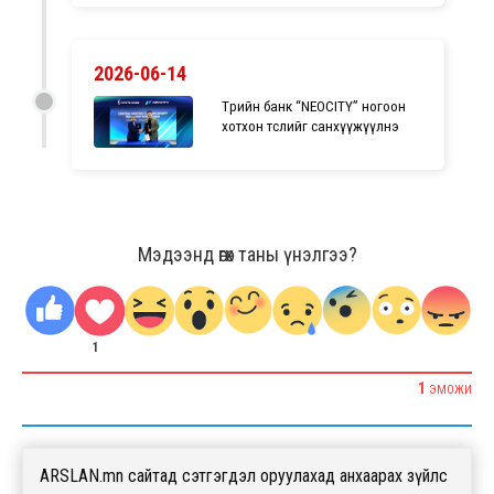
2026-06-14
Төрийн банк “NEOCITY” ногоон
хотхон төслийг санхүүжүүлнэ
Мэдээнд өгөх таны үнэлгээ?
1
1
ЭМОЖИ
ARSLAN.mn сайтад сэтгэгдэл оруулахад анхаарах зүйлс