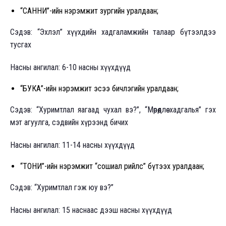
“САННИ”-ийн нэрэмжит зургийн уралдаан;
Сэдэв: “Эхлэл” хүүхдийн хадгаламжийн талаар бүтээлдээ
тусгах
Насны ангилал: 6-10 насны хүүхдүүд
“БУКА”-ийн нэрэмжит эсээ бичлэгийн уралдаан;
Сэдэв: “Хуримтлал яагаад чухал вэ?”, “Мөрөөдлөө хадгалья” гэх
мэт агуулга, сэдвийн хүрээнд бичих
Насны ангилал: 11-14 насны хүүхдүүд
“ТОНИ”-ийн нэрэмжит “сошиал рийлс” бүтээх уралдаан;
Сэдэв: “Хуримтлал гэж юу вэ?”
Насны ангилал: 15 наснаас дээш насны хүүхдүүд