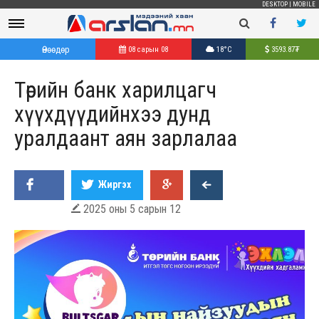
DESKTOP
|
MOBILE
Өнөөдөр
08 сарын 08
18°C
3593.87
₮
Төрийн банк харилцагч
хүүхдүүдийнхээ дунд
уралдаант аян зарлалаа
Жиргэх
2025 оны 5 сарын 12
