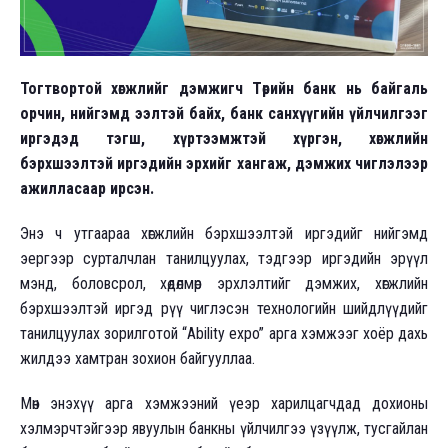
Тогтвортой хөгжлийг дэмжигч Төрийн банк нь байгаль
орчин, нийгэмд ээлтэй байх, банк санхүүгийн үйлчилгээг
иргэдэд тэгш, хүртээмжтэй хүргэн, хөгжлийн
бэрхшээлтэй иргэдийн эрхийг хангаж, дэмжих чиглэлээр
ажилласаар ирсэн.
Энэ ч утгаараа хөгжлийн бэрхшээлтэй иргэдийг нийгэмд
эергээр сурталчлан танилцуулах, тэдгээр иргэдийн эрүүл
мэнд, боловсрол, хөдөлмөр эрхлэлтийг дэмжих, хөгжлийн
бэрхшээлтэй иргэд рүү чиглэсэн технологийн шийдлүүдийг
танилцуулах зорилготой “Ability expo” арга хэмжээг хоёр дахь
жилдээ хамтран зохион байгууллаа.
Мөн энэхүү арга хэмжээний үеэр харилцагчдад дохионы
хэлмэрчтэйгээр явуулын банкны үйлчилгээ үзүүлж, тусгайлан