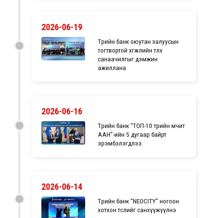
2026-06-19
Төрийн банк оюутан залуусын
тогтвортой хөгжлийн төлөөх
санаачилгыг дэмжин
ажиллана
2026-06-16
Төрийн банк “ТОП-10 төрийн өмчит
ААН”-ийн 5 дугаар байрт
эрэмбэлэгдлээ
2026-06-14
Төрийн банк “NEOCITY” ногоон
хотхон төслийг санхүүжүүлнэ