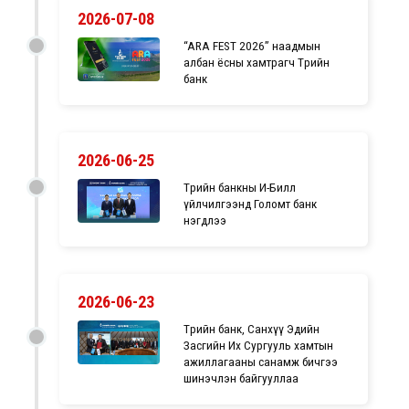
2026-07-08
“ARA FEST 2026” наадмын
албан ёсны хамтрагч Төрийн
банк
2026-06-25
Төрийн банкны И-Билл
үйлчилгээнд Голомт банк
нэгдлээ
2026-06-23
Төрийн банк, Санхүү Эдийн
Засгийн Их Сургууль хамтын
ажиллагааны санамж бичгээ
шинэчлэн байгууллаа