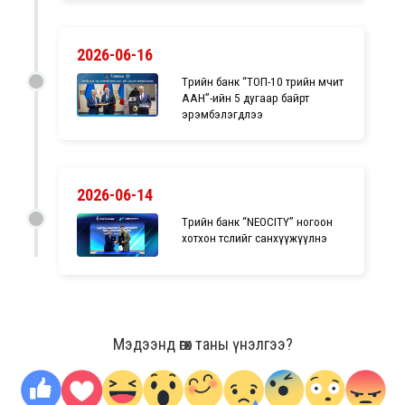
2026-06-16
Төрийн банк “ТОП-10 төрийн өмчит
ААН”-ийн 5 дугаар байрт
эрэмбэлэгдлээ
2026-06-14
Төрийн банк “NEOCITY” ногоон
хотхон төслийг санхүүжүүлнэ
Мэдээнд өгөх таны үнэлгээ?