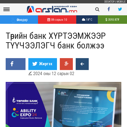
DESKTOP
|
MOBILE
Өнөөдөр
08 сарын 10
18°C
3593.87
₮
Төрийн банк ХҮРТЭЭМЖЭЭР
ТҮҮЧЭЭЛЭГЧ банк болжээ
Жиргэх
2024 оны 12 сарын 02
