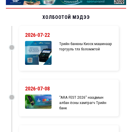
ХОЛБООТОЙ МЭДЭЭ
2026-07-22
Төрийн банкны Киоск машинаар
торгууль төлөх боломжтой
2026-07-08
“ARA FEST 2026” наадмын
албан ёсны хамтрагч Төрийн
банк