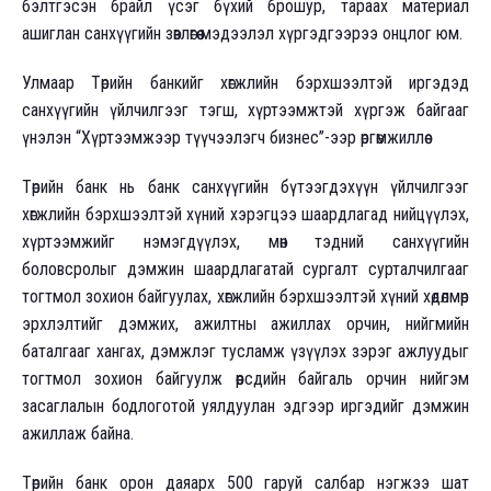
бэлтгэсэн брайл үсэг бүхий брошур, тараах материал
ашиглан санхүүгийн зөвлөгөө мэдээлэл хүргэдгээрээ онцлог юм.
Улмаар Төрийн банкийг хөгжлийн бэрхшээлтэй иргэдэд
санхүүгийн үйлчилгээг тэгш, хүртээмжтэй хүргэж байгааг
үнэлэн “Хүртээмжээр түүчээлэгч бизнес”-ээр өргөмжиллөө
Төрийн банк нь банк санхүүгийн бүтээгдэхүүн үйлчилгээг
хөгжлийн бэрхшээлтэй хүний хэрэгцээ шаардлагад нийцүүлэх,
хүртээмжийг нэмэгдүүлэх, мөн тэдний санхүүгийн
боловсролыг дэмжин шаардлагатай сургалт сурталчилгааг
тогтмол зохион байгуулах, хөгжлийн бэрхшээлтэй хүний хөдөлмөр
эрхлэлтийг дэмжих, ажилтны ажиллах орчин, нийгмийн
баталгааг хангах, дэмжлэг тусламж үзүүлэх зэрэг ажлуудыг
тогтмол зохион байгуулж өөрсдийн байгаль орчин нийгэм
засаглалын бодлоготой уялдуулан эдгээр иргэдийг дэмжин
ажиллаж байна.
Төрийн банк орон даяарх 500 гаруй салбар нэгжээ шат