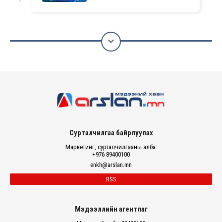

Сурталчилгаа байрлуулах
Маркетинг, сурталчилгааны алба:
+976 89400100
enkh@arslan.mn
RSS
Мэдээллийн агентлаг