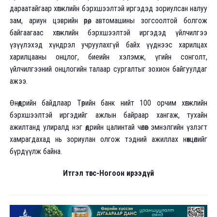
дараатайгаар хөгжлийн бэрхшээлтэй иргэдэд зориулсан налуу
зам, ариун цэврийн өрөө, автомашины зогсоолтой болгож
байгаагаас хөгжлийн бэрхшээлтэй иргэдэд үйлчилгээ
үзүүлэхэд хүндрэл учруулахгүй байх үүднээс харилцах
харилцааны онцлог, биеийн хэлэмж, үгийн сонголт,
үйлчилгээний онцлогийн талаар сургалтыг зохион байгуулдаг
ажээ.
Өнөөдрийн байдлаар Төрийн банк нийт 100 орчим хөгжлийн
бэрхшээлтэй иргэдийг ажлын байраар хангаж, тухайн
ажилтанд улиралд нэг өдрийн цалинтай чөлөөг эмнэлгийн үзлэгт
хамрагдахад нь зориулан олгож тэдний ажиллах нөхцөлийг
бүрдүүлж байна.
Итгэл төгс-Ногоон ирээдүй