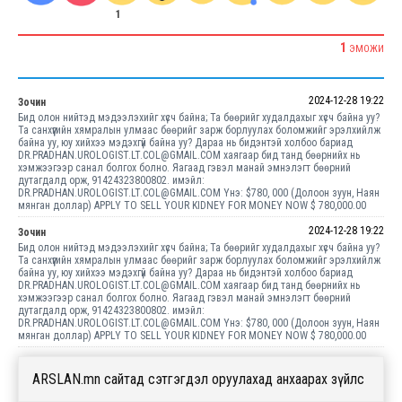
1
1
ЭМОЖИ
2024-12-28 19:22
Зочин
Бид олон нийтэд мэдээлэхийг хүсч байна; Та бөөрийг худалдахыг хүсч байна уу?
Та санхүүгийн хямралын улмаас бөөрийг зарж борлуулах боломжийг эрэлхийлж
байна уу, юу хийхээ мэдэхгүй байна уу? Дараа нь бидэнтэй холбоо бариад
DR.PRADHAN.UROLOGIST.LT.COL@GMAIL.COM хаягаар бид танд бөөрнийх нь
хэмжээгээр санал болгох болно. Яагаад гэвэл манай эмнэлэгт бөөрний
дутагдалд орж, 91424323800802. имэйл:
DR.PRADHAN.UROLOGIST.LT.COL@GMAIL.COM Yнэ: $780, 000 (Долоон зуун, Наян
мянган доллар) APPLY TO SELL YOUR KIDNEY FOR MONEY NOW $ 780,000.00
2024-12-28 19:22
Зочин
Бид олон нийтэд мэдээлэхийг хүсч байна; Та бөөрийг худалдахыг хүсч байна уу?
Та санхүүгийн хямралын улмаас бөөрийг зарж борлуулах боломжийг эрэлхийлж
байна уу, юу хийхээ мэдэхгүй байна уу? Дараа нь бидэнтэй холбоо бариад
DR.PRADHAN.UROLOGIST.LT.COL@GMAIL.COM хаягаар бид танд бөөрнийх нь
хэмжээгээр санал болгох болно. Яагаад гэвэл манай эмнэлэгт бөөрний
дутагдалд орж, 91424323800802. имэйл:
DR.PRADHAN.UROLOGIST.LT.COL@GMAIL.COM Yнэ: $780, 000 (Долоон зуун, Наян
мянган доллар) APPLY TO SELL YOUR KIDNEY FOR MONEY NOW $ 780,000.00
ARSLAN.mn сайтад сэтгэгдэл оруулахад анхаарах зүйлс