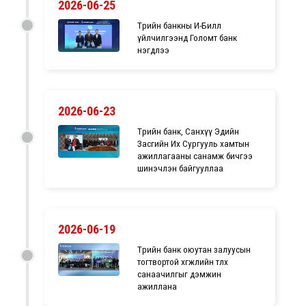
2026-06-25
Төрийн банкны И-Билл
үйлчилгээнд Голомт банк
нэгдлээ
2026-06-23
Төрийн банк, Санхүү Эдийн
Засгийн Их Сургууль хамтын
ажиллагааны санамж бичгээ
шинэчлэн байгууллаа
2026-06-19
Төрийн банк оюутан залуусын
тогтвортой хөгжлийн төлөөх
санаачилгыг дэмжин
ажиллана